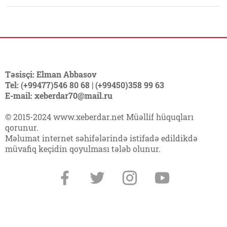
Təsisçi: Elman Abbasov
Tel: (+99477)546 80 68 | (+99450)358 99 63
E-mail: xeberdar70@mail.ru
© 2015-2024 www.xeberdar.net Müəllif hüquqları
qorunur.
Məlumat internet səhifələrində istifadə edildikdə
müvafiq keçidin qoyulması tələb olunur.