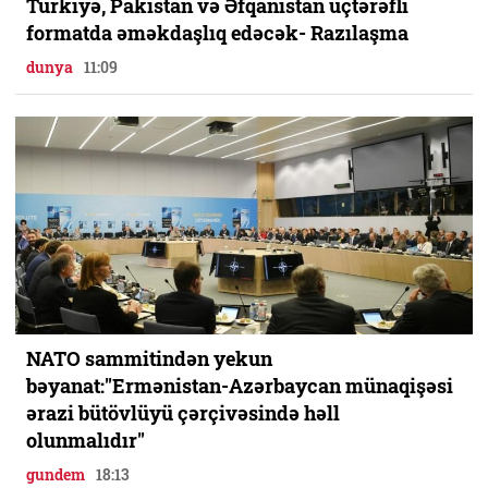
Türkiyə, Pakistan və Əfqanıstan üçtərəfli
formatda əməkdaşlıq edəcək- Razılaşma
dunya
11:09
NATO sammitindən yekun
bəyanat:"Ermənistan-Azərbaycan münaqişəsi
ərazi bütövlüyü çərçivəsində həll
olunmalıdır"
gundem
18:13