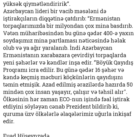
yüksək qiymətləndiririk”.
Azərbaycan lideri bir vacib məsələni də
iştirakçıların diqqətinə çatdırıb: “Ermənistan
torpaqlarımızda bir milyondan çox mina basdırıb.
Vətən müharibəsindən bu günə qədər 400-ə yaxın
soydaşımız mina partlaması nəticəsində həlak
olub və ya ağır yaralanıb. İndi Azərbaycan
Ermənistanın xarabazara çevirdiyi torpaqlarda
yeni şəhərlər və kəndlər inşa edir. ”Böyük Qayıdış
Proqramı icra edilir. Bu günə qədər 16 şəhər və
kəndə keçmiş məcburi köçkünlərin qayıdışını
təmin etmişik. Azad edilmiş ərazilərdə hazırda 50
mindən çox insan yaşayır, çalışır və təhsil alır".
Ölkəsinin hər zaman ECO-nun işində fəal iştirak
etdiyini söyləyən cənab Prezident bildirib ki,
quruma üzv ölkələrlə əlaqələrimiz uğurla inkişaf
edir.
Fuad Hüseynzadə