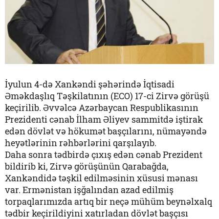
İyulun 4-də Xankəndi şəhərində İqtisadi
Əməkdaşlıq Təşkilatının (ECO) 17-ci Zirvə görüşü
keçirilib. Əvvəlcə Azərbaycan Respublikasının
Prezidenti cənab İlham Əliyev sammitdə iştirak
edən dövlət və hökumət başçılarını, nümayəndə
heyətlərinin rəhbərlərini qarşılayıb.
Daha sonra tədbirdə çıxış edən cənab Prezident
bildirib ki, Zirvə görüşünün Qarabağda,
Xankəndidə təşkil edilməsinin xüsusi mənası
var. Ermənistan işğalından azad edilmiş
torpaqlarımızda artıq bir neçə mühüm beynəlxalq
tədbir keçirildiyini xatırladan dövlət başçısı