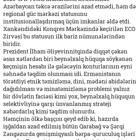
Azərbaycan təkcə ərazilərini azad etmədi, həm də
regional güc mərkəzi statusunu
institusionallaşdırmaq üçün imkanlar əldə etdi.
Xankəndidəki Konqres Mərkəzində keçirilən ECO
Zirvəsi bu statusun ilk bariz nümunələrindən
biridir.
Prezident İlham Əliyevinnitqində diqqət çəkən
əsas xətlərdən biri beynəlxalq hüquqa söykənən
keçmişin hesabı ilə gələcəyin konturlarının eyni
səhnədə təqdim olunması idi. Ermənistanın
törətdiyi etnik təmizləmə, dini, mədəni abidələrin
dağıdılması və minatəmizləmə problemi yalnız
bir dövlətin faciəsi kimi yox, beynəlxalq hüququn
selektivliyinə qarşı ünvanlanmış strateji
xəbərdarlıq kimi təqdim olunurdu.
Həmçinin ölkə başçısı qeyd edib ki, hazırda
işğaldan azad edilmiş bütün Qarabağ və Şərqi
Zəngəzurda genişmiqyaslı bərpa-quruculuq işləri