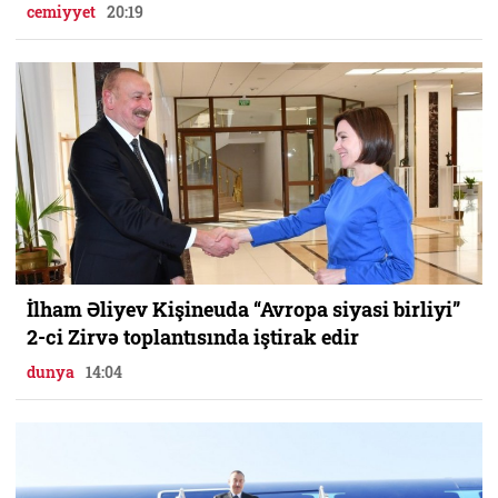
cemiyyet
20:19
İlham Əliyev Kişineuda “Avropa siyasi birliyi”
2-ci Zirvə toplantısında iştirak edir
dunya
14:04