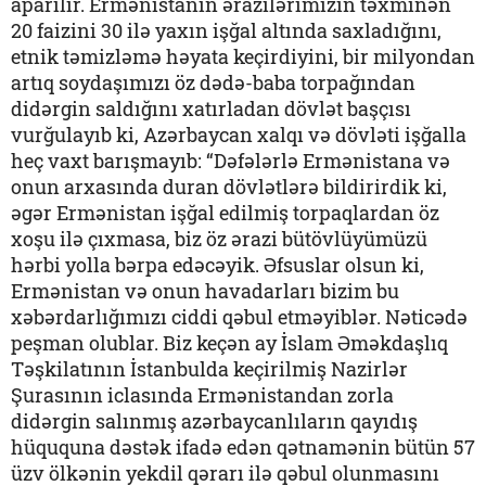
aparılır. Ermənistanın ərazilərimizin təxminən
20 faizini 30 ilə yaxın işğal altında saxladığını,
etnik təmizləmə həyata keçirdiyini, bir milyondan
artıq soydaşımızı öz dədə-baba torpağından
didərgin saldığını xatırladan dövlət başçısı
vurğulayıb ki, Azərbaycan xalqı və dövləti işğalla
heç vaxt barışmayıb: “Dəfələrlə Ermənistana və
onun arxasında duran dövlətlərə bildirirdik ki,
əgər Ermənistan işğal edilmiş torpaqlardan öz
xoşu ilə çıxmasa, biz öz ərazi bütövlüyümüzü
hərbi yolla bərpa edəcəyik. Əfsuslar olsun ki,
Ermənistan və onun havadarları bizim bu
xəbərdarlığımızı ciddi qəbul etməyiblər. Nəticədə
peşman olublar. Biz keçən ay İslam Əməkdaşlıq
Təşkilatının İstanbulda keçirilmiş Nazirlər
Şurasının iclasında Ermənistandan zorla
didərgin salınmış azərbaycanlıların qayıdış
hüququna dəstək ifadə edən qətnamənin bütün 57
üzv ölkənin yekdil qərarı ilə qəbul olunmasını