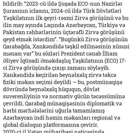
bildirib: “2023-cü ildə Şuşada ECO-nun Nazirlər
Şurasının iclasını, 2024-cü ildə Türk Dövlətləri
Təşkilatının ilk qeyri-rəsmi Zirvə görüşünü və bu
ilin may ayında Laçında Azərbaycan, Türkiyə və
Pakistan rəhbərlərinin üçtərəfli Zirvə görüşünü
qeyd etmək istərdim”. “Bugünkü Zirvə görüşünün
Qarabağda, Xankəndidə təşkil edilməsinin xüsusi
mənası var” bu sözləri Prezident cənab İlham
Əliyev İqtisadi Əməkdaşlıq Təşkilatının (ECO) 17-
ci Zirvə görüşündə çıxışı zamanı söyləyib.
Xankəndidə keçirilən beynəlxalq zirvə təkcə
fiziki məkan seçimi deyildi — bu, postmünaqişə
dövründə beynəlxalq hüququn, dövlət
suverenliyinin və normativ gücün təcəssümünə
çevrildi. Qarabağ münaqişəsinin diplomatik və
hərbi mərhələlərini uğurla tamamlamış
Azərbaycan indi həmin məkanları regional və
qlobal dialoqun platformasına çevirir.
2020-ci il Vətən müharibəsi nəticəsində