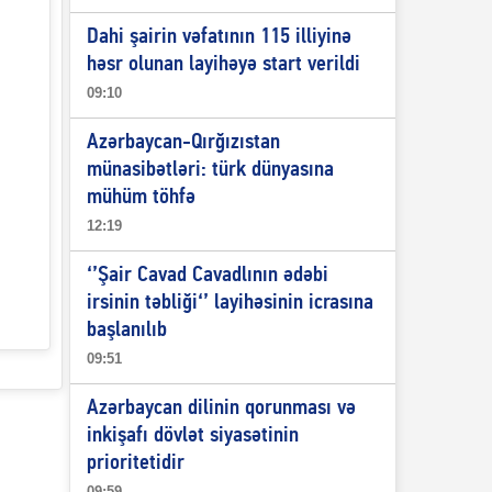
Dahi şairin vəfatının 115 illiyinə
həsr olunan layihəyə start verildi
09:10
Azərbaycan-Qırğızıstan
münasibətləri: türk dünyasına
mühüm töhfə
12:19
‘’Şair Cavad Cavadlının ədəbi
irsinin təbliği‘’ layihəsinin icrasına
başlanılıb
09:51
Azərbaycan dilinin qorunması və
inkişafı dövlət siyasətinin
prioritetidir
09:59