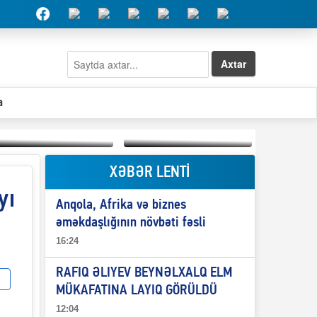
Axtar
a
XƏBƏR LENTİ
Elşad Abdullayevin
erməniləri
yı
Qeyri-səlis məntiq və
maliyyələşdirən oğlu
Anqola, Afrika və biznes
il-nitq” elmimizə
niyə Azərbaycana
ələr verdi?
ekstradisiya olunmur?
əməkdaşlığının növbəti fəsli
16:24
RAFIQ ƏLIYEV BEYNƏLXALQ ELM
MÜKAFATINA LAYIQ GÖRÜLDÜ
12:04