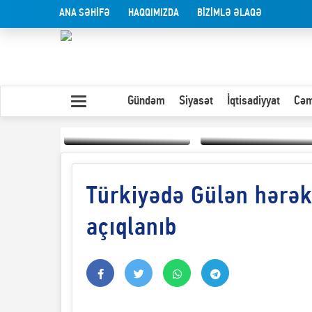
ANA SƏHİFƏ
HAQQIMIZDA
BİZİMLƏ ƏLAQƏ
Gündəm
Siyasət
İqtisadiyyat
Cəm
Türkiyədə Gülən hərəka
Yaxın Şərqdəki
müharibənin qısa
Olduğu kimi görünən
təhlili
insan
açıqlanıb