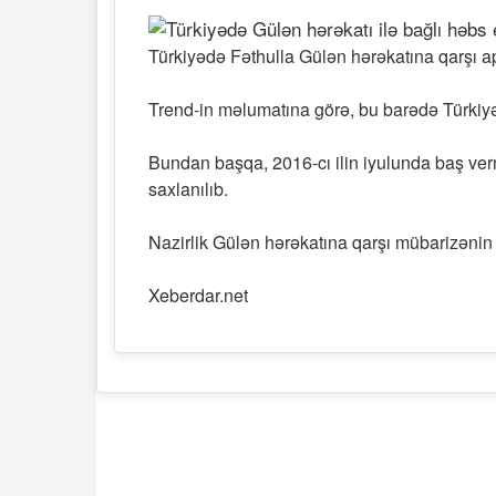
Türkiyədə Fəthulla Gülən hərəkatına qarşı a
Trend-in məlumatına görə, bu barədə Türkiyə D
Bundan başqa, 2016-cı ilin iyulunda baş ver
saxlanılıb.
Nazirlik Gülən hərəkatına qarşı mübarizəni
Xeberdar.net