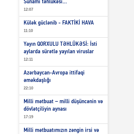
Sunami təhlükəsi...
12:07
Külək güclənib - FAKTİKİ HAVA
11:10
Yayın QORXULU TƏHLÜKƏSİ: İsti
aylarda sürətlə yayılan viruslar
12:11
Azərbaycan-Avropa ittifaqi
əməkdaşlığı
22:10
Milli mətbuat – milli düşüncənin və
dövlətçiliyin aynası
17:19
Milli mətbuatımızın zəngin irsi və