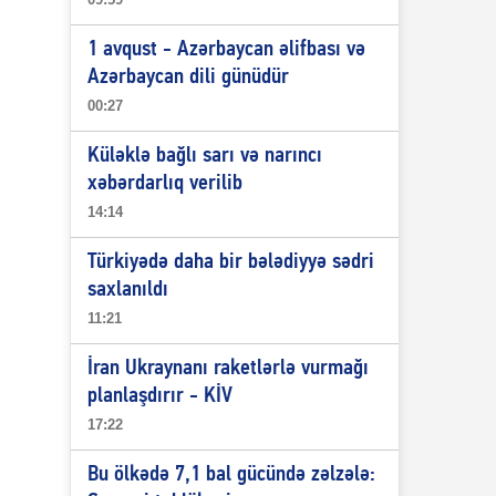
1 avqust - Azərbaycan əlifbası və
Azərbaycan dili günüdür
00:27
Küləklə bağlı sarı və narıncı
xəbərdarlıq verilib
14:14
Türkiyədə daha bir bələdiyyə sədri
saxlanıldı
11:21
İran Ukraynanı raketlərlə vurmağı
planlaşdırır - KİV
17:22
Bu ölkədə 7,1 bal gücündə zəlzələ: