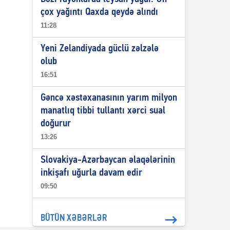
çox yağıntı Qaxda qeydə alındı
11:28
Yeni Zelandiyada güclü zəlzələ
olub
16:51
Gəncə xəstəxanasının yarım milyon
manatlıq tibbi tullantı xərci sual
doğurur
13:26
Slovakiya-Azərbaycan əlaqələrinin
inkişafı uğurla davam edir
09:50
BÜTÜN XƏBƏRLƏR