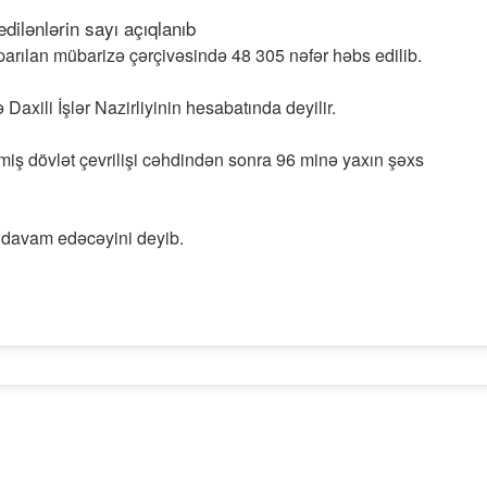
parılan mübarizə çərçivəsində 48 305 nəfər həbs edilib.
axili İşlər Nazirliyinin hesabatında deyilir.
miş dövlət çevrilişi cəhdindən sonra 96 minə yaxın şəxs
n davam edəcəyini deyib.