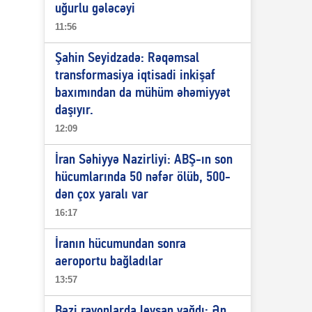
uğurlu gələcəyi
11:56
Şahin Seyidzadə: Rəqəmsal
transformasiya iqtisadi inkişaf
baxımından da mühüm əhəmiyyət
daşıyır.
12:09
İran Səhiyyə Nazirliyi: ABŞ-ın son
hücumlarında 50 nəfər ölüb, 500-
dən çox yaralı var
16:17
İranın hücumundan sonra
aeroportu bağladılar
13:57
Bəzi rayonlarda leysan yağdı: Ən