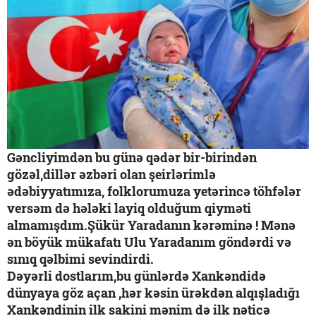
Gəncliyimdən bu günə qədər bir-birindən
gözəl,dillər əzbəri olan şeirlərimlə
ədəbiyyatımıza, folklorumuza yetərincə töhfələr
versəm də hələki layiq olduğum qiyməti
almamışdım.Şükür Yaradanın kərəminə ! Mənə
ən böyük mükafatı Ulu Yaradanım göndərdi və
sınıq qəlbimi sevindirdi.
Dəyərli dostlarım,bu günlərdə Xankəndidə
dünyaya göz açan ,hər kəsin ürəkdən alqışladığı
Xankəndinin ilk sakini mənim də ilk nəticə