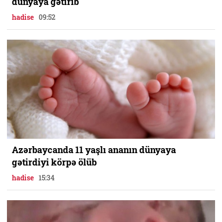
dünyaya gətirib
hadise
09:52
Azərbaycanda 11 yaşlı ananın dünyaya
gətirdiyi körpə ölüb
hadise
15:34