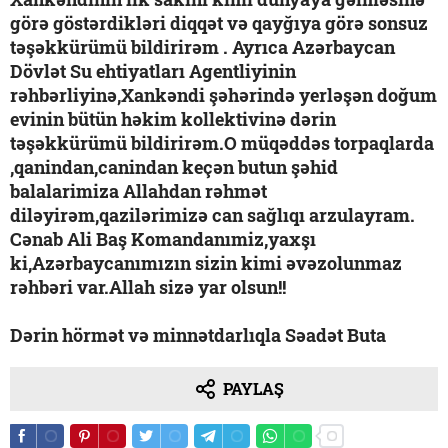
görə göstərdikləri diqqət və qayğıya görə sonsuz
təşəkkürümü bildirirəm . Ayrıca Azərbaycan
Dövlət Su ehtiyatları Agentliyinin
rəhbərliyinə,Xankəndi şəhərində yerləşən doğum
evinin bütün həkim kollektivinə dərin
təşəkkürümü bildirirəm.O müqəddəs torpaqlarda
,qanindan,canindan keçən butun şəhid
balalarimiza Allahdan rəhmət
diləyirəm,qazilərimizə can sağlıqı arzulayram.
Cənab Ali Baş Komandanımiz,yaxşı
ki,Azərbaycanımızın sizin kimi əvəzolunmaz
rəhbəri var.Allah sizə yar olsun!!
Dərin hörmət və minnətdarlıqla Səadət Buta
PAYLAŞ