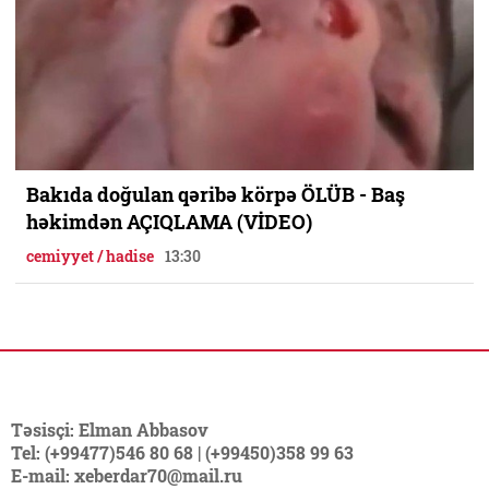
Bakıda doğulan qəribə körpə ÖLÜB - Baş
həkimdən AÇIQLAMA (VİDEO)
cemiyyet / hadise
13:30
Təsisçi: Elman Abbasov
Tel: (+99477)546 80 68 | (+99450)358 99 63
E-mail: xeberdar70@mail.ru