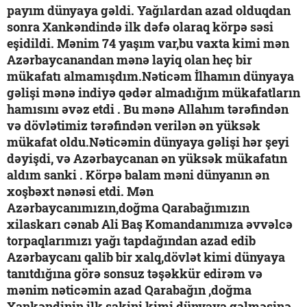
payım dünyaya gəldi. Yağılardan azad olduqdan
sonra Xankəndində ilk dəfə olaraq körpə səsi
eşidildi. Mənim 74 yaşım var,bu vaxta kimi mən
Azərbaycanandan mənə layiq olan heç bir
mükafatı almamışdım.Nəticəm İlhamın dünyaya
gəlişi mənə indiyə qədər almadığım mükafatların
hamısını əvəz etdi . Bu mənə Allahım tərəfindən
və dövlətimiz tərəfindən verilən ən yüksək
mükafat oldu.Nəticəmin dünyaya gəlişi hər şeyi
dəyişdi, və Azərbaycanan ən yüksək mükafatın
aldım sanki . Körpə balam məni dünyanın ən
xoşbəxt nənəsi etdi. Mən
Azərbaycanımızın,doğma Qarabağımızın
xilaskarı cənab Ali Baş Komandanımıza əvvəlcə
torpaqlarımızı yağı tapdağından azad edib
Azərbaycanı qalib bir xalq,dövlət kimi dünyaya
tanıtdığına görə sonsuz təşəkkür edirəm və
mənim nəticəmin azad Qarabağın ,doğma
Xankəndinin ilk sakini kimi dünyaya gəlməsinə