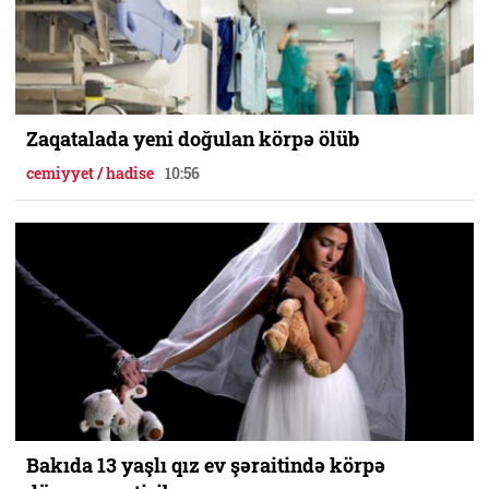
Zaqatalada yeni doğulan körpə ölüb
cemiyyet / hadise
10:56
Bakıda 13 yaşlı qız ev şəraitində körpə