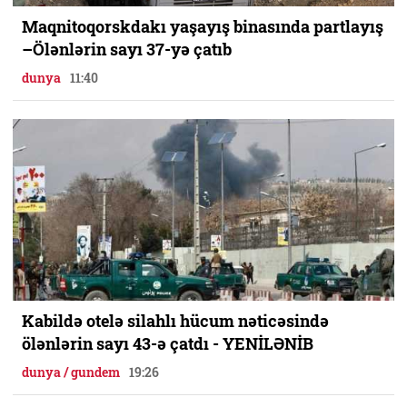
Maqnitoqorskdakı yaşayış binasında partlayış
–Ölənlərin sayı 37-yə çatıb
dunya
11:40
Kabildə otelə silahlı hücum nəticəsində
ölənlərin sayı 43-ə çatdı - YENİLƏNİB
dunya / gundem
19:26