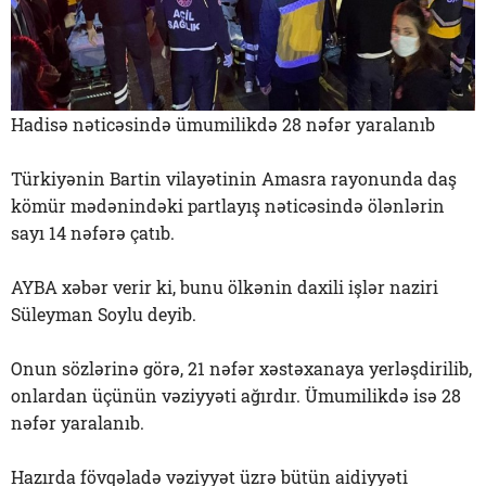
Hadisə nəticəsində ümumilikdə 28 nəfər yaralanıb
Türkiyənin Bartin vilayətinin Amasra rayonunda daş
kömür mədənindəki partlayış nəticəsində ölənlərin
sayı 14 nəfərə çatıb.
AYBA xəbər verir ki, bunu ölkənin daxili işlər naziri
Süleyman Soylu deyib.
Onun sözlərinə görə, 21 nəfər xəstəxanaya yerləşdirilib,
onlardan üçünün vəziyyəti ağırdır. Ümumilikdə isə 28
nəfər yaralanıb.
Hazırda fövqəladə vəziyyət üzrə bütün aidiyyəti