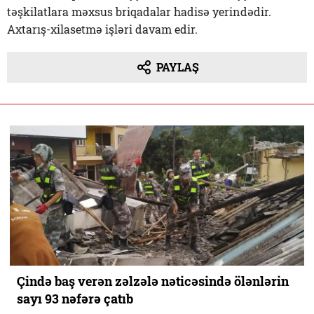
təşkilatlara məxsus briqadalar hadisə yerindədir.
Axtarış-xilasetmə işləri davam edir.
PAYLAŞ
Çində baş verən zəlzələ nəticəsində ölənlərin
sayı 93 nəfərə çatıb