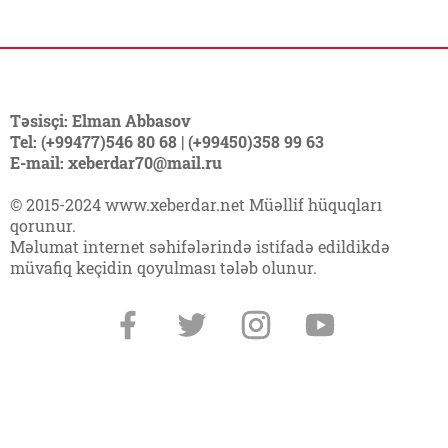
Təsisçi: Elman Abbasov
Tel: (+99477)546 80 68 | (+99450)358 99 63
E-mail: xeberdar70@mail.ru
© 2015-2024 www.xeberdar.net Müəllif hüquqları
qorunur.
Məlumat internet səhifələrində istifadə edildikdə
müvafiq keçidin qoyulması tələb olunur.