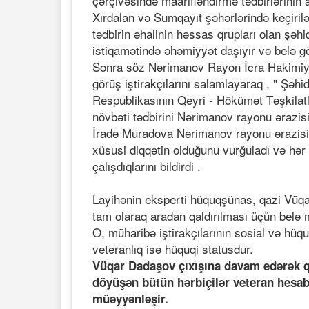
çərçivəsində maarifləndirmə tədbirlərinin
Xırdalan və Sumqayıt şəhərlərində keçiri
tədbirin əhalinin həssas qrupları olan şəhi
istiqamətində əhəmiyyət daşıyır və belə 
Sonra söz Nərimanov Rayon İcra Hakimiyyə
görüş iştirakçılarını salamlayaraq , " Şəh
Respublikasının Qeyri - Hökümət Təşkilatla
növbəti tədbirini Nərimanov rayonu ərazis
İradə Muradova Nərimanov rayonu ərazisin
xüsusi diqqətin olduğunu vurğuladı və hər
çalışdıqlarını bildirdi .
Layihənin eksperti hüquqşünas, qazi Vüqar
tam olaraq aradan qaldırılması üçün belə m
O, müharibə iştirakçılarının sosial və hüquqi
veteranlıq isə hüquqi statusdur.
Vüqar Dadaşov çıxışına davam edərək qe
döyüşən bütün hərbiçilər veteran hesab o
müəyyənləşir.