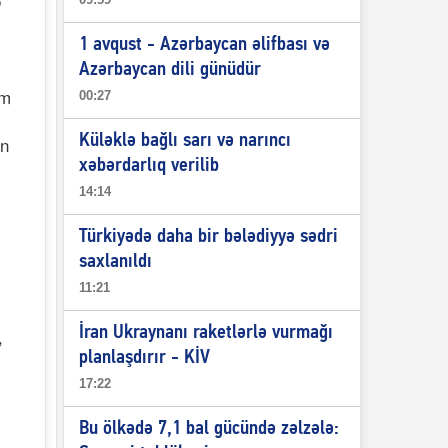
ə
1 avqust - Azərbaycan əlifbası və
Azərbaycan dili günüdür
ım
00:27
Küləklə bağlı sarı və narıncı
ən
xəbərdarlıq verilib
14:14
Türkiyədə daha bir bələdiyyə sədri
saxlanıldı
11:21
İran Ukraynanı raketlərlə vurmağı
,
planlaşdırır - KİV
17:22
Bu ölkədə 7,1 bal gücündə zəlzələ: