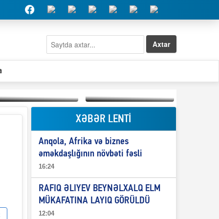
Axtar
a
XƏBƏR LENTİ
Elşad Abdullayevin
erməniləri
Qeyri-səlis məntiq və
maliyyələşdirən oğlu
Anqola, Afrika və biznes
il-nitq” elmimizə
niyə Azərbaycana
ələr verdi?
ekstradisiya olunmur?
əməkdaşlığının növbəti fəsli
16:24
RAFIQ ƏLIYEV BEYNƏLXALQ ELM
MÜKAFATINA LAYIQ GÖRÜLDÜ
12:04