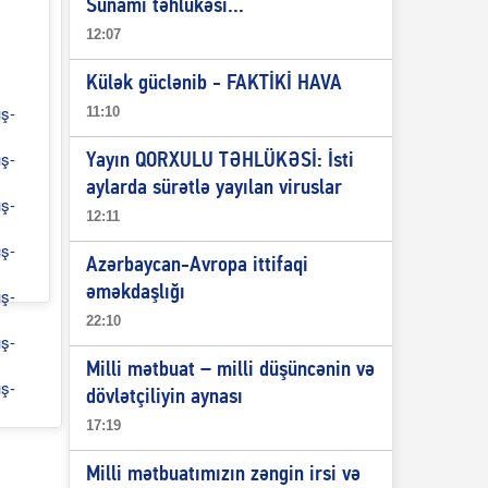
Sunami təhlükəsi...
12:07
Külək güclənib - FAKTİKİ HAVA
11:10
Yayın QORXULU TƏHLÜKƏSİ: İsti
aylarda sürətlə yayılan viruslar
12:11
Azərbaycan-Avropa ittifaqi
əməkdaşlığı
22:10
Milli mətbuat – milli düşüncənin və
dövlətçiliyin aynası
17:19
Milli mətbuatımızın zəngin irsi və