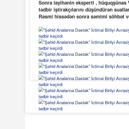
Sonra layihənin eksperti , hüquqşünas
tədbir iştirakçılarını düşündürən sualla
Rəsmi hissədən sonra səmimi söhbət və 