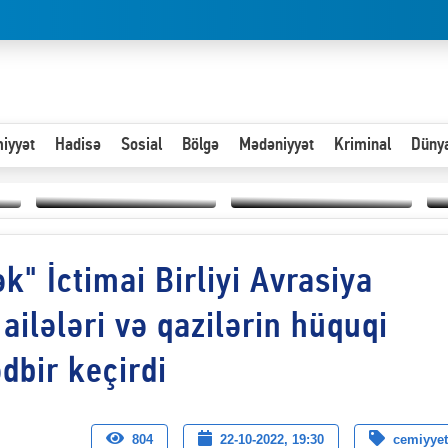
iyyət
Hadisə
Sosial
Bölgə
Mədəniyyət
Kriminal
Düny
Hər an ən çətin savaşa
k" İctimai Birliyi Avrasiya
Paytaxta giriş vizası —
hazır olmalıyıq-
“
"Xoş gəldin, cibində
ZƏLİMXAN
d
pul varsa.”
MƏMMƏDLİ YAZIR
n
ailələri və qazilərin hüquqi
dbir keçirdi
804
22-10-2022, 19:30
cemiyyet