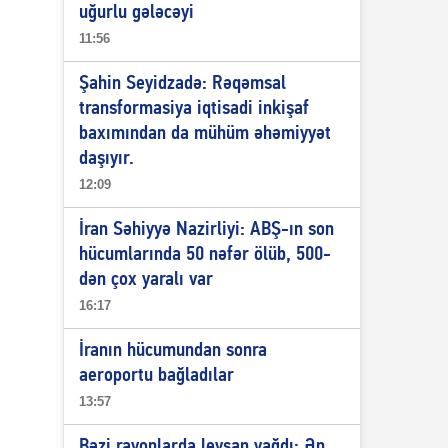
uğurlu gələcəyi
11:56
Şahin Seyidzadə: Rəqəmsal
transformasiya iqtisadi inkişaf
baxımından da mühüm əhəmiyyət
daşıyır.
12:09
İran Səhiyyə Nazirliyi: ABŞ-ın son
hücumlarında 50 nəfər ölüb, 500-
dən çox yaralı var
16:17
İranın hücumundan sonra
aeroportu bağladılar
13:57
Bəzi rayonlarda leysan yağdı: Ən