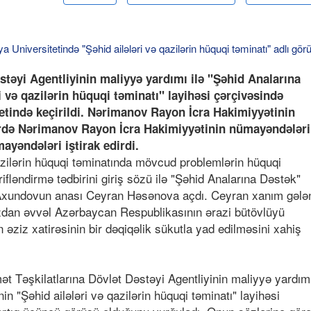
təyi Agentliyinin maliyyə yardımı ilə "Şəhid Analarına
ri və qazilərin hüquqi təminatı" layihəsi çərçivəsində
etində keçirildi. Nərimanov Rayon İcra Hakimiyyətinin
dbirdə Nərimanov Rayon İcra Hakimiyyətinin nümayəndələri
mayəndələri iştirak edirdi.
azilərin hüquqi təminatında mövcud problemlərin hüquqi
rifləndirmə tədbirini giriş sözü ilə "Şəhid Analarına Dəstək"
d Axundovun anası Ceyran Həsənova açdı. Ceyran xanım gələ
zdan əvvəl Azərbaycan Respublikasının ərazi bütövlüyü
 əziz xatirəsinin bir dəqiqəlik sükutla yad edilməsini xahiş
 Təşkilatlarına Dövlət Dəstəyi Agentliyinin maliyyə yardım
nin "Şəhid ailələri və qazilərin hüquqi təminatı" layihəsi