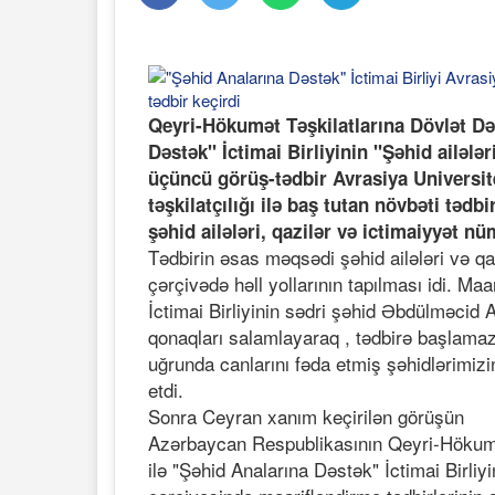
Qeyri-Hökumət Təşkilatlarına Dövlət Dəs
Dəstək" İctimai Birliyinin "Şəhid ailələ
üçüncü görüş-tədbir Avrasiya Universit
təşkilatçılığı ilə baş tutan növbəti tə
şəhid ailələri, qazilər və ictimaiyyət nü
Tədbirin əsas məqsədi şəhid ailələri və q
çərçivədə həll yollarının tapılması idi. Maa
İctimai Birliyinin sədri şəhid Əbdülməci
qonaqları salamlayaraq , tədbirə başlama
uğrunda canlarını fəda etmiş şəhidlərimizin
etdi.
Sonra Ceyran xanım keçirilən görüşün
Azərbaycan Respublikasının Qeyri-Hökumət
ilə "Şəhid Analarına Dəstək" İctimai Birliyi