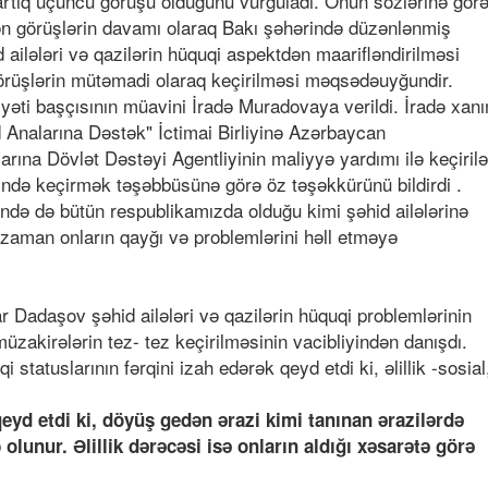
 artıq üçüncü görüşü olduğunu vurğuladı. Onun sözlərinə gör
lən görüşlərin davamı olaraq Bakı şəhərində düzənlənmiş
d ailələri və qazilərin hüquqi aspektdən maarifləndirilməsi
görüşlərin mütəmadi olaraq keçirilməsi məqsədəuyğundir.
ti başçısının müavini İradə Muradovaya verildi. İradə xan
id Analarına Dəstək" İctimai Birliyinə Azərbaycan
rına Dövlət Dəstəyi Agentliyinin maliyyə yardımı ilə keçiril
ində keçirmək təşəbbüsünə görə öz təşəkkürünü bildirdi .
də də bütün respublikamızda olduğu kimi şəhid ailələrinə
 zaman onların qayğı və problemlərini həll etməyə
 Dadaşov şəhid ailələri və qazilərin hüquqi problemlərinin
üzakirələrin tez- tez keçirilməsinin vacibliyindən danışdı.
 statuslarının fərqini izah edərək qeyd etdi ki, əlillik -sosial
yd etdi ki, döyüş gedən ərazi kimi tanınan ərazilərdə
lunur. Əlillik dərəcəsi isə onların aldığı xəsarətə görə