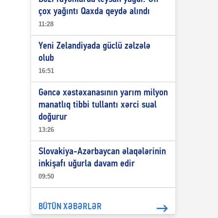
çox yağıntı Qaxda qeydə alındı
11:28
Yeni Zelandiyada güclü zəlzələ
olub
16:51
Gəncə xəstəxanasının yarım milyon
manatlıq tibbi tullantı xərci sual
doğurur
13:26
Slovakiya-Azərbaycan əlaqələrinin
inkişafı uğurla davam edir
09:50
BÜTÜN XƏBƏRLƏR