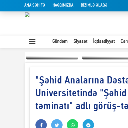
ANA SƏHİFƏ
HAQQIMIZDA
BİZİMLƏ ƏLAQƏ
Gündəm
Siyasət
İqtisadiyyat
Cəm
"Şəhid Analarına Dəstə
Yaxın Şərqdəki
müharibənin qısa
Olduğu kimi görünən
təhlili
insan
Universitetində "Şəhid 
təminatı" adlı görüş-tə