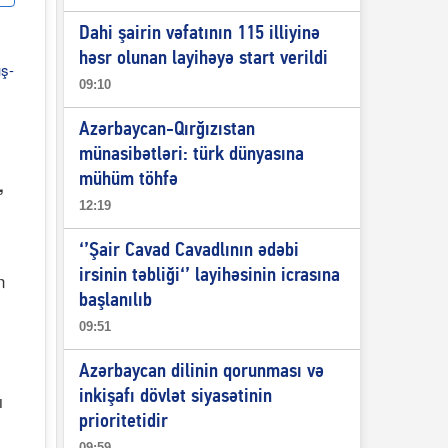
Dahi şairin vəfatının 115 illiyinə
həsr olunan layihəyə start verildi
09:10
Azərbaycan-Qırğızıstan
münasibətləri: türk dünyasına
mühüm töhfə
,
12:19
‘’Şair Cavad Cavadlının ədəbi
irsinin təbliği‘’ layihəsinin icrasına
n
başlanılıb
09:51
Azərbaycan dilinin qorunması və
inkişafı dövlət siyasətinin
ı
prioritetidir
09:59