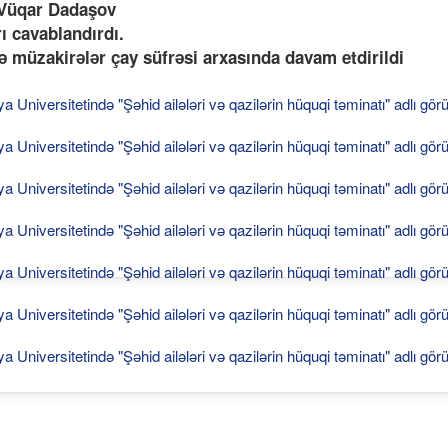
 Vüqar Dadaşov
rı cavablandırdı.
müzakirələr çay süfrəsi arxasında davam etdirildi