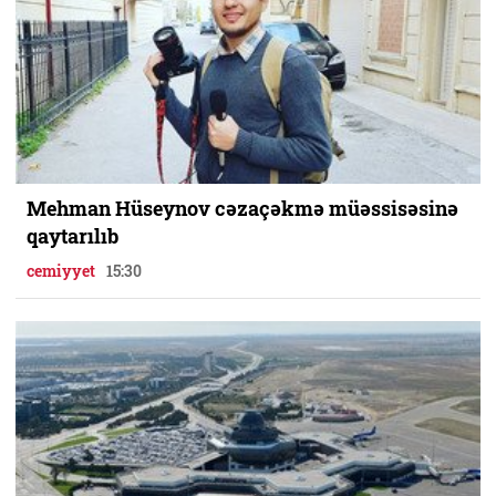
Mehman Hüseynov cəzaçəkmə müəssisəsinə
qaytarılıb
cemiyyet
15:30