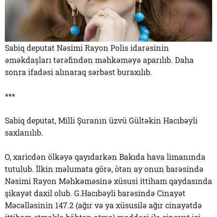
Sabiq deputat Nəsimi Rayon Polis idarəsinin
əməkdaşları tərəfindən məhkəməyə aparılıb. Daha
sonra ifadəsi alınaraq sərbəst buraxılıb.
***
Sabiq deputat, Milli Şuranın üzvü Gültəkin Hacıbəyli
saxlanılıb.
O, xaricdən ölkəyə qayıdarkən Bakıda hava limanında
tutulub. İlkin məlumata görə, ötən ay onun barəsində
Nəsimi Rayon Məhkəməsinə xüsusi ittiham qaydasında
şikayət daxil olub. G.Hacıbəyli barəsində Cinayət
Məcəlləsinin 147.2 (ağır və ya xüsusilə ağır cinayətdə