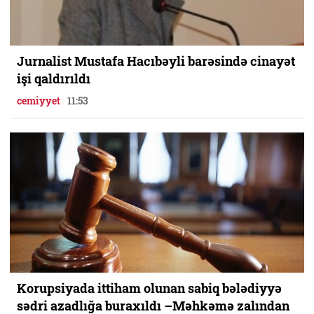
Jurnalist Mustafa Hacıbəyli barəsində cinayət
işi qaldırıldı
cemiyyet
11:53
Korupsiyada ittiham olunan sabiq bələdiyyə
sədri azadlığa buraxıldı –Məhkəmə zalından