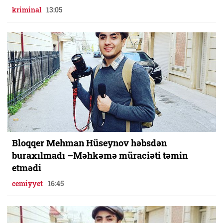
kriminal
13:05
Bloqqer Mehman Hüseynov həbsdən
buraxılmadı –Məhkəmə müraciəti təmin
etmədi
cemiyyet
16:45