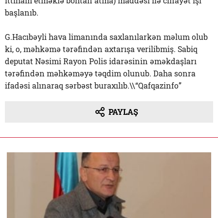
ittiham etməklə böhtan atma) maddəsi ilə cinayət işi
başlanıb.
G.Hacıbəyli hava limanında saxlanılarkən məlum olub
ki, o, məhkəmə tərəfindən axtarışa verilibmiş. Sabiq
deputat Nəsimi Rayon Polis idarəsinin əməkdaşları
tərəfindən məhkəməyə təqdim olunub. Daha sonra
ifadəsi alınaraq sərbəst buraxılıb.\\“Qafqazinfo”
PAYLAŞ