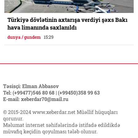
Türkiyə dövlətinin axtarışa verdiyi şəxs Bakı
hava limanında saxlanıldı
dunya / gundem
15:29
Təsisçi: Elman Abbasov
Tel: (+99477)546 80 68 | (+99450)358 99 63
E-mail: xeberdar70@mail.ru
© 2015-2024 www.xeberdar.net Müəllif hüquqları
qorunur.
Məlumat internet səhifələrində istifadə edildikdə
müvafiq keçidin qoyulması tələb olunur.