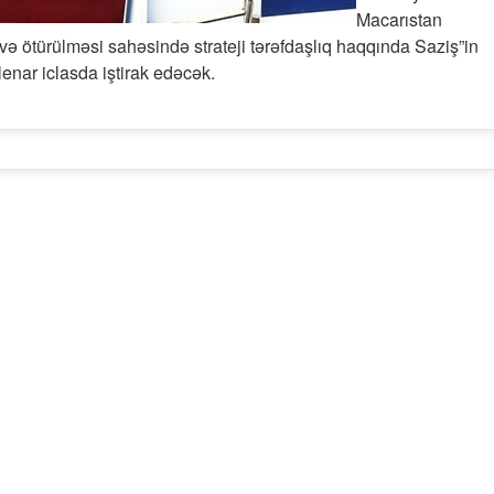
Macarıstan
 və ötürülməsi sahəsində strateji tərəfdaşlıq haqqında Saziş”in
enar iclasda iştirak edəcək.