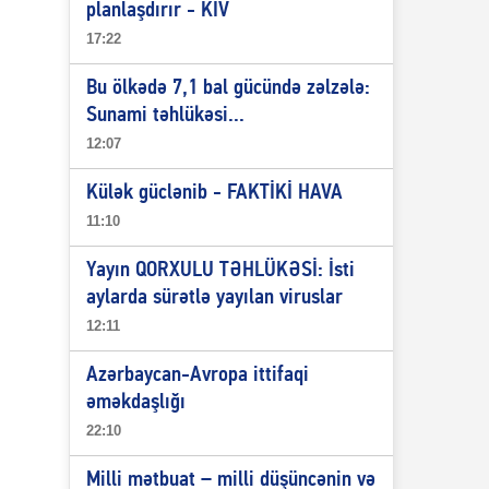
planlaşdırır - KİV
17:22
Bu ölkədə 7,1 bal gücündə zəlzələ:
Sunami təhlükəsi...
12:07
Külək güclənib - FAKTİKİ HAVA
11:10
Yayın QORXULU TƏHLÜKƏSİ: İsti
aylarda sürətlə yayılan viruslar
12:11
Azərbaycan-Avropa ittifaqi
əməkdaşlığı
22:10
Milli mətbuat – milli düşüncənin və