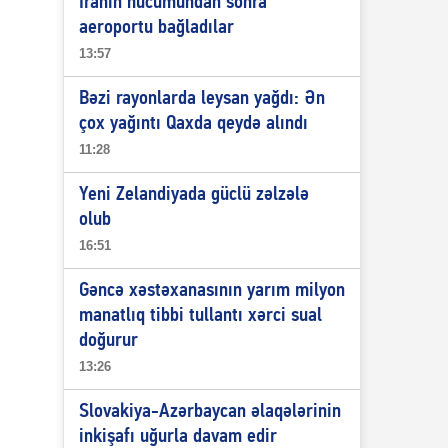
İranın hücumundan sonra
aeroportu bağladılar
13:57
Bəzi rayonlarda leysan yağdı: Ən
çox yağıntı Qaxda qeydə alındı
11:28
Yeni Zelandiyada güclü zəlzələ
olub
16:51
Gəncə xəstəxanasının yarım milyon
manatlıq tibbi tullantı xərci sual
doğurur
13:26
Slovakiya-Azərbaycan əlaqələrinin
inkişafı uğurla davam edir