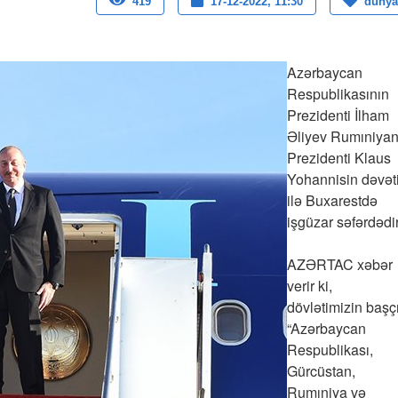
419
17-12-2022, 11:30
dunya
Azərbaycan
Respublikasının
Prezidenti İlham
Əliyev Rumıniyan
Prezidenti Klaus
Yohannisin dəvət
ilə Buxarestdə
işgüzar səfərdədir
AZƏRTAC xəbər
verir ki,
dövlətimizin başç
“Azərbaycan
Respublikası,
Gürcüstan,
Rumıniya və