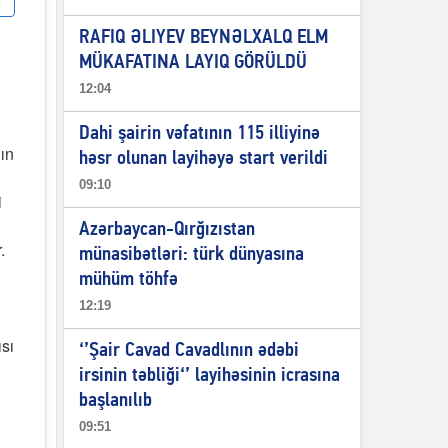
RAFIQ ƏLIYEV BEYNƏLXALQ ELM
MÜKAFATINA LAYIQ GÖRÜLDÜ
12:04
Dahi şairin vəfatının 115 illiyinə
ın
həsr olunan layihəyə start verildi
09:10
i
Azərbaycan-Qırğızıstan
.
münasibətləri: türk dünyasına
mühüm töhfə
12:19
ısı
‘’Şair Cavad Cavadlının ədəbi
irsinin təbliği‘’ layihəsinin icrasına
başlanılıb
09:51