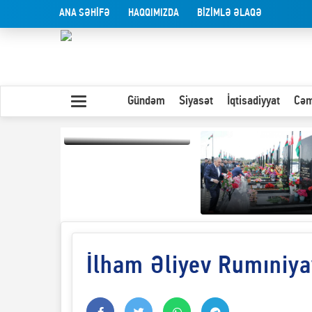
ANA SƏHİFƏ
HAQQIMIZDA
BİZİMLƏ ƏLAQƏ
Gündəm
Siyasət
İqtisadiyyat
Cəm
Yaxın Şərqdəki
müharibənin qısa
təhlili
İlham Əliyev Rumıniya
Olduğu kimi görünən
insan