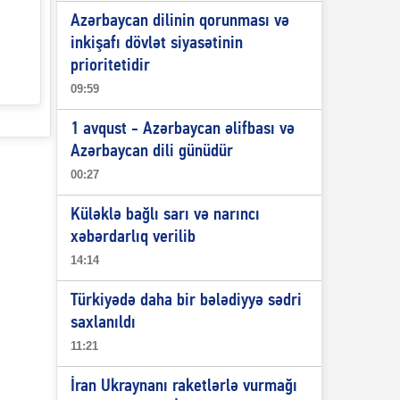
Azərbaycan dilinin qorunması və
inkişafı dövlət siyasətinin
prioritetidir
09:59
1 avqust - Azərbaycan əlifbası və
Azərbaycan dili günüdür
00:27
Küləklə bağlı sarı və narıncı
xəbərdarlıq verilib
14:14
Türkiyədə daha bir bələdiyyə sədri
saxlanıldı
11:21
İran Ukraynanı raketlərlə vurmağı