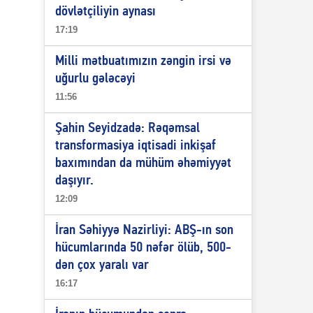
dövlətçiliyin aynası
17:19
Milli mətbuatımızın zəngin irsi və
uğurlu gələcəyi
11:56
Şahin Seyidzadə: Rəqəmsal
transformasiya iqtisadi inkişaf
baxımından da mühüm əhəmiyyət
daşıyır.
12:09
İran Səhiyyə Nazirliyi: ABŞ-ın son
hücumlarında 50 nəfər ölüb, 500-
dən çox yaralı var
16:17