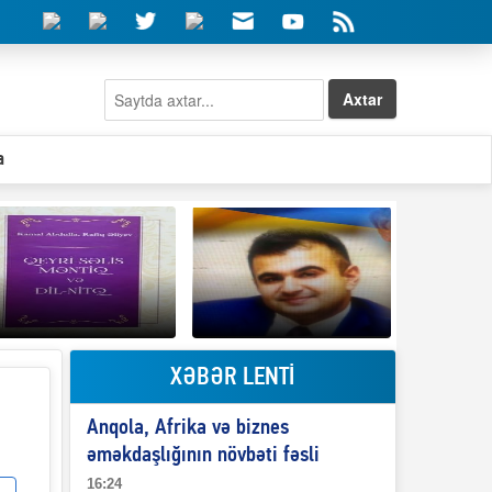
Axtar
a
XƏBƏR LENTİ
Elşad Abdullayevin
erməniləri
Qeyri-səlis məntiq və
maliyyələşdirən oğlu
Anqola, Afrika və biznes
il-nitq” elmimizə
niyə Azərbaycana
ələr verdi?
ekstradisiya olunmur?
əməkdaşlığının növbəti fəsli
16:24