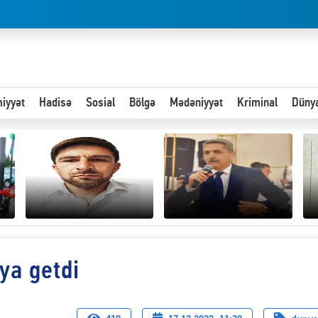
iyyət
Hadisə
Sosial
Bölgə
Mədəniyyət
Kriminal
Düny
Hər an ən çətin savaşa
ya getdi
Paytaxta giriş vizası —
hazır olmalıyıq-
“
"Xoş gəldin, cibində
ZƏLİMXAN
d
pul varsa.”
MƏMMƏDLİ YAZIR
n