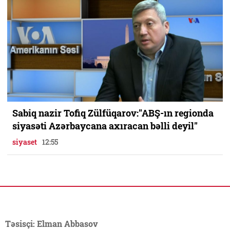
Sabiq nazir Tofiq Zülfüqarov:"ABŞ-ın regionda
siyasəti Azərbaycana axıracan bəlli deyil"
siyaset
12:55
Təsisçi: Elman Abbasov