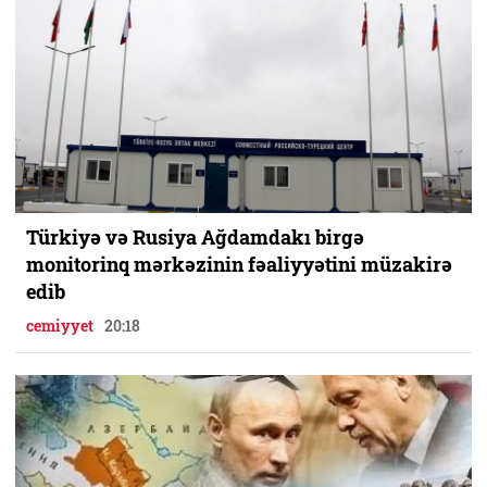
Türkiyə və Rusiya Ağdamdakı birgə
monitorinq mərkəzinin fəaliyyətini müzakirə
edib
cemiyyet
20:18