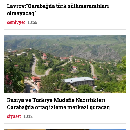
Lavrov:"Qarabağda türk sülhməramlıları
olmayacaq"
cemiyyet
13:56
Rusiya və Türkiyə Müdafiə Nazirlikləri
Qarabağda ortaq izləmə mərkəzi quracaq
siyaset
10:12