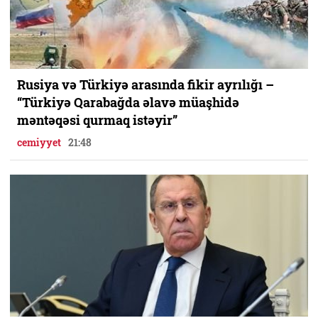
Rusiya və Türkiyə arasında fikir ayrılığı –
“Türkiyə Qarabağda əlavə müaşhidə
məntəqəsi qurmaq istəyir”
cemiyyet
21:48