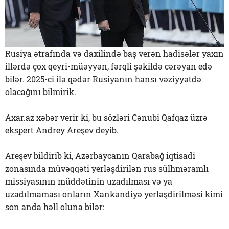
Rusiya ətrafında və daxilində baş verən hadisələr yaxın
illərdə çox qeyri-müəyyən, fərqli şəkildə cərəyan edə
bilər. 2025-ci ilə qədər Rusiyanın hansı vəziyyətdə
olacağını bilmirik.
Axar.az xəbər verir ki, bu sözləri Cənubi Qafqaz üzrə
ekspert Andrey Areşev deyib.
Areşev bildirib ki, Azərbaycanın Qarabağ iqtisadi
zonasında müvəqqəti yerləşdirilən rus sülhməramlı
missiyasının müddətinin uzadılması və ya
uzadılmaması onların Xankəndiyə yerləşdirilməsi kimi
son anda həll oluna bilər: