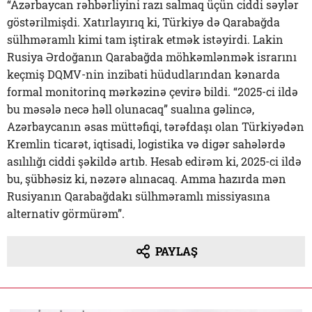
“Azərbaycan rəhbərliyini razı salmaq üçün ciddi səylər
göstərilmişdi. Xatırlayırıq ki, Türkiyə də Qarabağda
sülhməramlı kimi tam iştirak etmək istəyirdi. Lakin
Rusiya Ərdoğanın Qarabağda möhkəmlənmək israrını
keçmiş DQMV-nin inzibati hüdudlarından kənarda
formal monitorinq mərkəzinə çevirə bildi. “2025-ci ildə
bu məsələ necə həll olunacaq” sualına gəlincə,
Azərbaycanın əsas müttəfiqi, tərəfdaşı olan Türkiyədən
Kremlin ticarət, iqtisadi, logistika və digər sahələrdə
asılılığı ciddi şəkildə artıb. Hesab edirəm ki, 2025-ci ildə
bu, şübhəsiz ki, nəzərə alınacaq. Amma hazırda mən
Rusiyanın Qarabağdakı sülhməramlı missiyasına
alternativ görmürəm”.
PAYLAŞ