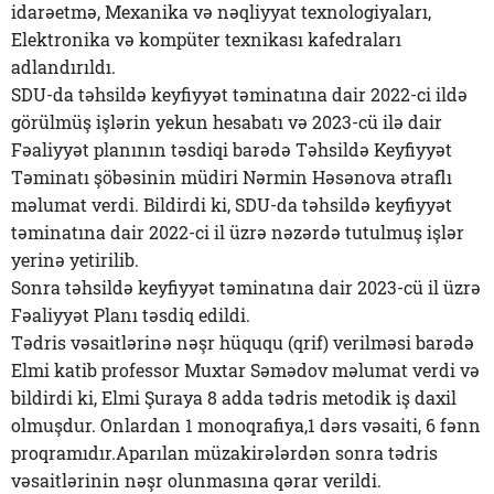
idarəetmə, Mexanika və nəqliyyat texnologiyaları,
Elektronika və kompüter texnikası kafedraları
adlandırıldı.
SDU-da təhsildə keyfiyyət təminatına dair 2022-ci ildə
görülmüş işlərin yekun hesabatı və 2023-cü ilə dair
Fəaliyyət planının təsdiqi barədə Təhsildə Keyfiyyət
Təminatı şöbəsinin müdiri Nərmin Həsənova ətraflı
məlumat verdi. Bildirdi ki, SDU-da təhsildə keyfiyyət
təminatına dair 2022-ci il üzrə nəzərdə tutulmuş işlər
yerinə yetirilib.
Sonra təhsildə keyfiyyət təminatına dair 2023-cü il üzrə
Fəaliyyət Planı təsdiq edildi.
Tədris vəsaitlərinə nəşr hüququ (qrif) verilməsi barədə
Elmi katib professor Muxtar Səmədov məlumat verdi və
bildirdi ki, Elmi Şuraya 8 adda tədris metodik iş daxil
olmuşdur. Onlardan 1 monoqrafiya,1 dərs vəsaiti, 6 fənn
proqramıdır.Aparılan müzakirələrdən sonra tədris
vəsaitlərinin nəşr olunmasına qərar verildi.