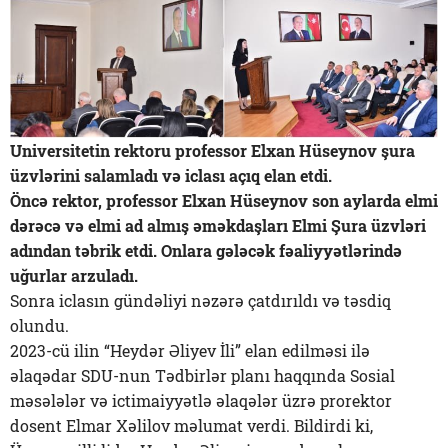
Universitetin rektoru professor Elxan Hüseynov şura
üzvlərini salamladı və iclası açıq elan etdi.
Öncə rektor, professor Elxan Hüseynov son aylarda elmi
dərəcə və elmi ad almış əməkdaşları Elmi Şura üzvləri
adından təbrik etdi. Onlara gələcək fəaliyyətlərində
uğurlar arzuladı.
Sonra iclasın gündəliyi nəzərə çatdırıldı və təsdiq
olundu.
2023-cü ilin “Heydər Əliyev İli” elan edilməsi ilə
əlaqədar SDU-nun Tədbirlər planı haqqında Sosial
məsələlər və ictimaiyyətlə əlaqələr üzrə prorektor
dosent Elmar Xəlilov məlumat verdi. Bildirdi ki,