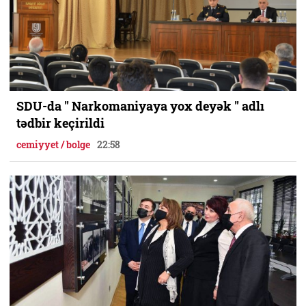
SDU-da " Narkomaniyaya yox deyək " adlı
tədbir keçirildi
cemiyyet / bolge
22:58