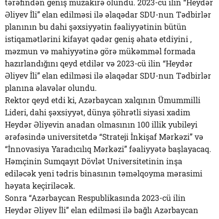
tərəfindən geniş müzakirə olundu. 2023-cü ilin “Heydər
Əliyev İli” elan edilməsi ilə əlaqədar SDU-nun Tədbirlər
planının bu dahi şəxsiyyətin fəaliyyətinin bütün
istiqamətlərini kifayət qədər geniş əhatə etdiyini ,
məzmun və mahiyyətinə görə mükəmməl formada
hazırlandığını qeyd etdilər və 2023-cü ilin “Heydər
Əliyev İli” elan edilməsi ilə əlaqədar SDU-nun Tədbirlər
planına əlavələr olundu.
Rektor qeyd etdi ki, Azərbaycan xalqının Ümummilli
Lideri, dahi şəxsiyyət, dünya şöhrətli siyasi xadim
Heydər Əliyevin anadan olmasının 100 illik yubileyi
ərəfəsində universitetdə “Strateji İnkişaf Mərkəzi” və
“İnnovasiya Yaradıcılıq Mərkəzi” fəaliyyətə başlayacaq.
Həmçinin Sumqayıt Dövlət Universitetinin inşa
ediləcək yeni tədris binasının təməlqoyma mərasimi
həyata keçiriləcək.
Sonra “Azərbaycan Respublikasında 2023-cü ilin
Heydər Əliyev İli” elan edilməsi ilə bağlı Azərbaycan