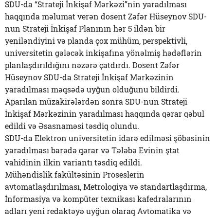
SDU-da “Strateji İnkişaf Mərkəzi”nin yaradılması
haqqında məlumat verən dosent Zəfər Hüseynov SDU-
nun Strateji İnkişaf Planının hər 5 ildən bir
yeniləndiyini və planda çox mühüm, perspektivli,
universitetin gələcək inkişafına yönəlmiş hədəflərin
planlaşdırıldığını nəzərə çatdırdı. Dosent Zəfər
Hüseynov SDU-da Strateji İnkişaf Mərkəzinin
yaradılması məqsədə uyğun olduğunu bildirdi.
Aparılan müzakirələrdən sonra SDU-nun Strateji
İnkişaf Mərkəzinin yaradılması haqqında qərar qəbul
edildi və Əsasnaməsi təsdiq olundu.
SDU-da Elektron universitetin idarə edilməsi şöbəsinin
yaradılması barədə qərar və Tələbə Evinin ştat
vahidinin ilkin variantı təsdiq edildi.
Mühəndislik fakültəsinin Proseslerin
avtomatlaşdırılması, Metrologiya və standartlaşdırma,
İnformasiya və kompüter texnikası kafedralarının
adları yeni redaktəyə uyğun olaraq Avtomatika və