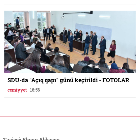
SDU-da "Açıq qapı" günü keçirildi - FOTOLAR
cemiyyet
16:56
Təsisçi: Elman Abbasov