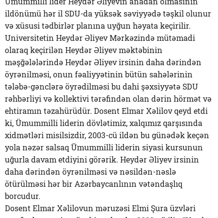
Ümummilli lider Heydər Əliyevin anadan olmasının
ildönümü hər il SDU-da yüksək səviyyədə təşkil olunur
və xüsusi tədbirlər planına uyğun həyata keçirilir.
Universitetin Heydər Əliyev Mərkəzində mütəmadi
olaraq keçirilən Heydər Əliyev məktəbinin
məşğələlərində Heydər Əliyev irsinin daha dərindən
öyrənilməsi, onun fəaliyyətinin bütün sahələrinin
tələbə-gənclərə öyrədilməsi bu dahi şəxsiyyətə SDU
rəhbərliyi və kollektivi tərəfindən olan dərin hörmət və
ehtiramın təzahürüdür. Dosent Elmar Xəlilov qeyd etdi
ki, Ümummilli liderin dövlətimiz, xalqımız qarşısında
xidmətləri misilsizdir, 2003-cü ildən bu günədək keçən
yola nəzər salsaq Ümummilli liderin siyasi kursunun
uğurla davam etdiyini görərik. Heydər Əliyev irsinin
daha dərindən öyrənilməsi və nəsildən-nəslə
ötürülməsi hər bir Azərbaycanlının vətəndaşlıq
borcudur.
Dosent Elmar Xəlilovun məruzəsi Elmi Şura üzvləri