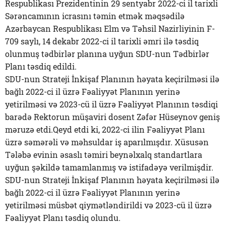
Respublikası Prezidentinin 29 sentyabr 2022-ci il tarixli
Sərəncamının icrasını təmin etmək məqsədilə
Azərbaycan Respublikası Elm və Təhsil Nazirliyinin F-
709 saylı, 14 dekabr 2022-ci il tarixli əmri ilə təsdiq
olunmuş tədbirlər planına uyğun SDU-nun Tədbirlər
Planı təsdiq edildi.
SDU-nun Strateji İnkişaf Planının həyata keçirilməsi ilə
bağlı 2022-ci il üzrə Fəaliyyət Planının yerinə
yetirilməsi və 2023-cü il üzrə Fəaliyyət Planının təsdiqi
barədə Rektorun müşaviri dosent Zəfər Hüseynov geniş
məruzə etdi.Qeyd etdi ki, 2022-ci ilin Fəaliyyət Planı
üzrə səmərəli və məhsuldar iş aparılmışdır. Xüsusən
Tələbə evinin əsaslı təmiri beynəlxalq standartlara
uyğun şəkildə tamamlanmış və istifadəyə verilmişdir.
SDU-nun Strateji İnkişaf Planının həyata keçirilməsi ilə
bağlı 2022-ci il üzrə Fəaliyyət Planının yerinə
yetirilməsi müsbət qiymətləndirildi və 2023-cü il üzrə
Fəaliyyət Planı təsdiq olundu.