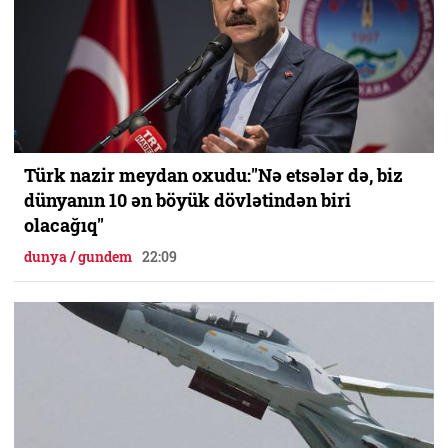
Türk nazir meydan oxudu:"Nə etsələr də, biz
dünyanın 10 ən böyük dövlətindən biri
olacağıq"
dunya / gundem
22:09