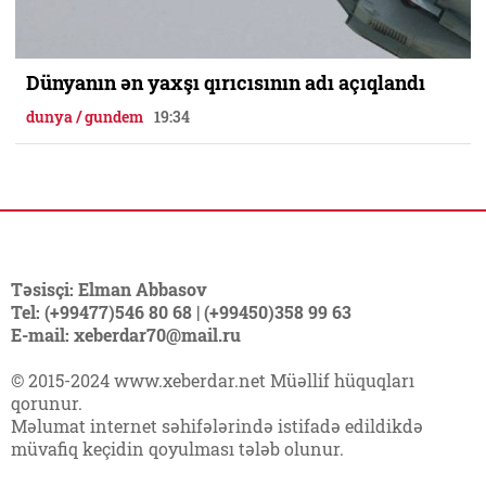
Dünyanın ən yaxşı qırıcısının adı açıqlandı
dunya / gundem
19:34
Təsisçi: Elman Abbasov
Tel: (+99477)546 80 68 | (+99450)358 99 63
E-mail: xeberdar70@mail.ru
© 2015-2024 www.xeberdar.net Müəllif hüquqları
qorunur.
Məlumat internet səhifələrində istifadə edildikdə
müvafiq keçidin qoyulması tələb olunur.