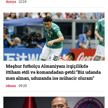
dunya
12:24
Məşhur futbolçu Almaniyanı irqiçilikdə
ittiham etdi və komandadan getdi:“Biz udanda
mən alman, uduzanda isə mühacir oluram”
idman
09:25