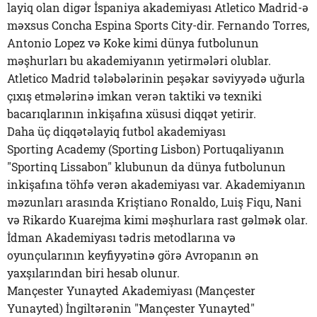
layiq olan digər İspaniya akademiyası Atletico Madrid-ə
məxsus Concha Espina Sports City-dir. Fernando Torres,
Antonio Lopez və Koke kimi dünya futbolunun
məşhurları bu akademiyanın yetirmələri olublar.
Atletico Madrid tələbələrinin peşəkar səviyyədə uğurla
çıxış etmələrinə imkan verən taktiki və texniki
bacarıqlarının inkişafına xüsusi diqqət yetirir.
Daha üç diqqətəlayiq futbol akademiyası
Sporting Academy (Sporting Lisbon) Portuqaliyanın
"Sportinq Lissabon" klubunun da dünya futbolunun
inkişafına töhfə verən akademiyası var. Akademiyanın
məzunları arasında Kriştiano Ronaldo, Luiş Fiqu, Nani
və Rikardo Kuarejma kimi məşhurlara rast gəlmək olar.
İdman Akademiyası tədris metodlarına və
oyunçularının keyfiyyətinə görə Avropanın ən
yaxşılarından biri hesab olunur.
Mançester Yunayted Akademiyası (Mançester
Yunayted) İngiltərənin "Mançester Yunayted"