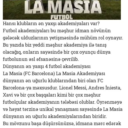
Hansı klubların ən yaxşı akademiyaları var?
Futbol akademiyaları bu məşhur idman növünün
gələcək ulduzlarının yetişməsində mühüm rol oynayır.
Bu yazıda biz yeddi məşhur akademiya ilə tanış
olacağıq, onların sayəsində bir çox oyunçu dünya
futbolunun əsl əfsanəsinə çevrilib.
Dünyanın ən yaxşı 4 futbol akademiyası
La Masia (FC Barcelona) La Masia Akademiyası
dünyanın ən uğurlu klublarından biri olan FC
Barcelona-ya məxsusdur. Lionel Messi, Andres İniesta,
Xavi və bir çox başqaları kimi bir çox məşhur
futbolçular akademiyanın tələbəsi olublar. Öyrənməyə
və həyat tərzinə unikal yanaşması sayəsində La Masia
dünyanın ən uğurlu akademiyalarından biridir.
Bu mövzunu başa düşürsünüzsə, idmana mərc edərək