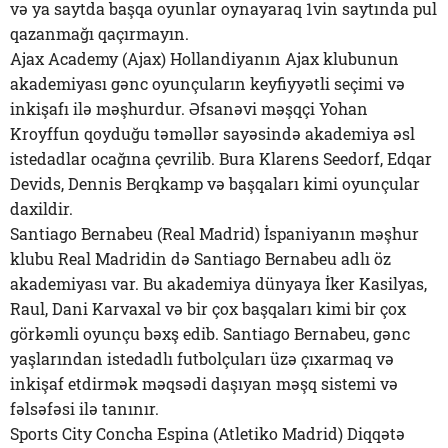
və ya saytda başqa oyunlar oynayaraq 1vin saytında pul
qazanmağı qaçırmayın.
Ajax Academy (Ajax) Hollandiyanın Ajax klubunun
akademiyası gənc oyunçuların keyfiyyətli seçimi və
inkişafı ilə məşhurdur. Əfsanəvi məşqçi Yohan
Kroyffun qoyduğu təməllər sayəsində akademiya əsl
istedadlar ocağına çevrilib. Bura Klarens Seedorf, Edqar
Devids, Dennis Berqkamp və başqaları kimi oyunçular
daxildir.
Santiago Bernabeu (Real Madrid) İspaniyanın məşhur
klubu Real Madridin də Santiago Bernabeu adlı öz
akademiyası var. Bu akademiya dünyaya İker Kasilyas,
Raul, Dani Karvaxal və bir çox başqaları kimi bir çox
görkəmli oyunçu bəxş edib. Santiago Bernabeu, gənc
yaşlarından istedadlı futbolçuları üzə çıxarmaq və
inkişaf etdirmək məqsədi daşıyan məşq sistemi və
fəlsəfəsi ilə tanınır.
Sports City Concha Espina (Atletiko Madrid) Diqqətə