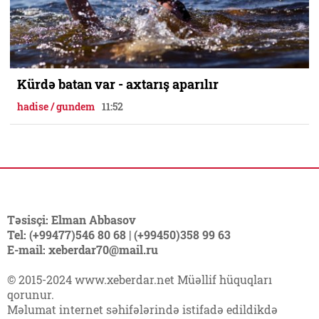
Kürdə batan var - axtarış aparılır
hadise / gundem
11:52
Təsisçi: Elman Abbasov
Tel: (+99477)546 80 68 | (+99450)358 99 63
E-mail: xeberdar70@mail.ru
© 2015-2024 www.xeberdar.net Müəllif hüquqları
qorunur.
Məlumat internet səhifələrində istifadə edildikdə