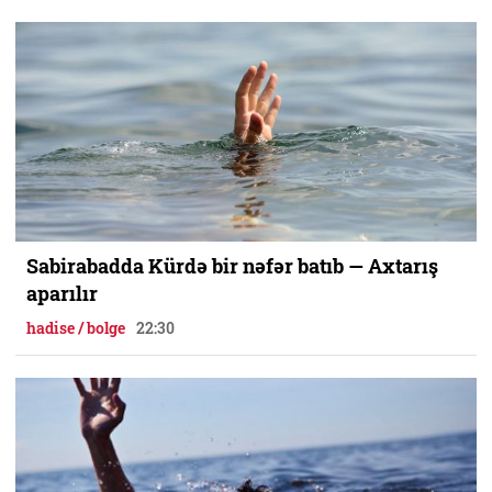
Sabirabadda Kürdə bir nəfər batıb — Axtarış
aparılır
hadise / bolge
22:30