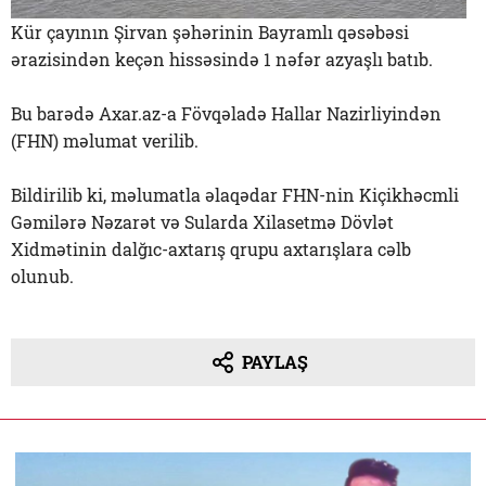
Kür çayının Şirvan şəhərinin Bayramlı qəsəbəsi
ərazisindən keçən hissəsində 1 nəfər azyaşlı batıb.
Bu barədə Axar.az-a Fövqəladə Hallar Nazirliyindən
(FHN) məlumat verilib.
Bildirilib ki, məlumatla əlaqədar FHN-nin Kiçikhəcmli
Gəmilərə Nəzarət və Sularda Xilasetmə Dövlət
Xidmətinin dalğıc-axtarış qrupu axtarışlara cəlb
olunub.
PAYLAŞ