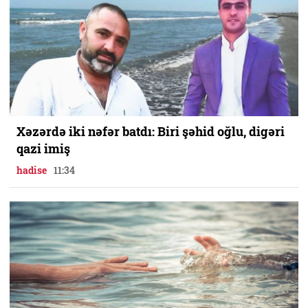
Xəzərdə iki nəfər batdı: Biri şəhid oğlu, digəri
qazi imiş
hadise
11:34