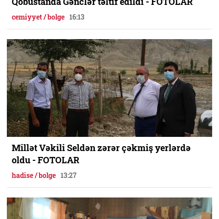
Qobustanda Gənclər təltif edildi - FOTOLAR
cemiyyet / bolge
16:13
Millət Vəkili Seldən zərər çəkmiş yerlərdə
oldu - FOTOLAR
hadise / bolge
13:27