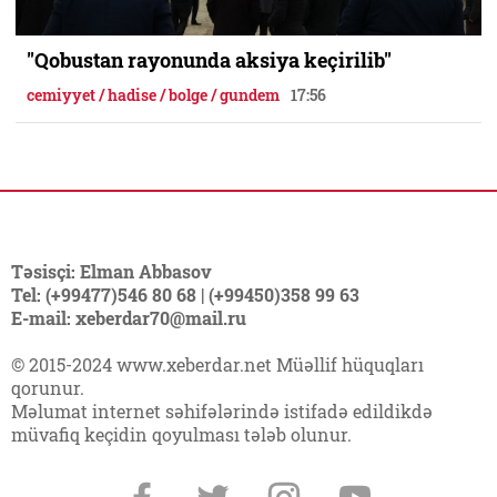
"Qobustan rayonunda aksiya keçirilib"
cemiyyet / hadise / bolge / gundem
17:56
Təsisçi: Elman Abbasov
Tel: (+99477)546 80 68 | (+99450)358 99 63
E-mail: xeberdar70@mail.ru
© 2015-2024 www.xeberdar.net Müəllif hüquqları
qorunur.
Məlumat internet səhifələrində istifadə edildikdə
müvafiq keçidin qoyulması tələb olunur.