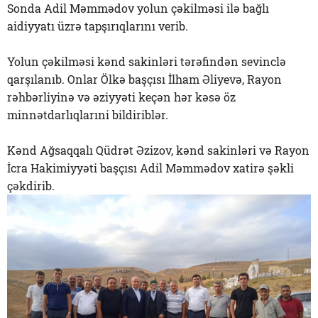
Sonda Adil Məmmədov yolun çəkilməsi ilə bağlı
aidiyyatı üzrə tapşırıqlarını verib.
Yolun çəkilməsi kənd sakinləri tərəfindən sevinclə
qarşılanıb. Onlar Ölkə başçısı İlham Əliyevə, Rayon
rəhbərliyinə və əziyyəti keçən hər kəsə öz
minnətdarlıqlarıni bildiriblər.
Kənd Ağsaqqalı Qüdrət Əzizov, kənd sakinləri və Rayon
İcra Hakimiyyəti başçısı Adil Məmmədov xatirə şəkli
çəkdirib.