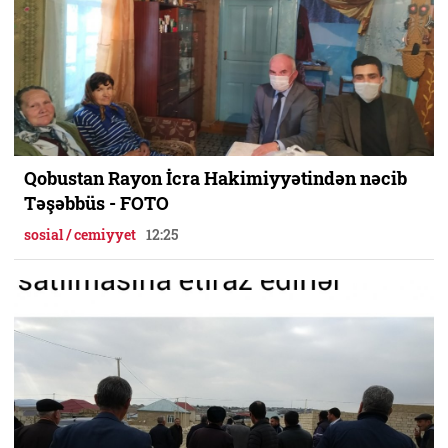
Qobustan Rayon İcra Hakimiyyətindən nəcib
Təşəbbüs - FOTO
sosial / cemiyyet
12:25