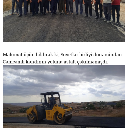
Məlumat üçün bildirək ki, Sovetlər birliyi dönəmindən
Cəmcəmli kəndinin yoluna asfalt çəkilməmişdi.