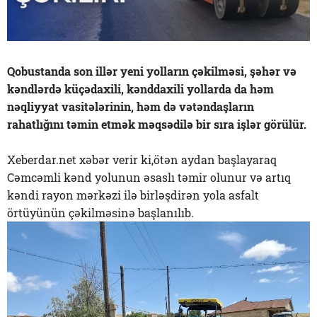
Qobustanda son illər yeni yolların çəkilməsi, şəhər və
kəndlərdə küçədaxili, kənddaxili yollarda da həm
nəqliyyat vasitələrinin, həm də vətəndaşların
rahatlığını təmin etmək məqsədilə bir sıra işlər görülür.
Xeberdar.net xəbər verir ki,ötən aydan başlayaraq
Cəmcəmli kənd yolunun əsaslı təmir olunur və artıq
kəndi rayon mərkəzi ilə birləşdirən yola asfalt
örtüyünün çəkilməsinə başlanılıb.