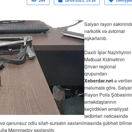
264
18-09-2023, 19:16
cemiyyet
Salyan rayon sakinind
narkotik və avtomat
aşkarlanıb.
Daxili İşlər Nazirliyinin
Mətbuat Xidmətinin
Şirvan regional
qrupundan
Xeberdar.net
-ə verilə
məlumata görə, Salya
Rayon Polis Şöbəsini
əməkdaşlarının
keçirdikləri əməliyyat
tədbirləri nəticəsində
 və qanunsuz odlu silah-sursatın saxlanılmasında şübhəli bilinə
ulla Məmmədov saxlanılıb.