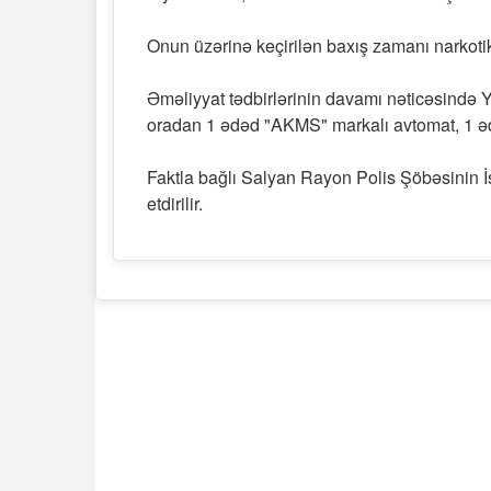
Onun üzərinə keçirilən baxış zamanı narkotik
Əməliyyat tədbirlərinin davamı nəticəsində
oradan 1 ədəd "AKMS" markalı avtomat, 1 əd
Faktla bağlı Salyan Rayon Polis Şöbəsinin İ
etdirilir.