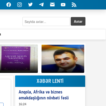
Axtar
a
XƏBƏR LENTİ
Elşad Abdullayevin
erməniləri
Qeyri-səlis məntiq və
maliyyələşdirən oğlu
Anqola, Afrika və biznes
il-nitq” elmimizə
niyə Azərbaycana
ələr verdi?
ekstradisiya olunmur?
əməkdaşlığının növbəti fəsli
16:24