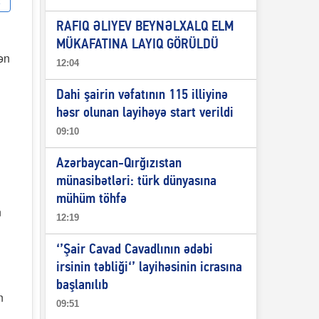
RAFIQ ƏLIYEV BEYNƏLXALQ ELM
MÜKAFATINA LAYIQ GÖRÜLDÜ
ən
12:04
Dahi şairin vəfatının 115 illiyinə
həsr olunan layihəyə start verildi
09:10
Azərbaycan-Qırğızıstan
münasibətləri: türk dünyasına
n
mühüm töhfə
n
12:19
n
‘’Şair Cavad Cavadlının ədəbi
irsinin təbliği‘’ layihəsinin icrasına
başlanılıb
n
09:51