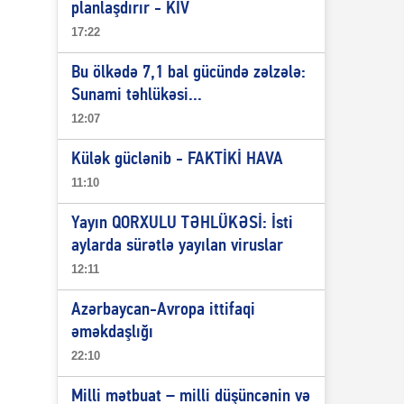
planlaşdırır - KİV
17:22
Bu ölkədə 7,1 bal gücündə zəlzələ:
Sunami təhlükəsi...
12:07
Külək güclənib - FAKTİKİ HAVA
11:10
Yayın QORXULU TƏHLÜKƏSİ: İsti
aylarda sürətlə yayılan viruslar
12:11
Azərbaycan-Avropa ittifaqi
əməkdaşlığı
22:10
Milli mətbuat – milli düşüncənin və