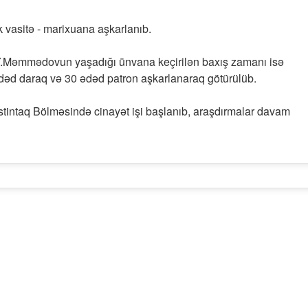
 vasitə - marixuana aşkarlanıb.
 Y.Məmmədovun yaşadığı ünvana keçirilən baxış zamanı isə
əd daraq və 30 ədəd patron aşkarlanaraq götürülüb.
stintaq Bölməsində cinayət işi başlanıb, araşdırmalar davam