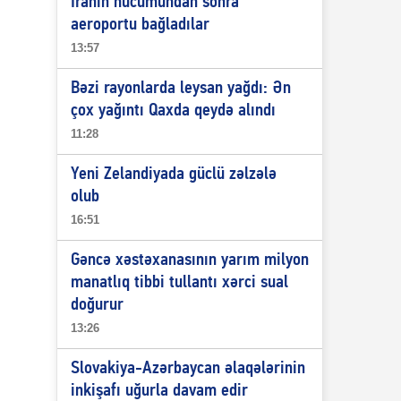
İranın hücumundan sonra
aeroportu bağladılar
13:57
Bəzi rayonlarda leysan yağdı: Ən
çox yağıntı Qaxda qeydə alındı
11:28
Yeni Zelandiyada güclü zəlzələ
olub
16:51
Gəncə xəstəxanasının yarım milyon
manatlıq tibbi tullantı xərci sual
doğurur
13:26
Slovakiya-Azərbaycan əlaqələrinin
inkişafı uğurla davam edir