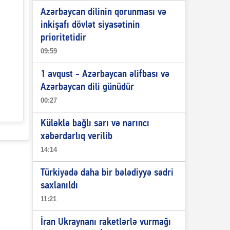
Azərbaycan dilinin qorunması və
inkişafı dövlət siyasətinin
prioritetidir
09:59
1 avqust - Azərbaycan əlifbası və
Azərbaycan dili günüdür
00:27
Küləklə bağlı sarı və narıncı
xəbərdarlıq verilib
14:14
Türkiyədə daha bir bələdiyyə sədri
saxlanıldı
11:21
İran Ukraynanı raketlərlə vurmağı