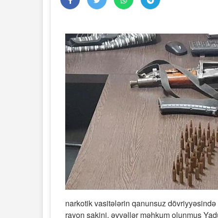
narkotik vasitələrin qanunsuz dövriyyəsində
rayon sakini, əvvəllər məhkum olunmuş Yad