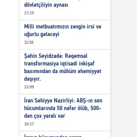
dövlətçiliyin aynası
17:19
Milli mətbuatımızın zəngin irsi və
uğurlu gələcəyi
11:56
Şahin Seyidzadə: Rəqəmsal
transformasiya iqtisadi inkişaf
baxımından da mühüm əhəmiyyət
daşıyır.
12:09
İran Səhiyyə Nazirliyi: ABŞ-ın son
hücumlarında 50 nəfər ölüb, 500-
dən çox yaralı var
16:17