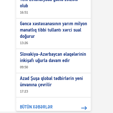
olub
16:51
Gəncə xəstəxanasının yarım milyon
manatlıq tibbi tullantı xərci sual
doğurur
13:26
Slovakiya-Azərbaycan əlaqələrinin
inkişafı uğurla davam edir
09:50
Azad Şuşa qlobal tədbirlərin yeni
ünvanına çevrilir
17:23
BÜTÜN XƏBƏRLƏR