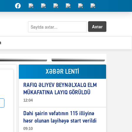
Axtar
a
XƏBƏR LENTİ
Elşad Abdullayevin
erməniləri
Qeyri-səlis məntiq və
maliyyələşdirən oğlu
RAFIQ ƏLIYEV BEYNƏLXALQ ELM
il-nitq” elmimizə
niyə Azərbaycana
ələr verdi?
ekstradisiya olunmur?
MÜKAFATINA LAYIQ GÖRÜLDÜ
12:04
Dahi şairin vəfatının 115 illiyinə
həsr olunan layihəyə start verildi
09:10