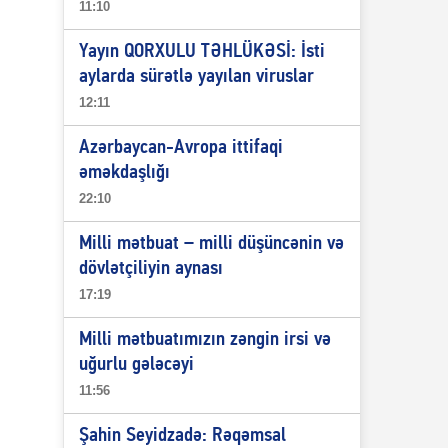
11:10
Yayın QORXULU TƏHLÜKƏSİ: İsti
aylarda sürətlə yayılan viruslar
12:11
Azərbaycan-Avropa ittifaqi
əməkdaşlığı
22:10
Milli mətbuat – milli düşüncənin və
dövlətçiliyin aynası
17:19
Milli mətbuatımızın zəngin irsi və
uğurlu gələcəyi
11:56
Şahin Seyidzadə: Rəqəmsal