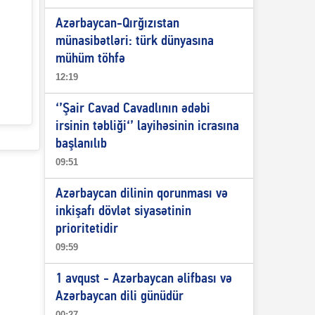
Azərbaycan-Qırğızıstan
münasibətləri: türk dünyasına
mühüm töhfə
12:19
‘’Şair Cavad Cavadlının ədəbi
irsinin təbliği‘’ layihəsinin icrasına
başlanılıb
09:51
Azərbaycan dilinin qorunması və
inkişafı dövlət siyasətinin
prioritetidir
09:59
1 avqust - Azərbaycan əlifbası və
Azərbaycan dili günüdür
00:27