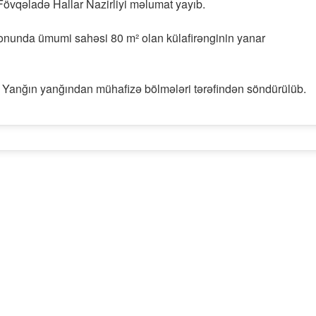
Fövqəladə Hallar Nazirliyi məlumat yayıb.
onunda ümumi sahəsi 80 m² olan külafirənginin yanar
 Yanğın yanğından mühafizə bölmələri tərəfindən söndürülüb.