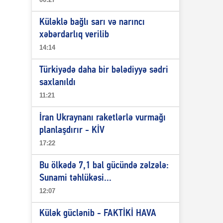
Küləklə bağlı sarı və narıncı
xəbərdarlıq verilib
14:14
Türkiyədə daha bir bələdiyyə sədri
saxlanıldı
11:21
İran Ukraynanı raketlərlə vurmağı
planlaşdırır - KİV
17:22
Bu ölkədə 7,1 bal gücündə zəlzələ:
Sunami təhlükəsi...
12:07
Külək güclənib - FAKTİKİ HAVA