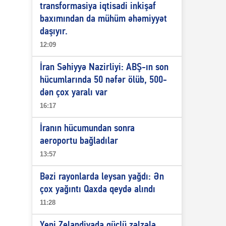
transformasiya iqtisadi inkişaf
baxımından da mühüm əhəmiyyət
daşıyır.
12:09
İran Səhiyyə Nazirliyi: ABŞ-ın son
hücumlarında 50 nəfər ölüb, 500-
dən çox yaralı var
16:17
İranın hücumundan sonra
aeroportu bağladılar
13:57
Bəzi rayonlarda leysan yağdı: Ən
çox yağıntı Qaxda qeydə alındı
11:28
Yeni Zelandiyada güclü zəlzələ