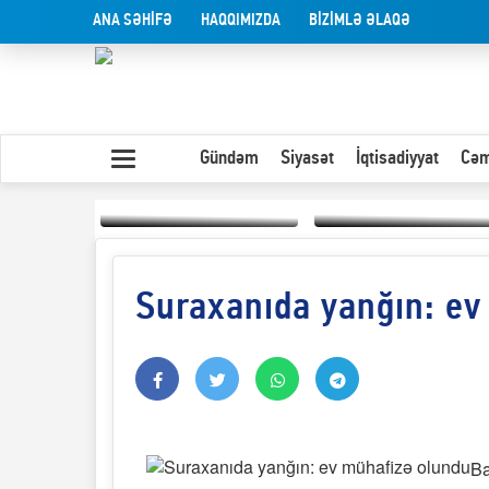
ANA SƏHİFƏ
HAQQIMIZDA
BİZİMLƏ ƏLAQƏ
Gündəm
Siyasət
İqtisadiyyat
Cəm
Suraxanıda yanğın: ev
Yaxın Şərqdəki
müharibənin qısa
Olduğu kimi görünən
təhlili
insan
Ba