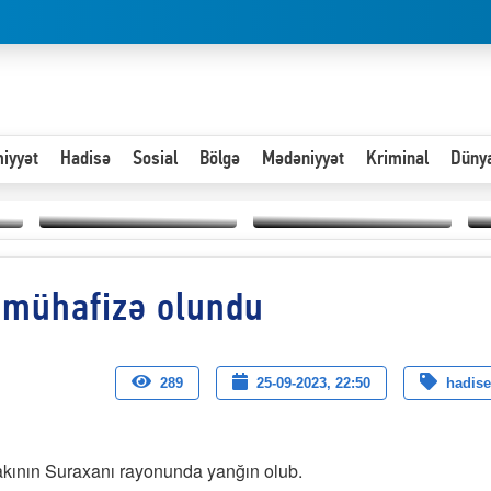
iyyət
Hadisə
Sosial
Bölgə
Mədəniyyət
Kriminal
Düny
Hər an ən çətin savaşa
 mühafizə olundu
Paytaxta giriş vizası —
hazır olmalıyıq-
“
"Xoş gəldin, cibində
ZƏLİMXAN
d
pul varsa.”
MƏMMƏDLİ YAZIR
n
289
25-09-2023, 22:50
hadise
kının Suraxanı rayonunda yanğın olub.