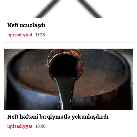
Neft ucuzlaşdı
iqtisadiyyat
11:28
Neft həftəni bu qiymətlə yekunlaşdırdı
iqtisadiyyat
10:40