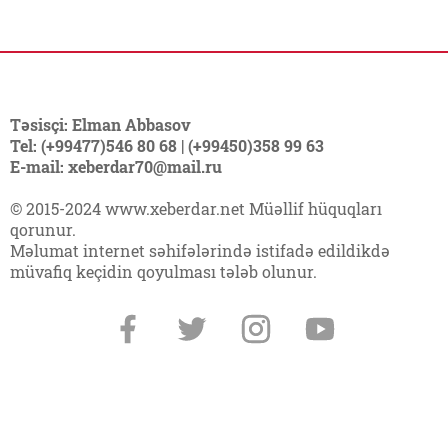
Təsisçi: Elman Abbasov
Tel: (+99477)546 80 68 | (+99450)358 99 63
E-mail: xeberdar70@mail.ru
© 2015-2024 www.xeberdar.net Müəllif hüquqları
qorunur.
Məlumat internet səhifələrində istifadə edildikdə
müvafiq keçidin qoyulması tələb olunur.