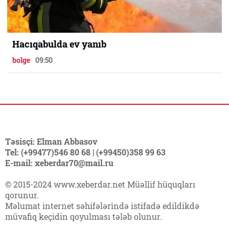
Hacıqabulda ev yanıb
bolge
09:50
Təsisçi: Elman Abbasov
Tel: (+99477)546 80 68 | (+99450)358 99 63
E-mail: xeberdar70@mail.ru
© 2015-2024 www.xeberdar.net Müəllif hüquqları
qorunur.
Məlumat internet səhifələrində istifadə edildikdə
müvafiq keçidin qoyulması tələb olunur.