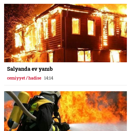
Salyanda ev yanıb
cemiyyet / hadise
14:14