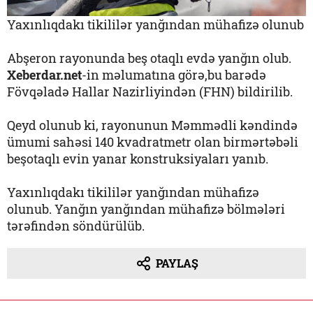
Yaxınlıqdakı tikililər yanğından mühafizə olunub
Abşeron rayonunda beş otaqlı evdə yanğın olub.
Xeberdar.net
-in məlumatına görə,bu barədə
Fövqəladə Hallar Nazirliyindən (FHN) bildirilib.
Qeyd olunub ki, rayonunun Məmmədli kəndində
ümumi sahəsi 140 kvadratmetr olan birmərtəbəli
beşotaqlı evin yanar konstruksiyaları yanıb.
Yaxınlıqdakı tikililər yanğından mühafizə
olunub. Yanğın yanğından mühafizə bölmələri
tərəfindən söndürülüb.
PAYLAŞ