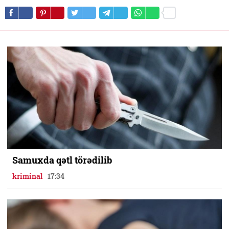
Samuxda qətl törədilib
kriminal
17:34