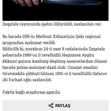
Zaqatala rayonunda qadın öldürülüb, saxlanılan var.
Bu barədə DİN-in Mətbuat Xidmətinin Şəki regional
qrupundan məlumat verilib.
Bildirilib ki, noyabrın 24-ü saat 9 radələrində Zaqatala
şəhərində 1989-cu il təvəllüdlü Həşimova Aygün
Mikayıl qızının kəsilmiş-deşilmiş xəsarətlərdən ölməsi
barədə polisə məlumat daxil olub. Cinayət əməlini
törətməkdə şübhəli bilinən 1991-ci il təvəllüdlü Səfərov
Əli Fərhad oğlu saxlanılıb.
Faktla bağlı araşdırma aparılır.
PAYLAŞ