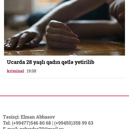
Ucarda 28 yaşlı qadın qətlə yetirilib
kriminal
19:08
Təsisçi: Elman Abbasov
Tel: (+99477)546 80 68 | (+99450)358 99 63
E-mail: xeberdar70@mail.ru