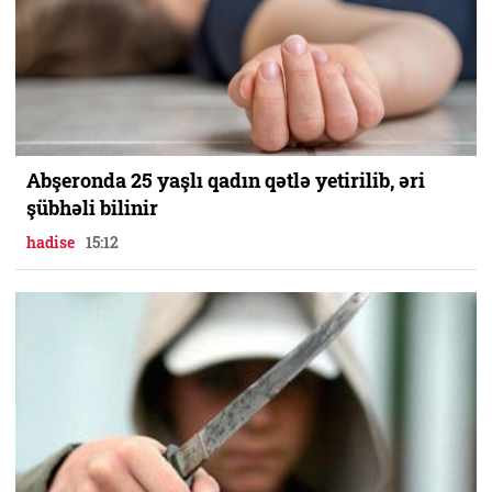
Abşeronda 25 yaşlı qadın qətlə yetirilib, əri
şübhəli bilinir
hadise
15:12