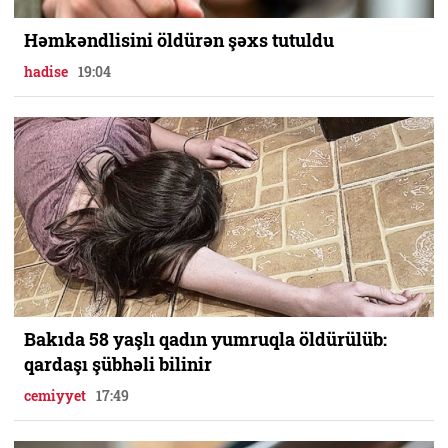
Həmkəndlisini öldürən şəxs tutuldu
hadise
19:04
Bakıda 58 yaşlı qadın yumruqla öldürülüb:
qardaşı şübhəli bilinir
cemiyyet
17:49