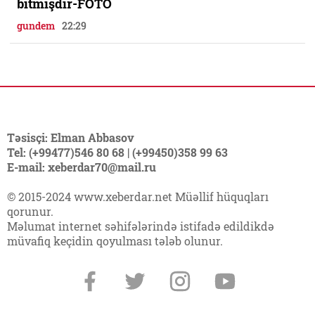
bitmişdir-FOTO
gundem
22:29
Təsisçi: Elman Abbasov
Tel: (+99477)546 80 68 | (+99450)358 99 63
E-mail: xeberdar70@mail.ru
© 2015-2024 www.xeberdar.net Müəllif hüquqları
qorunur.
Məlumat internet səhifələrində istifadə edildikdə
müvafiq keçidin qoyulması tələb olunur.