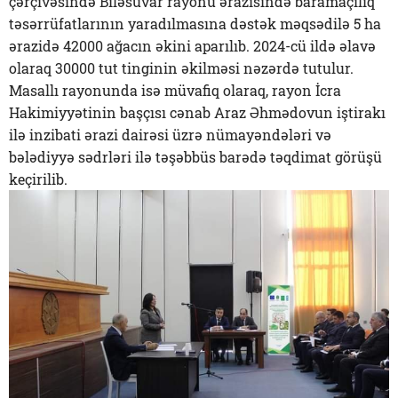
çərçivəsində Biləsuvar rayonu ərazisində baramaçılıq
təsərrüfatlarının yaradılmasına dəstək məqsədilə 5 ha
ərazidə 42000 ağacın əkini aparılıb. 2024-cü ildə əlavə
olaraq 30000 tut tinginin əkilməsi nəzərdə tutulur.
Masallı rayonunda isə müvafiq olaraq, rayon İcra
Hakimiyyətinin başçısı cənab Araz Əhmədovun iştirakı
ilə inzibati ərazi dairəsi üzrə nümayəndələri və
bələdiyyə sədrləri ilə təşəbbüs barədə təqdimat görüşü
keçirilib.