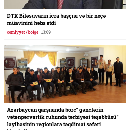
DTX Biləsuvarın icra başçısı və bir neçə
müavinini həbs etdi
cemiyyet / bolge
13:09
Azərbaycan qarşısında borc” gənclərin
vətənpərvərlik ruhunda tərbiyəsi təşəbbüsü”
layihəsinin regionlara təqdimat səfəri