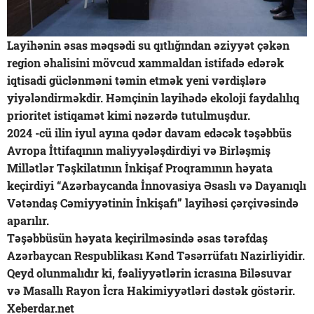
Layihənin əsas məqsədi su qıtlığından əziyyət çəkən
region əhalisini mövcud xammaldan istifadə edərək
iqtisadi güclənməni təmin etmək yeni vərdişlərə
yiyələndirməkdir. Həmçinin layihədə ekoloji faydalılıq
prioritet istiqamət kimi nəzərdə tutulmuşdur.
2024 -cü ilin iyul ayına qədər davam edəcək təşəbbüs
Avropa İttifaqının maliyyələşdirdiyi və Birləşmiş
Millətlər Təşkilatının İnkişaf Proqramının həyata
keçirdiyi “Azərbaycanda İnnovasiya Əsaslı və Dayanıqlı
Vətəndaş Cəmiyyətinin İnkişafı” layihəsi çərçivəsində
aparılır.
Təşəbbüsün həyata keçirilməsində əsas tərəfdaş
Azərbaycan Respublikası Kənd Təsərrüfatı Nazirliyidir.
Qeyd olunmalıdır ki, fəaliyyətlərin icrasına Biləsuvar
və Masallı Rayon İcra Hakimiyyətləri dəstək göstərir.
Xeberdar.net