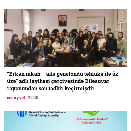
“Erkən nikah – ailə genefondu təhlükə ilə üz-
üzə” adlı layihəsi çərçivəsində Biləsuvar
rayonundan son tədbir keçirmişdir
cemiyyet
22:40