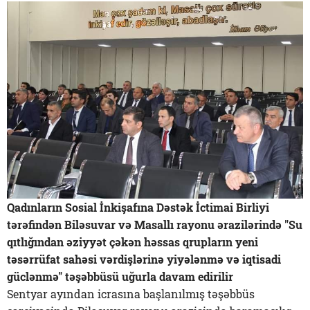
Qadınların Sosial İnkişafına Dəstək İctimai Birliyi
tərəfindən Biləsuvar və Masallı rayonu ərazilərində "Su
qıtlığından əziyyət çəkən həssas qrupların yeni
təsərrüfat sahəsi vərdişlərinə yiyələnmə və iqtisadi
güclənmə" təşəbbüsü uğurla davam edirilir
Sentyar ayından icrasına başlanılmış təşəbbüs