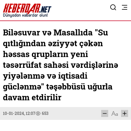
Biləsuvar və Masallıda "Su
qıtlığından əziyyət çəkən
həssas qrupların yeni
təsərrüfat sahəsi vərdişlərinə
yiyələnmə və iqtisadi
güclənmə" təşəbbüsü uğurla
davam etdirilir
10-01-2024, 12:07
653