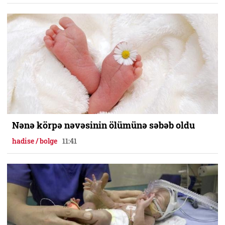
Nənə körpə nəvəsinin ölümünə səbəb oldu
hadise / bolge
11:41