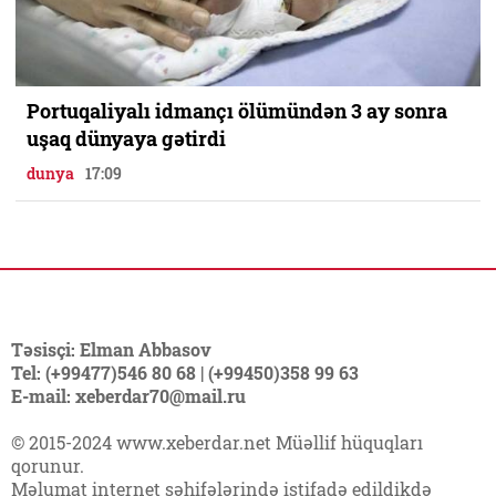
Portuqaliyalı idmançı ölümündən 3 ay sonra
uşaq dünyaya gətirdi
dunya
17:09
Təsisçi: Elman Abbasov
Tel: (+99477)546 80 68 | (+99450)358 99 63
E-mail: xeberdar70@mail.ru
© 2015-2024 www.xeberdar.net Müəllif hüquqları
qorunur.
Məlumat internet səhifələrində istifadə edildikdə