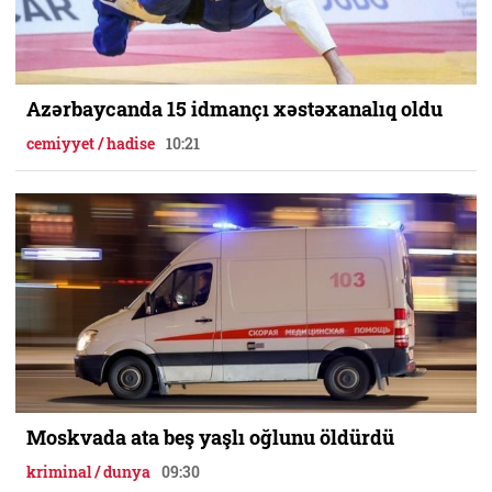
Azərbaycanda 15 idmançı xəstəxanalıq oldu
cemiyyet / hadise
10:21
Moskvada ata beş yaşlı oğlunu öldürdü
kriminal / dunya
09:30