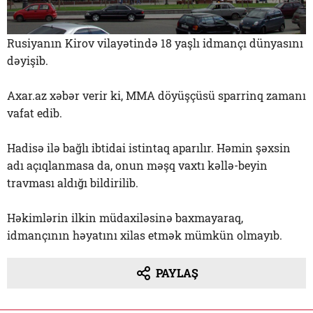
Rusiyanın Kirov vilayətində 18 yaşlı idmançı dünyasını
dəyişib.
Axar.az xəbər verir ki, MMA döyüşçüsü sparrinq zamanı
vafat edib.
Hadisə ilə bağlı ibtidai istintaq aparılır. Həmin şəxsin
adı açıqlanmasa da, onun məşq vaxtı kəllə-beyin
travması aldığı bildirilib.
Həkimlərin ilkin müdaxiləsinə baxmayaraq,
idmançının həyatını xilas etmək mümkün olmayıb.
PAYLAŞ