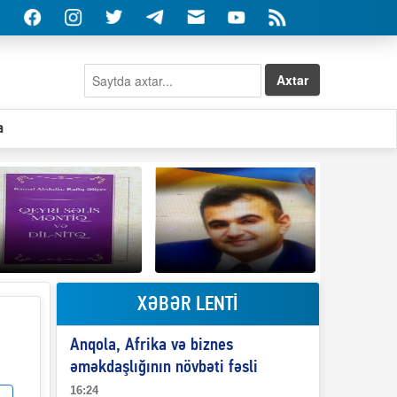
Axtar
a
XƏBƏR LENTİ
Elşad Abdullayevin
erməniləri
Qeyri-səlis məntiq və
maliyyələşdirən oğlu
Anqola, Afrika və biznes
il-nitq” elmimizə
niyə Azərbaycana
ələr verdi?
ekstradisiya olunmur?
əməkdaşlığının növbəti fəsli
16:24