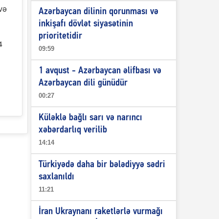
və
Azərbaycan dilinin qorunması və
inkişafı dövlət siyasətinin
prioritetidir
4
09:59
1 avqust - Azərbaycan əlifbası və
Azərbaycan dili günüdür
00:27
Küləklə bağlı sarı və narıncı
xəbərdarlıq verilib
14:14
Türkiyədə daha bir bələdiyyə sədri
saxlanıldı
11:21
İran Ukraynanı raketlərlə vurmağı