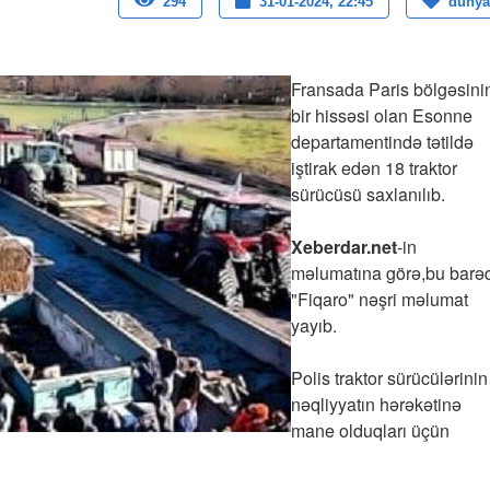
294
31-01-2024, 22:45
dunya
Fransada Paris bölgəsini
bir hissəsi olan Esonne
departamentində tətildə
iştirak edən 18 traktor
sürücüsü saxlanılıb.
Xeberdar.net
-in
məlumatına görə,bu barə
"Fiqaro" nəşri məlumat
yayıb.
Polis traktor sürücülərinin
nəqliyyatın hərəkətinə
mane olduqları üçün