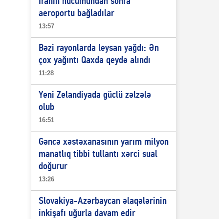
İranın hücumundan sonra
aeroportu bağladılar
13:57
Bəzi rayonlarda leysan yağdı: Ən
çox yağıntı Qaxda qeydə alındı
11:28
Yeni Zelandiyada güclü zəlzələ
olub
16:51
Gəncə xəstəxanasının yarım milyon
manatlıq tibbi tullantı xərci sual
doğurur
13:26
Slovakiya-Azərbaycan əlaqələrinin
inkişafı uğurla davam edir