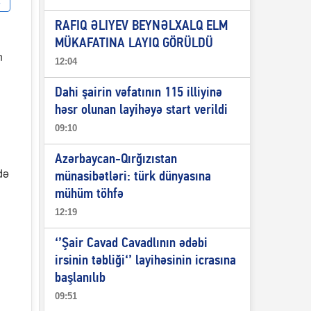
RAFIQ ƏLIYEV BEYNƏLXALQ ELM
MÜKAFATINA LAYIQ GÖRÜLDÜ
n
12:04
Dahi şairin vəfatının 115 illiyinə
həsr olunan layihəyə start verildi
09:10
Azərbaycan-Qırğızıstan
də
münasibətləri: türk dünyasına
mühüm töhfə
12:19
‘’Şair Cavad Cavadlının ədəbi
irsinin təbliği‘’ layihəsinin icrasına
başlanılıb
09:51