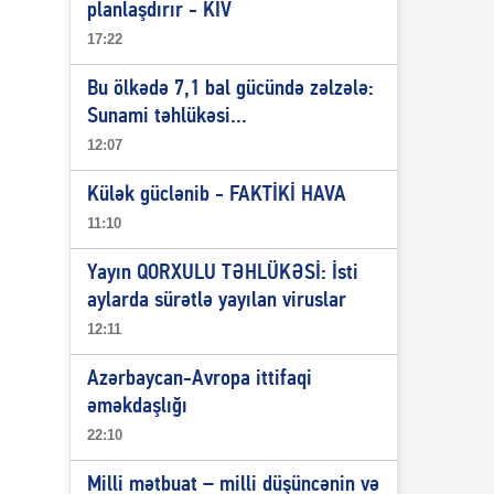
planlaşdırır - KİV
17:22
Bu ölkədə 7,1 bal gücündə zəlzələ:
Sunami təhlükəsi...
12:07
Külək güclənib - FAKTİKİ HAVA
11:10
Yayın QORXULU TƏHLÜKƏSİ: İsti
aylarda sürətlə yayılan viruslar
12:11
Azərbaycan-Avropa ittifaqi
əməkdaşlığı
22:10
Milli mətbuat – milli düşüncənin və