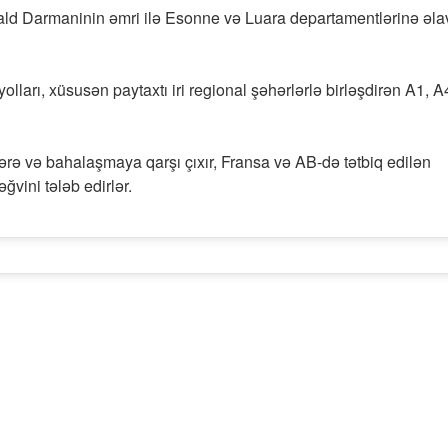
rald Darmaninin əmri ilə Esonne və Luara departamentlərinə əla
a yolları, xüsusən paytaxtı iri regional şəhərlərlə birləşdirən A1, A
lərə və bahalaşmaya qarşı çıxır, Fransa və AB-də tətbiq edilən
ğvini tələb edirlər.