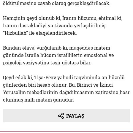
öldürülməsinə cavab olaraq gerçəkləşdiriləcək.
Həmçinin qeyd olunub ki, İranın hücumu, ehtimal ki,
İranın dəstəklədiyi və Livanda yerləşdirilmiş
“Hizbullah” ilə əlaqələndiriləcək.
Bundan əlavə, vurğulanıb ki, müqəddəs matəm
günündə İsrailə hücum israillilərin emosional və
psixoloji vəziyyətinə təsir göstərə bilər.
Qeyd edək ki, Tişa-Beav yəhudi təqvimində ən hüznlü
günlərdən biri hesab olunur. Bu, Birinci və İkinci
Yerusəlim məbədlərinin dağıdılmasının xatirəsinə həsr
olunmuş milli matəm günüdür.
PAYLAŞ