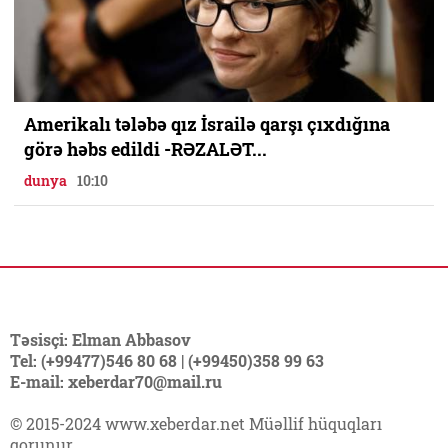
Amerikalı tələbə qız İsrailə qarşı çıxdığına
görə həbs edildi -RƏZALƏT...
dunya
10:10
Təsisçi: Elman Abbasov
Tel: (+99477)546 80 68 | (+99450)358 99 63
E-mail: xeberdar70@mail.ru
© 2015-2024 www.xeberdar.net Müəllif hüquqları
qorunur.