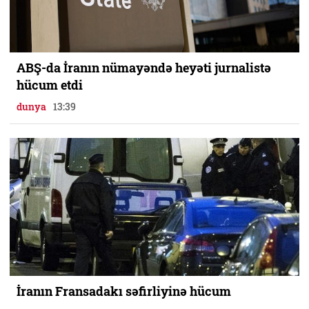
ABŞ-da İranın nümayəndə heyəti jurnalistə
hücum etdi
dunya
13:39
İranın Fransadakı səfirliyinə hücum