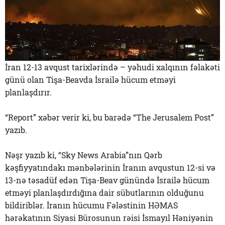
İran 12-13 avqust tarixlərində – yəhudi xalqının fəlakəti
günü olan Tişa-Beavda İsrailə hücum etməyi
planlaşdırır.
“Report” xəbər verir ki, bu barədə “The Jerusalem Post”
yazıb.
Nəşr yazıb ki, “Sky News Arabia”nın Qərb
kəşfiyyatındakı mənbələrinin İranın avqustun 12-si və
13-nə təsadüf edən Tişa-Beav günündə İsrailə hücum
etməyi planlaşdırdığına dair sübutlarının olduğunu
bildiriblər. İranın hücumu Fələstinin HƏMAS
hərəkatının Siyasi Bürosunun rəisi İsmayıl Həniyənin