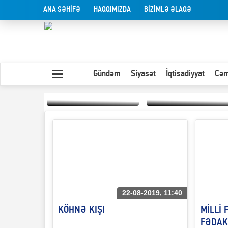
ANA SƏHİFƏ
HAQQIMIZDA
BİZİMLƏ ƏLAQƏ
Gündəm
Siyasət
İqtisadiyyat
Cəm
Yaxın Şərqdəki
müharibənin qısa
Olduğu kimi görünən
təhlili
insan
22-08-2019, 11:40
KÖHNƏ KIŞI
MİLLİ 
FƏDAKA