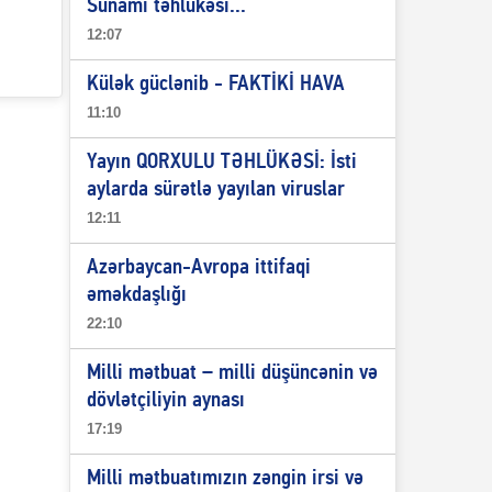
Sunami təhlükəsi...
12:07
Külək güclənib - FAKTİKİ HAVA
11:10
Yayın QORXULU TƏHLÜKƏSİ: İsti
aylarda sürətlə yayılan viruslar
12:11
Azərbaycan-Avropa ittifaqi
əməkdaşlığı
22:10
Milli mətbuat – milli düşüncənin və
dövlətçiliyin aynası
17:19
Milli mətbuatımızın zəngin irsi və