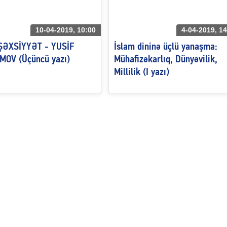
10-04-2019, 10:00
4-04-2019, 14
 ŞƏXSİYYƏT - YUSİF
İslam dininə üçlü yanaşma:
OV (Üçüncü yazı)
Mühafizəkarlıq, Dünyəvilik,
Millilik (I yazı)