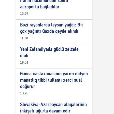
İranın hücumundan sonra
aeroportu bağladılar
13:57
Bəzi rayonlarda leysan yağdı: Ən
çox yağıntı Qaxda qeydə alındı
11:28
Yeni Zelandiyada güclü zəlzələ
olub
16:51
Gəncə xəstəxanasının yarım milyon
manatlıq tibbi tullantı xərci sual
doğurur
13:26
Slovakiya-Azərbaycan əlaqələrinin
inkişafı uğurla davam edir