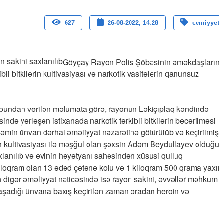
627
26-08-2022, 14:28
cemiyyet
Göyçay Rayon Polis Şöbəsinin əməkdaşların
bli bitkilərin kultivasiyası və narkotik vasitələrin qanunsuz
upundan verilən məlumata görə, rayonun Ləkiçıplaq kəndində
ində yerləşən istixanada narkotik tərkibli bitkilərin becərilməsi
əmin ünvan dərhal əməliyyat nəzarətinə götürülüb və keçirilmiş
nin kultivasiyası ilə məşğul olan şəxsin Adəm Beydullayev olduğu
lanılıb və evinin həyətyanı sahəsindən xüsusi qulluq
 kiloqram olan 13 ədəd çətənə kolu və 1 kiloqram 500 qrama yaxı
n digər əməliyyat nəticəsində isə rayon sakini, əvvəllər məhkum
şadığı ünvana baxış keçirilən zaman oradan heroin və