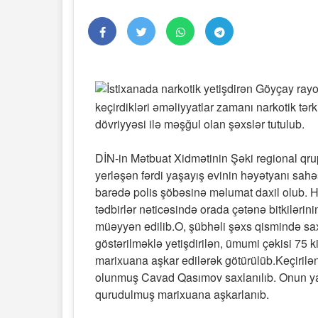
keçirdikləri əməliyyatlar zamanı narkotik tərki
dövriyyəsi ilə məşğul olan şəxslər tutulub.
DİN-in Mətbuat Xidmətinin Şəki regional qr
yerləşən fərdi yaşayış evinin həyətyanı sahəs
barədə polis şöbəsinə məlumat daxil olub. H
tədbirlər nəticəsində orada çətənə bitkiləri
müəyyən edilib.O, şübhəli şəxs qismində sax
göstərilməklə yetişdirilən, ümumi çəkisi 75
marixuana aşkar edilərək götürülüb.Keçirilə
olunmuş Cavad Qasımov saxlanılıb. Onun ya
qurudulmuş marixuana aşkarlanıb.