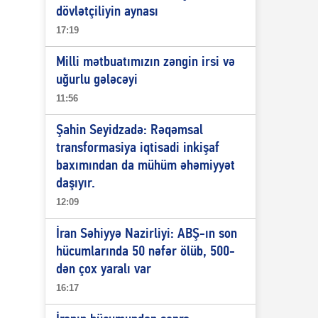
dövlətçiliyin aynası
17:19
Milli mətbuatımızın zəngin irsi və
uğurlu gələcəyi
11:56
Şahin Seyidzadə: Rəqəmsal
transformasiya iqtisadi inkişaf
baxımından da mühüm əhəmiyyət
daşıyır.
12:09
İran Səhiyyə Nazirliyi: ABŞ-ın son
hücumlarında 50 nəfər ölüb, 500-
dən çox yaralı var
16:17