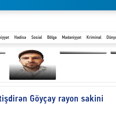
iyyət
Hadisə
Sosial
Bölgə
Mədəniyyət
Kriminal
Düny
Hər an ən çətin savaşa
hazır olmalıyıq-
“
ZƏLİMXAN
d
MƏMMƏDLİ YAZIR
n
tişdirən Göyçay rayon sakini
Paytaxta giriş vizası —
"Xoş gəldin, cibində
pul varsa.”