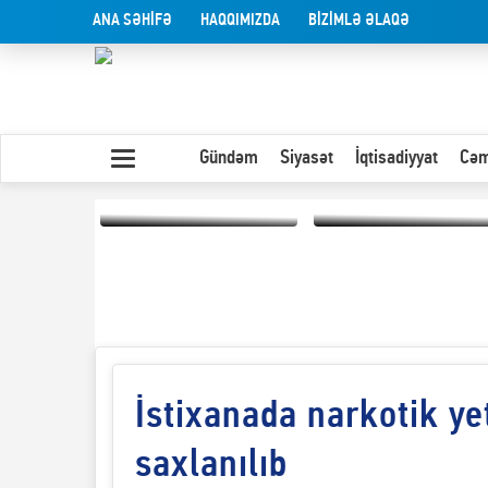
ANA SƏHİFƏ
HAQQIMIZDA
BİZİMLƏ ƏLAQƏ
Gündəm
Siyasət
İqtisadiyyat
Cəm
Yaxın Şərqdəki
müharibənin qısa
Olduğu kimi görünən
təhlili
insan
İstixanada narkotik ye
saxlanılıb