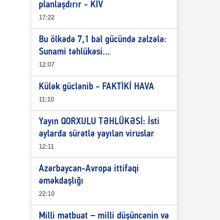
planlaşdırır - KİV
17:22
Bu ölkədə 7,1 bal gücündə zəlzələ:
Sunami təhlükəsi...
12:07
Külək güclənib - FAKTİKİ HAVA
11:10
Yayın QORXULU TƏHLÜKƏSİ: İsti
aylarda sürətlə yayılan viruslar
12:11
Azərbaycan-Avropa ittifaqi
əməkdaşlığı
22:10
Milli mətbuat – milli düşüncənin və