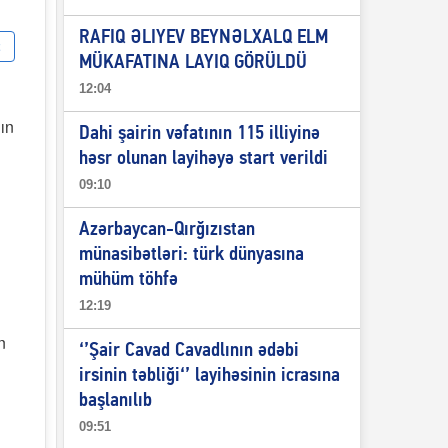
RAFIQ ƏLIYEV BEYNƏLXALQ ELM
MÜKAFATINA LAYIQ GÖRÜLDÜ
12:04
ın
Dahi şairin vəfatının 115 illiyinə
həsr olunan layihəyə start verildi
09:10
Azərbaycan-Qırğızıstan
münasibətləri: türk dünyasına
mühüm töhfə
12:19
n
‘’Şair Cavad Cavadlının ədəbi
irsinin təbliği‘’ layihəsinin icrasına
başlanılıb
09:51