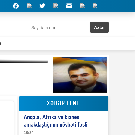
Axtar
a
Qeyri-səlis məntiq və
il-nitq” elmimizə
ələr verdi?
XƏBƏR LENTİ
Elşad Abdullayevin
erməniləri
maliyyələşdirən oğlu
Anqola, Afrika və biznes
niyə Azərbaycana
ekstradisiya olunmur?
əməkdaşlığının növbəti fəsli
16:24