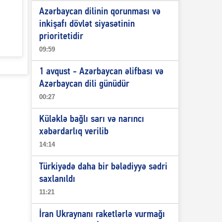
Azərbaycan dilinin qorunması və
inkişafı dövlət siyasətinin
prioritetidir
09:59
1 avqust - Azərbaycan əlifbası və
Azərbaycan dili günüdür
00:27
Küləklə bağlı sarı və narıncı
xəbərdarlıq verilib
14:14
Türkiyədə daha bir bələdiyyə sədri
saxlanıldı
11:21
İran Ukraynanı raketlərlə vurmağı