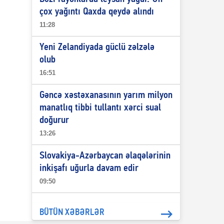
çox yağıntı Qaxda qeydə alındı
11:28
Yeni Zelandiyada güclü zəlzələ
olub
16:51
Gəncə xəstəxanasının yarım milyon
manatlıq tibbi tullantı xərci sual
doğurur
13:26
Slovakiya-Azərbaycan əlaqələrinin
inkişafı uğurla davam edir
09:50
BÜTÜN XƏBƏRLƏR