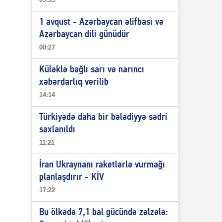
1 avqust - Azərbaycan əlifbası və
Azərbaycan dili günüdür
00:27
Küləklə bağlı sarı və narıncı
xəbərdarlıq verilib
14:14
Türkiyədə daha bir bələdiyyə sədri
saxlanıldı
11:21
İran Ukraynanı raketlərlə vurmağı
planlaşdırır - KİV
17:22
Bu ölkədə 7,1 bal gücündə zəlzələ: