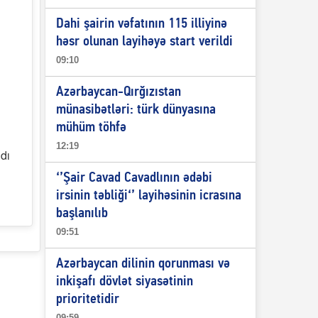
Dahi şairin vəfatının 115 illiyinə
həsr olunan layihəyə start verildi
09:10
Azərbaycan-Qırğızıstan
münasibətləri: türk dünyasına
mühüm töhfə
12:19
dı
‘’Şair Cavad Cavadlının ədəbi
irsinin təbliği‘’ layihəsinin icrasına
başlanılıb
09:51
Azərbaycan dilinin qorunması və
inkişafı dövlət siyasətinin
prioritetidir
09:59