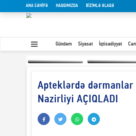
ANA SƏHİFƏ
HAQQIMIZDA
BİZİMLƏ ƏLAQƏ
Gündəm
Siyasət
İqtisadiyyat
Cəm
Apteklərdə dərmanlar 
Yaxın Şərqdəki
müharibənin qısa
Olduğu kimi görünən
təhlili
insan
Nazirliyi AÇIQLADI