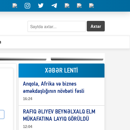
Axtar
a
XƏBƏR LENTİ
Elşad Abdullayevin
erməniləri
Qeyri-səlis məntiq və
maliyyələşdirən oğlu
Anqola, Afrika və biznes
il-nitq” elmimizə
niyə Azərbaycana
ələr verdi?
ekstradisiya olunmur?
əməkdaşlığının növbəti fəsli
16:24
RAFIQ ƏLIYEV BEYNƏLXALQ ELM
MÜKAFATINA LAYIQ GÖRÜLDÜ
12:04