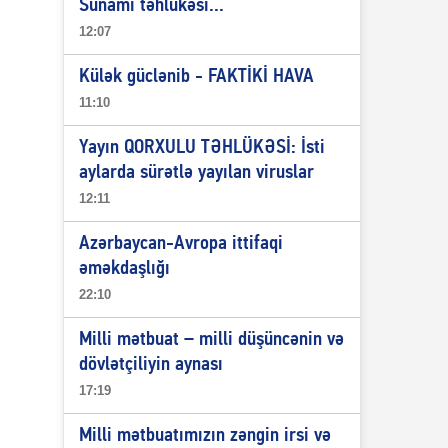
Sunami təhlükəsi...
12:07
Külək güclənib - FAKTİKİ HAVA
11:10
Yayın QORXULU TƏHLÜKƏSİ: İsti
aylarda sürətlə yayılan viruslar
12:11
Azərbaycan-Avropa ittifaqi
əməkdaşlığı
22:10
Milli mətbuat – milli düşüncənin və
dövlətçiliyin aynası
17:19
Milli mətbuatımızın zəngin irsi və