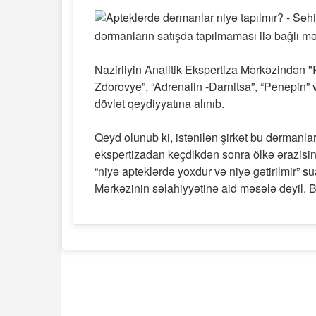
dərmanların satışda tapılmaması ilə bağlı mə
Nazirliyin Analitik Ekspertiza Mərkəzindən "R
Zdorovye”, “Adrenalin -Darnitsa”, “Penepin” v
dövlət qeydiyyatına alınıb.
Qeyd olunub ki, istənilən şirkət bu dərmanlar
ekspertizadan keçdikdən sonra ölkə ərazisind
“niyə apteklərdə yoxdur və niyə gətirilmir” s
Mərkəzinin səlahiyyətinə aid məsələ deyil. Bel