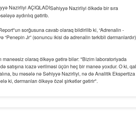
Səhiyyə Nazirliyi ölkədə bir sıra
sələyə aydınlıq gətirib.
eport"un sorğusuna cavab olaraq bildirilib ki, “Adrenalin -
ə “Penepin Jr” (sonuncu ikisi də adrenalin tərkibli dərmanlardır)
ı maneəsiz olaraq ölkəyə gətirə bilər: "Bizim laboratoriyada
ə satışına icazə verilməsi üçün heç bir maneə yoxdur. O ki, qal
ualına, bu məsələ nə Səhiyyə Nazirliyi, nə də Analitik Ekspertiza
ə ki, dərmanları ölkəyə özəl şirkətlər gətirir".