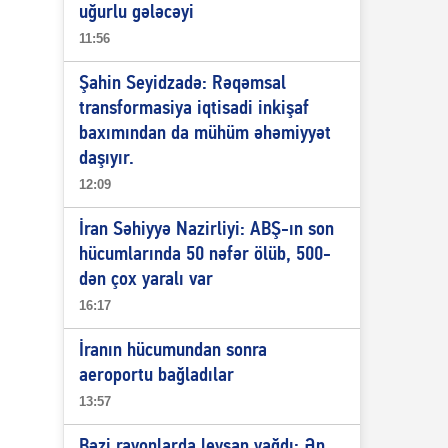
uğurlu gələcəyi
11:56
Şahin Seyidzadə: Rəqəmsal
transformasiya iqtisadi inkişaf
baxımından da mühüm əhəmiyyət
daşıyır.
12:09
İran Səhiyyə Nazirliyi: ABŞ-ın son
hücumlarında 50 nəfər ölüb, 500-
dən çox yaralı var
16:17
İranın hücumundan sonra
aeroportu bağladılar
13:57
Bəzi rayonlarda leysan yağdı: Ən