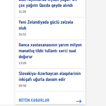
çox yağıntı Qaxda qeydə alındı
11:28
Yeni Zelandiyada güclü zəlzələ
olub
16:51
Gəncə xəstəxanasının yarım milyon
manatlıq tibbi tullantı xərci sual
doğurur
13:26
Slovakiya-Azərbaycan əlaqələrinin
inkişafı uğurla davam edir
09:50
BÜTÜN XƏBƏRLƏR