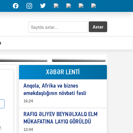
Axtar
a
XƏBƏR LENTİ
Elşad Abdullayevin
erməniləri
Qeyri-səlis məntiq və
maliyyələşdirən oğlu
Anqola, Afrika və biznes
il-nitq” elmimizə
niyə Azərbaycana
ələr verdi?
ekstradisiya olunmur?
əməkdaşlığının növbəti fəsli
16:24
RAFIQ ƏLIYEV BEYNƏLXALQ ELM
MÜKAFATINA LAYIQ GÖRÜLDÜ
.
12:04