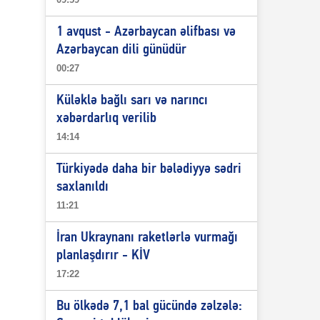
1 avqust - Azərbaycan əlifbası və
Azərbaycan dili günüdür
00:27
Küləklə bağlı sarı və narıncı
xəbərdarlıq verilib
14:14
Türkiyədə daha bir bələdiyyə sədri
saxlanıldı
11:21
İran Ukraynanı raketlərlə vurmağı
planlaşdırır - KİV
17:22
Bu ölkədə 7,1 bal gücündə zəlzələ: