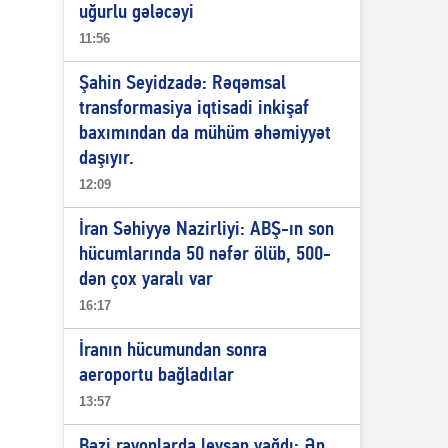
uğurlu gələcəyi
11:56
Şahin Seyidzadə: Rəqəmsal
transformasiya iqtisadi inkişaf
baxımından da mühüm əhəmiyyət
daşıyır.
12:09
İran Səhiyyə Nazirliyi: ABŞ-ın son
hücumlarında 50 nəfər ölüb, 500-
dən çox yaralı var
16:17
İranın hücumundan sonra
aeroportu bağladılar
13:57
Bəzi rayonlarda leysan yağdı: Ən