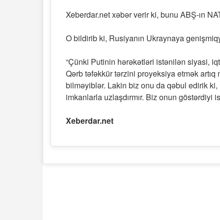
Xeberdar.net xəbər verir ki, bunu ABŞ-ın NAT
O bildirib ki, Rusiyanın Ukraynaya genişmiqy
“Çünki Putinin hərəkətləri istənilən siyasi, i
Qərb təfəkkür tərzini proyeksiya etmək artıq 
bilməyiblər. Lakin biz onu da qəbul edirik ki,
imkanlarla uzlaşdırmır. Biz onun göstərdiyi is
Xeberdar.net