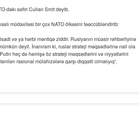
O-dakı səfiri Culian Smit deyib.
aslı müdaxiləsi bir çox NATO ölkəsini təəccübləndirib:
qtisadi və ya hərbi məntiqə ziddir. Rusiyanın müasir rəhbərliyinə
mümkün deyil. İnanıram ki, ruslar strateji məqsədlərinə nail ola
 Putin heç də həmişə öz strateji məqsədlərini və niyyətlərini
tənilən rasional mülahizələrə qarşı diqqətli olmalıyıq”.