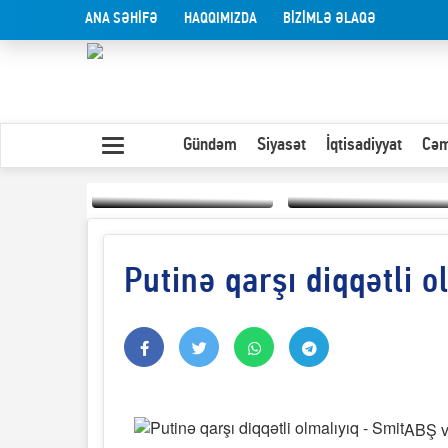
ANA SƏHİFƏ
HAQQIMIZDA
BİZİMLƏ ƏLAQƏ
Gündəm
Siyasət
İqtisadiyyat
Cəm
Putinə qarşı diqqətli o
Yaxın Şərqdəki
müharibənin qısa
Olduğu kimi görünən
təhlili
insan
ABŞ və