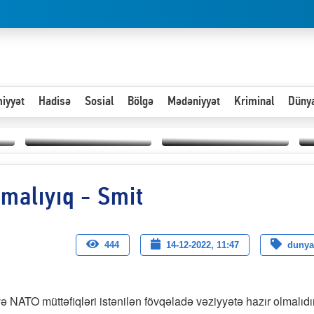
iyyət
Hadisə
Sosial
Bölgə
Mədəniyyət
Kriminal
Düny
Hər an ən çətin savaşa
lmalıyıq - Smit
Paytaxta giriş vizası —
hazır olmalıyıq-
“
"Xoş gəldin, cibində
ZƏLİMXAN
d
pul varsa.”
MƏMMƏDLİ YAZIR
n
444
14-12-2022, 11:47
dunya
 NATO müttəfiqləri istənilən fövqəladə vəziyyətə hazır olmalıdır