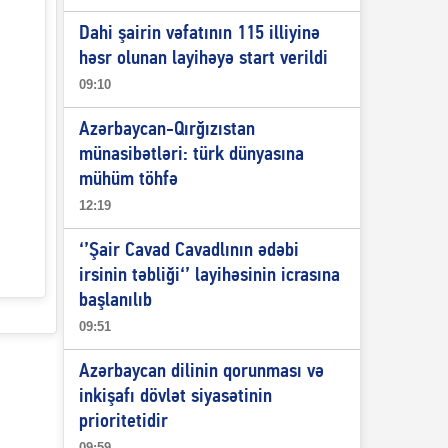
Dahi şairin vəfatının 115 illiyinə
həsr olunan layihəyə start verildi
09:10
Azərbaycan-Qırğızıstan
münasibətləri: türk dünyasına
mühüm töhfə
12:19
‘’Şair Cavad Cavadlının ədəbi
irsinin təbliği‘’ layihəsinin icrasına
başlanılıb
09:51
Azərbaycan dilinin qorunması və
inkişafı dövlət siyasətinin
prioritetidir
09:59