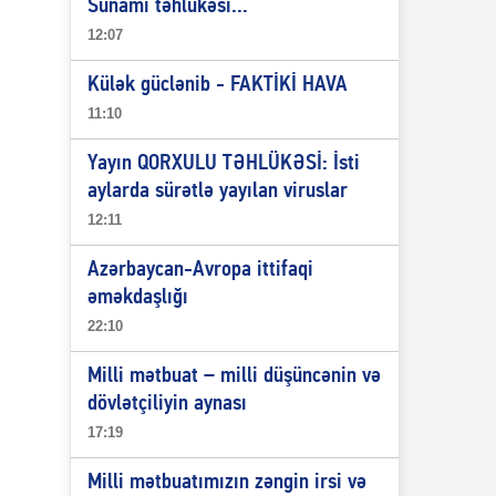
Sunami təhlükəsi...
12:07
Külək güclənib - FAKTİKİ HAVA
11:10
Yayın QORXULU TƏHLÜKƏSİ: İsti
aylarda sürətlə yayılan viruslar
12:11
Azərbaycan-Avropa ittifaqi
əməkdaşlığı
22:10
Milli mətbuat – milli düşüncənin və
dövlətçiliyin aynası
17:19
Milli mətbuatımızın zəngin irsi və