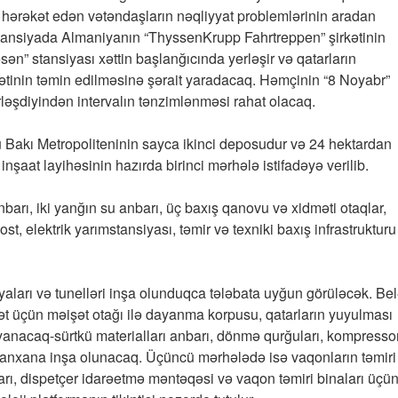
 hərəkət edən vətəndaşların nəqliyyat problemlərinin aradan
tansiyada Almaniyanın “ThyssenKrupp Fahrtreppen” şirkətinin
cəsən” stansiyası xəttin başlanğıcında yerləşir və qatarların
kətinin təmin edilməsinə şərait yaradacaq. Həmçinin “8 Noyabr”
əşdiyindən intervalın tənzimlənməsi rahat olacaq.
u Bakı Metropoliteninin sayca ikinci deposudur və 24 hektardan
nşaat layihəsinin hazırda birinci mərhələ istifadəyə verilib.
barı, iki yanğın su anbarı, üç baxış qanovu və xidməti otaqlar,
st, elektrik yarımstansiyası, təmir və texniki baxış infrastrukturu
iyaları və tunelləri inşa olunduqca tələbata uyğun görüləcək. Be
mət üçün məişət otağı ilə dayanma korpusu, qatarların yuyulması
 yanacaq-sürtkü materialları anbarı, dönmə qurğuları, kompresso
zanxana inşa olunacaq. Üçüncü mərhələdə isə vaqonların təmiri
ları, dispetçer idarəetmə məntəqəsi və vaqon təmiri binaları üçü