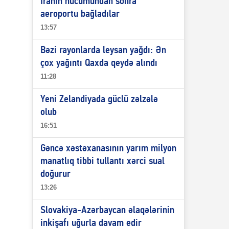
İranın hücumundan sonra
aeroportu bağladılar
13:57
Bəzi rayonlarda leysan yağdı: Ən
çox yağıntı Qaxda qeydə alındı
11:28
Yeni Zelandiyada güclü zəlzələ
olub
16:51
Gəncə xəstəxanasının yarım milyon
manatlıq tibbi tullantı xərci sual
doğurur
13:26
Slovakiya-Azərbaycan əlaqələrinin
inkişafı uğurla davam edir