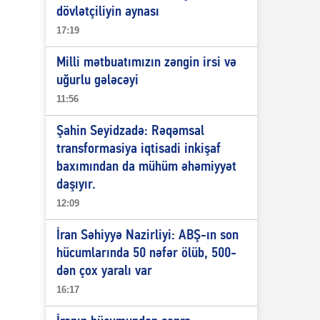
dövlətçiliyin aynası
17:19
Milli mətbuatımızın zəngin irsi və
uğurlu gələcəyi
11:56
Şahin Seyidzadə: Rəqəmsal
transformasiya iqtisadi inkişaf
baxımından da mühüm əhəmiyyət
daşıyır.
12:09
İran Səhiyyə Nazirliyi: ABŞ-ın son
hücumlarında 50 nəfər ölüb, 500-
dən çox yaralı var
16:17