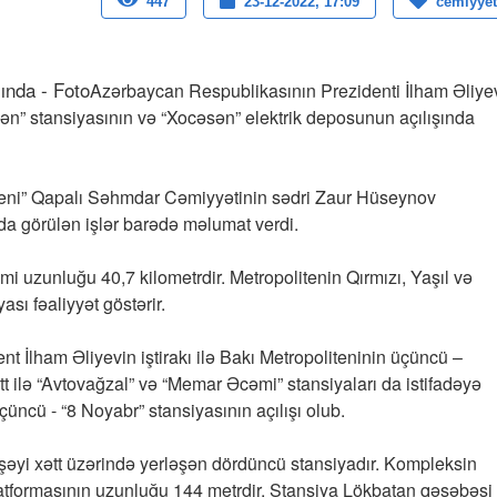
447
23-12-2022, 17:09
cemiyyet
Azərbaycan Respublikasının Prezidenti İlham Əliye
ən” stansiyasının və “Xocəsən” elektrik deposunun açılışında
liteni” Qapalı Səhmdar Cəmiyyətinin sədri Zaur Hüseynov
a görülən işlər barədə məlumat verdi.
mumi uzunluğu 40,7 kilometrdir. Metropolitenin Qırmızı, Yaşıl və
sı fəaliyyət göstərir.
ent İlham Əliyevin iştirakı ilə Bakı Metropoliteninin üçüncü –
tt ilə “Avtovağzal” və “Memar Əcəmi” stansiyaları da istifadəyə
üçüncü - “8 Noyabr” stansiyasının açılışı olub.
əyi xətt üzərində yerləşən dördüncü stansiyadır. Kompleksin
atformasının uzunluğu 144 metrdir. Stansiya Lökbatan qəsəbəsi