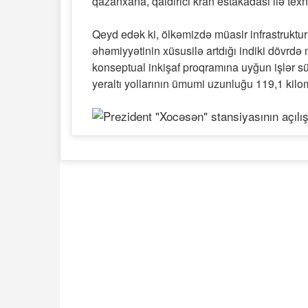
qazanxana, qaldırıcı kran estakadası ilə texno
Qeyd edək ki, ölkəmizdə müasir infrastruktu
əhəmiyyətinin xüsusilə artdığı indiki dövrdə 
konseptual inkişaf proqramına uyğun işlər sü
yeraltı yollarının ümumi uzunluğu 119,1 kilom