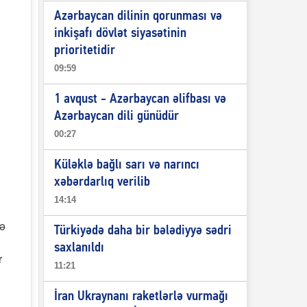
Azərbaycan dilinin qorunması və
inkişafı dövlət siyasətinin
prioritetidir
09:59
1 avqust - Azərbaycan əlifbası və
Azərbaycan dili günüdür
00:27
Küləklə bağlı sarı və narıncı
xəbərdarlıq verilib
14:14
lə
Türkiyədə daha bir bələdiyyə sədri
saxlanıldı
r
11:21
n
İran Ukraynanı raketlərlə vurmağı