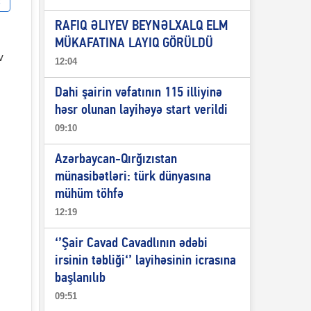
RAFIQ ƏLIYEV BEYNƏLXALQ ELM
MÜKAFATINA LAYIQ GÖRÜLDÜ
v
12:04
Dahi şairin vəfatının 115 illiyinə
həsr olunan layihəyə start verildi
09:10
Azərbaycan-Qırğızıstan
münasibətləri: türk dünyasına
mühüm töhfə
12:19
‘’Şair Cavad Cavadlının ədəbi
irsinin təbliği‘’ layihəsinin icrasına
başlanılıb
09:51