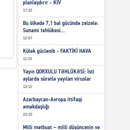
planlaşdırır - KİV
17:22
Bu ölkədə 7,1 bal gücündə zəlzələ:
Sunami təhlükəsi...
12:07
Külək güclənib - FAKTİKİ HAVA
11:10
Yayın QORXULU TƏHLÜKƏSİ: İsti
aylarda sürətlə yayılan viruslar
12:11
Azərbaycan-Avropa ittifaqi
əməkdaşlığı
22:10
Milli mətbuat – milli düşüncənin və