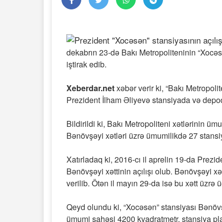
dekabrın 23-də Bakı Metropoliteninin “Xocəs
iştirak edib.
Xeberdar.net
xəbər verir ki, “Bakı Metropo
Prezident İlham Əliyevə stansiyada və depod
Bildirildi ki, Bakı Metropoliteni xətlərinin ü
Bənövşəyi xətləri üzrə ümumilikdə 27 stansiya
Xatırladaq ki, 2016-cı il aprelin 19-da Prezid
Bənövşəyi xəttinin açılışı olub. Bənövşəyi xə
verilib. Ötən il mayın 29-da isə bu xətt üzrə 
Qeyd olundu ki, “Xocəsən” stansiyası Bənövş
ümumi sahəsi 4200 kvadratmetr, stansiya pl