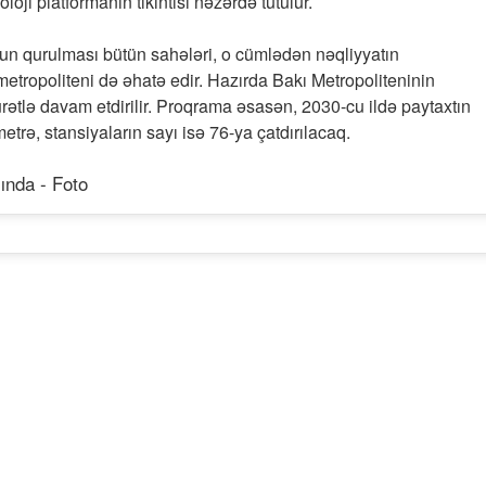
loji platformanın tikintisi nəzərdə tutulur.
run qurulması bütün sahələri, o cümlədən nəqliyyatın
metropoliteni də əhatə edir. Hazırda Bakı Metropoliteninin
rətlə davam etdirilir. Proqrama əsasən, 2030-cu ildə paytaxtın
etrə, stansiyaların sayı isə 76-ya çatdırılacaq.