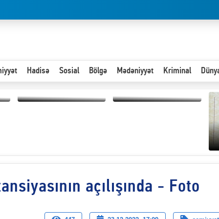
iyyət
Hadisə
Sosial
Bölgə
Mədəniyyət
Kriminal
Düny
Hər an ən çətin savaşa
Paytaxta giriş vizası —
hazır olmalıyıq-
"Xoş gəldin, cibində
ZƏLİMXAN
pul varsa.”
MƏMMƏDLİ YAZIR
ansiyasının açılışında - Foto
“
d
n