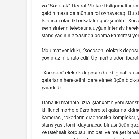
və “Sədərək” Ticarət Mərkəzi istiqamətindən
qaldırılmasında mühüm rol oynayacaq. Bu s
istehsalı olan iki eskalator quraşdırılıb. “Xo
sərnişinlərin tələbatına uyğun intensiv hərə
stansiyasının arxasında dönmə kamerası yerl
Məlumat verildi ki, “Xocəsən” elektrik depos
çox ərazini əhatə edir. Üç mərhələdən ibarət i
“Xocəsən” elektrik deposunda iki içməli su an
qatarların hərəkətini idarə etmək üçün blok-po
yaradılıb.
Daha iki mərhələ üzrə işlər xəttin yeni stans
ki, ikinci mərhələ üzrə hərəkət qatarına xid
kamerası, təkərlərin diaqnostika kompleksi,
stansiyası, təmir-dayanacaq binası üçün qa
və istehsalı korpusu, inzibati və məişət bina