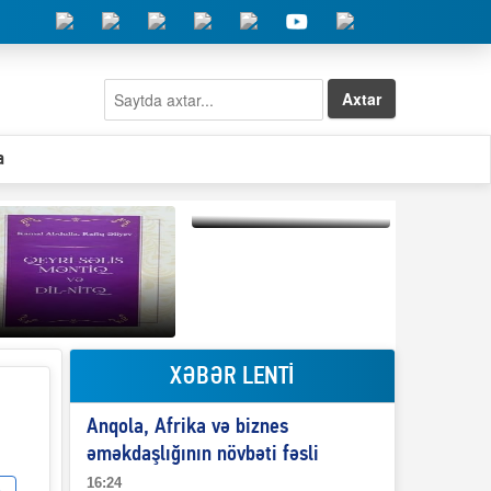
Axtar
a
Elşad Abdullayevin
erməniləri
maliyyələşdirən oğlu
niyə Azərbaycana
ekstradisiya olunmur?
XƏBƏR LENTİ
Qeyri-səlis məntiq və
Anqola, Afrika və biznes
il-nitq” elmimizə
ələr verdi?
əməkdaşlığının növbəti fəsli
16:24