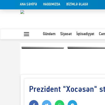
ANA SƏHİFƏ
HAQQIMIZDA
BİZİMLƏ ƏLAQƏ
Gündəm
Siyasət
İqtisadiyyat
Cəm
Yaxın Şərqdəki
müharibənin qısa
Olduğu kimi görünən
təhlili
insan
Prezident "Xocəsən" st