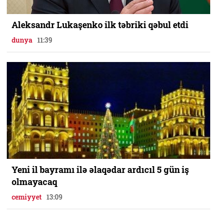
Aleksandr Lukaşenko ilk təbriki qəbul etdi
dunya
11:39
Yeni il bayramı ilə əlaqədar ardıcıl 5 gün iş
olmayacaq
cemiyyet
13:09