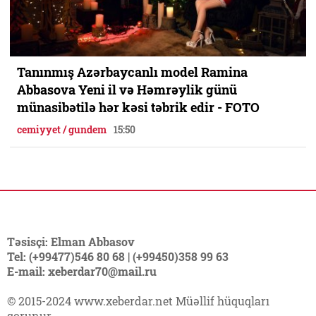
Tanınmış Azərbaycanlı model Ramina
Abbasova Yeni il və Həmrəylik günü
münasibətilə hər kəsi təbrik edir - FOTO
cemiyyet / gundem
15:50
Təsisçi: Elman Abbasov
Tel: (+99477)546 80 68 | (+99450)358 99 63
E-mail: xeberdar70@mail.ru
© 2015-2024 www.xeberdar.net Müəllif hüquqları
qorunur.