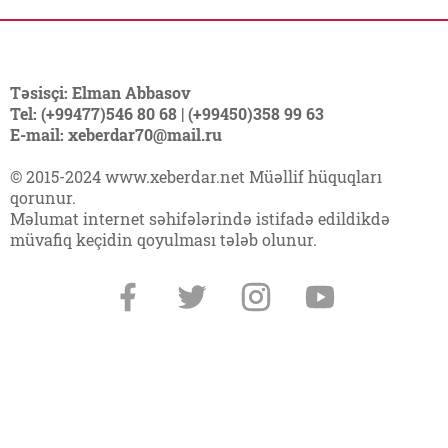
Təsisçi: Elman Abbasov
Tel: (+99477)546 80 68 | (+99450)358 99 63
E-mail: xeberdar70@mail.ru
© 2015-2024 www.xeberdar.net Müəllif hüquqları
qorunur.
Məlumat internet səhifələrində istifadə edildikdə
müvafiq keçidin qoyulması tələb olunur.