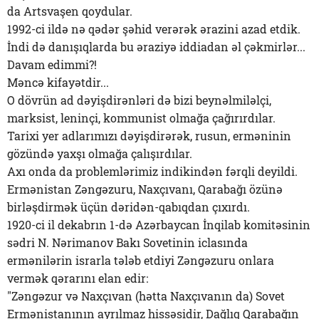
da Artsvaşen qoydular.
1992-ci ildə nə qədər şəhid verərək ərazini azad etdik.
İndi də danışıqlarda bu əraziyə iddiadan əl çəkmirlər...
Davam edimmi?!
Məncə kifayətdir...
O dövrün ad dəyişdirənləri də bizi beynəlmiləlçi,
marksist, leninçi, kommunist olmağa çağırırdılar.
Tarixi yer adlarımızı dəyişdirərək, rusun, erməninin
gözündə yaxşı olmağa çalışırdılar.
Axı onda da problemlərimiz indikindən fərqli deyildi.
Ermənistan Zəngəzuru, Naxçıvanı, Qarabağı özünə
birləşdirmək üçün dəridən-qabıqdan çıxırdı.
1920-ci il dekabrın 1-də Azərbaycan İnqilab komitəsinin
sədri N. Nərimanov Bakı Sovetinin iclasında
ermənilərin israrla tələb etdiyi Zəngəzuru onlara
vermək qərarını elan edir:
"Zəngəzur və Naxçıvan (hətta Naxçıvanın da) Sovet
Ermənistanının ayrılmaz hissəsidir, Dağlıq Qarabağın