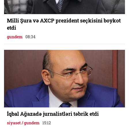
Milli Şura və AXCP prezident seçkisini boykot
etdi
gundem
08:34
İqbal Ağazadə jurnalistləri təbrik etdi
siyaset / gundem
15:12