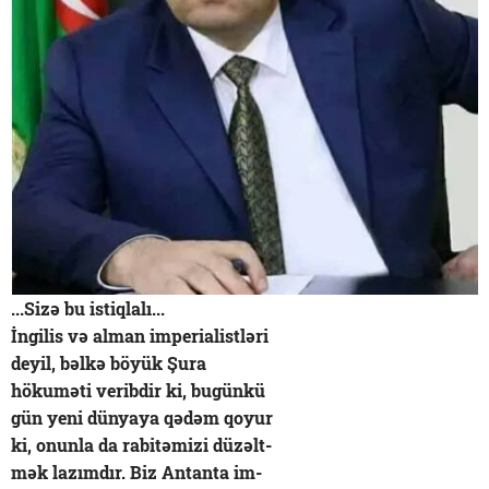
...Sizə bu istiqlalı...
İngilis və alman imperialistləri
deyil, bəlkə böyük Şura
hökuməti veribdir ki, bugünkü
gün yeni dünyaya qədəm qoyur
ki, onunla da rabitəmizi düzəlt-
mək lazımdır. Biz Antanta im-