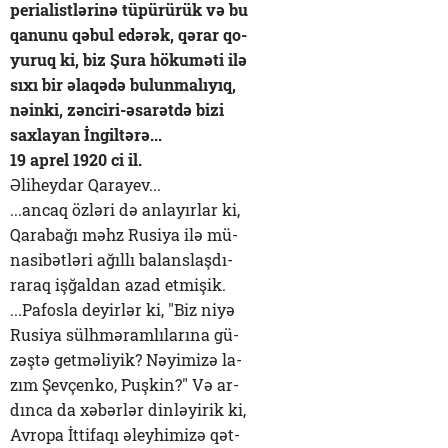
perialistlərinə tüpürürük və bu
qanunu qəbul edərək, qərar qo-
yuruq ki, biz Şura hökuməti ilə
sıxı bir əlaqədə bulunmalıyıq,
nəinki, zənciri-əsarətdə bizi
saxlayan İngiltərə...
19 aprel 1920 ci il.
Əliheydar Qarayev...
...ancaq özləri də anlayırlar ki,
Qarabağı məhz Rusiya ilə mü-
nasibətləri ağıllı balanslaşdı-
raraq işğaldan azad etmişik.
...Pafosla deyirlər ki, "Biz niyə
Rusiya sülhməramlılarına gü-
zəştə getməliyik? Nəyimizə la-
zım Şevçenko, Puşkin?" Və ar-
dınca da xəbərlər dinləyirik ki,
Avropa İttifaqı əleyhimizə qət-