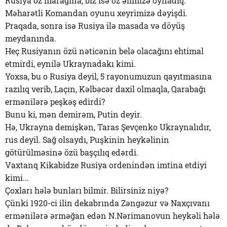
Rusiya öz marağına, biz isə öz əlimizə oynadıq.
Məharətli Komandan oyunu xeyrimizə dəyişdi.
Praqada, sonra isə Rusiya ilə masada və döyüş
meydanında.
Heç Rusiyanın özü nəticənin belə olacağını ehtimal
etmirdi, eynilə Ukraynadakı kimi.
Yoxsa, bu o Rusiya deyil, 5 rayonumuzun qayıtmasına
razılıq verib, Laçın, Kəlbəcər daxil olmaqla, Qarabağı
ermənilərə peşkəş edirdi?
Bunu ki, mən demirəm, Putin deyir.
Hə, Ukrayna demişkən, Taras Şevçenko Ukraynalıdır,
rus deyil. Sağ olsaydı, Puşkinin heykəlinin
götürülməsinə özü başçılıq edərdi.
Vaxtanq Kikabidze Rusiya ordenindən imtina etdiyi
kimi...
Çoxları hələ bunları bilmir. Bilirsiniz niyə?
Çünki 1920-ci ilin dekabrında Zəngəzur və Naxçıvanı
ermənilərə ərməğan edən N.Nərimanovun heykəli hələ