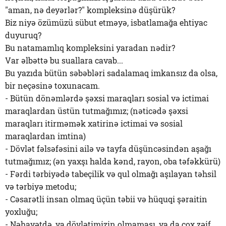
"aman, nə deyərlər?" kompleksinə düşürük?
Biz niyə özümüzü sübut etməyə, isbatlamağa ehtiyac
duyuruq?
Bu natamamlıq kompleksini yaradan nədir?
Var əlbəttə bu suallara cavab...
Bu yazıda bütün səbəbləri sadalamaq imkansız da olsa,
bir neçəsinə toxunacam.
- Bütün dönəmlərdə şəxsi maraqları sosial və ictimai
maraqlardan üstün tutmağımız; (nəticədə şəxsi
maraqları itirməmək xatirinə ictimai və sosial
maraqlardan imtina)
- Dövlət fəlsəfəsini ailə və tayfa düşüncəsindən aşağı
tutmağımız; (ən yaxşı halda kənd, rayon, oba təfəkkürü)
- Fərdi tərbiyədə tabeçilik və qul olmağı aşılayan təhsil
və tərbiyə metodu;
- Cəsarətli insan olmaq üçün təbii və hüquqi şəraitin
yoxluğu;
- Nəhayətdə, ya dövlətimizin olmaması, ya da çox zəif