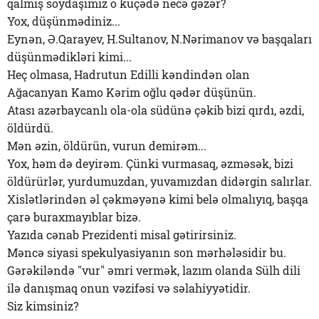
qalmış soydaşımız o küçədə necə gəzər?
Yox, düşünmədiniz...
Eynən, Ə.Qarayev, H.Sultanov, N.Nərimanov və başqaları
düşünmədikləri kimi...
Heç olmasa, Hadrutun Edilli kəndindən olan
Ağacanyan Kamo Kərim oğlu qədər düşünün.
Atası azərbaycanlı ola-ola südünə çəkib bizi qırdı, əzdi,
öldürdü.
Mən əzin, öldürün, vurun demirəm...
Yox, həm də deyirəm. Çünki vurmasaq, əzməsək, bizi
öldürürlər, yurdumuzdan, yuvamızdan didərgin salırlar.
Xislətlərindən əl çəkməyənə kimi belə olmalıyıq, başqa
çarə buraxmayıblar bizə.
Yazıda cənab Prezidenti misal gətirirsiniz.
Məncə siyasi spekulyasiyanın son mərhələsidir bu.
Gərəkiləndə "vur" əmri vermək, lazım olanda Sülh dili
ilə danışmaq onun vəzifəsi və səlahiyyətidir.
Siz kimsiniz?