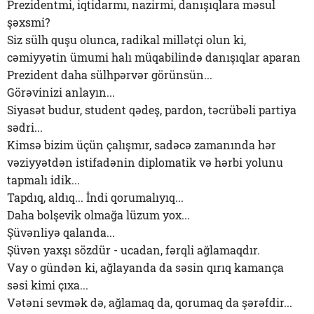
Prezidentmi, iqtidarmı, nazirmi, danışıqlara məsul
şəxsmi?
Siz sülh quşu olunca, radikal millətçi olun ki,
cəmiyyətin ümumi halı müqabilində danışıqlar aparan
Prezident daha sülhpərvər görünsün...
Görəvinizi anlayın...
Siyasət budur, student qədeş, pardon, təcrübəli partiya
sədri...
Kimsə bizim üçün çalışmır, sadəcə zamanında hər
vəziyyətdən istifadənin diplomatik və hərbi yolunu
tapmalı idik...
Tapdıq, aldıq... İndi qorumalıyıq...
Daha bolşevik olmağa lüzum yox...
Şüvənliyə qalanda...
Şüvən yaxşı sözdür - ucadan, fərqli ağlamaqdır.
Vay o gündən ki, ağlayanda da səsin qırıq kamança
səsi kimi çıxa...
Vətəni sevmək də, ağlamaq da, qorumaq da şərəfdir...