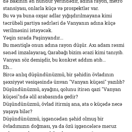
də Bakının ən hündür yerindədir, adına rayon, metro
stansiyası, onlarla küçə və prospektlər var.
Bu və ya buna oxşar adlar yığışdırılmayana kimi
təcrübəli partiya sədrləri də Vanyanın adına küçə
verilməsini istəyəcək.
Yəqin sırada Paşinyandır...
Bu məntiqlə onun adına rayon düşür. Axı adam rəsmi
sənəd imzalayaraq, Qarabağı bizim ərazi kimi tanıyıb.
Vanyan söz demişdir, bu konkret addım atıb...
Eh...
Bircə anlıq düşündünüzmü, bir şəhidin övladının
şəxsiyyət vəsiqəsində ünvan "Vanyan küçəsi" yazılıb?
Düşündünüzmü, ayağını, qolunu itirən qazi "Vanyan
küçəsi"ndə əlil arabasında gedir?
Düşündünüzmü, övlad itirmiş ana, ata o küçədə necə
yaşaya bilər?
Düşündünüzmü, işgəncədən şəhid olmuş bir
övladımızın doğması, ya da özü işgəncələrə məruz