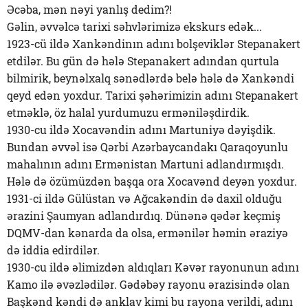
Əcəba, mən nəyi yanlış dedim?!
Gəlin, əvvəlcə tarixi səhvlərimizə ekskurs edək...
1923-cü ildə Xankəndinın adını bolşeviklər Stepanakert
etdilər. Bu gün də hələ Stepanakert adından qurtula
bilmirik, beynəlxalq sənədlərdə belə hələ də Xankəndi
qeyd edən yoxdur. Tarixi şəhərimizin adını Stepanakert
etməklə, öz halal yurdumuzu erməniləşdirdik.
1930-cu ildə Xocavəndin adını Martuniyə dəyişdik.
Bundan əvvəl isə Qərbi Azərbaycandakı Qaraqoyunlu
mahalının adını Ermənistan Martuni adlandırmışdı.
Hələ də özümüzdən başqa ora Xocavənd deyən yoxdur.
1931-ci ildə Gülüstan və Ağcakəndin də daxil olduğu
ərazini Şaumyan adlandırdıq. Dünənə qədər keçmiş
DQMV-dan kənarda da olsa, ermənilər həmin əraziyə
də iddia edirdilər.
1930-cu ildə əlimizdən aldıqları Kəvər rayonunun adını
Kamo ilə əvəzlədilər. Gədəbəy rayonu ərazisində olan
Başkənd kəndi də anklav kimi bu rayona verildi, adını