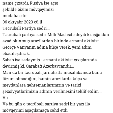
namə çıxardı, Rusiya isə açıq
şəkildə bizim mövqeyimizi
müdafiə edir...
06 oktyabr 2023 cü il
Təcrübəli Partiya sədri...
Təcrübəli partiya sədri Milli Məclisdə deyib ki, işğaldan
azad olunmuş ərazilərdən birində erməni aktivist
George Vanyanın adına küçə verək, yəni adını
əbədiləşdirək.
Səbəb isə sadəymiş - erməni aktivist çıxışlarında
deyirmiş ki, Qarabağ Azərbaycandır...
Mən də bir təcrübəli jurnalistlə müsahibəmdə buna
lüzum olmadığını, həmin ərazilərdə küçə və
meydanlara qəhrəmanlarımızın və tarixi
şəxsiyyətlərimizin adının verilməsini təklif etdim...
Və...
Və bu gün o təcrübəli partiya sədri bir yazı ilə
mövqeyimi aşağılamağa cəhd etdi.