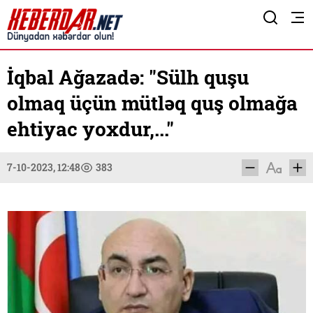
İqbal Ağazadə: "Sülh quşu
olmaq üçün mütləq quş olmağa
ehtiyac yoxdur,..."
7-10-2023, 12:48
383