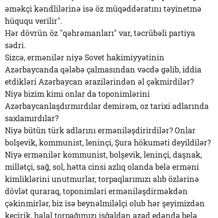
əməkçi kəndlilərinə isə öz müqəddəratını təyinetmə
hüququ verilir".
Hər dövrün öz "qəhrəmanları" var, təcrübəli partiya
sədri.
Sizcə, ermənilər niyə Sovet hakimiyyətinin
Azərbaycanda qələbə çalmasından vəcdə gəlib, iddia
etdikləri Azərbaycan ərazilərindən əl çəkmirdilər?
Niyə bizim kimi onlar da toponimlərini
Azərbaycanlaşdırmırdılar demirəm, oz tarixi adlarında
saxlamırdılar?
Niyə bütün türk adlarını erməniləşdirirdilər? Onlar
bolşevik, kommunist, leninçi, Şura hökuməti deyildilər?
Niyə ermənilər kommunist, bolşevik, leninçi, daşnak,
millətçi, sağ, sol, hətta cinsi azlıq olanda belə erməni
kimliklərini unutmurlar, torpaqlarımızı alıb özlərinə
dövlət quraraq, toponimləri erməniləşdirməkdən
çəkinmirlər, biz isə beynəlmiləlçi olub hər şeyimizdən
keçirik, halal torpağımızı işğaldan azad edəndə belə