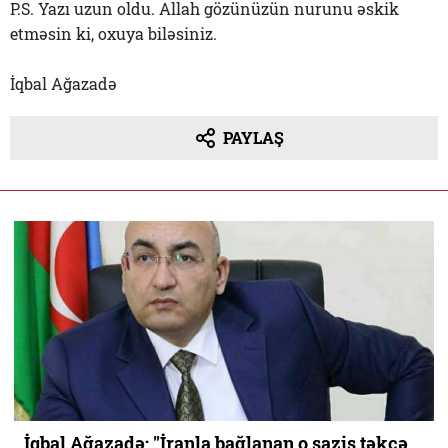
P.S. Yazı uzun oldu. Allah gözünüzün nurunu əskik
etməsin ki, oxuya biləsiniz.
İqbal Ağazadə
PAYLAŞ
İqbal Ağazadə; "İranla bağlanan o saziş təkcə