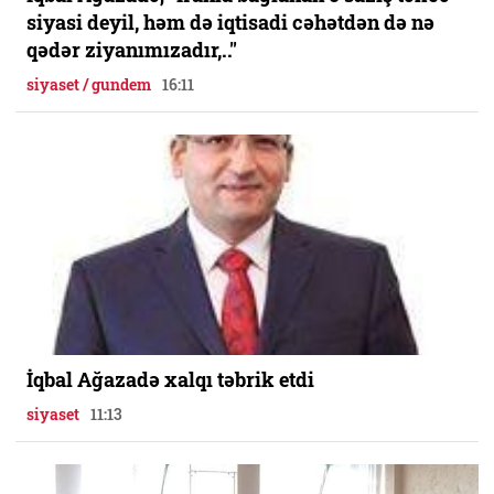
siyasi deyil, həm də iqtisadi cəhətdən də nə
qədər ziyanımızadır,.."
siyaset / gundem
16:11
İqbal Ağazadə xalqı təbrik etdi
siyaset
11:13