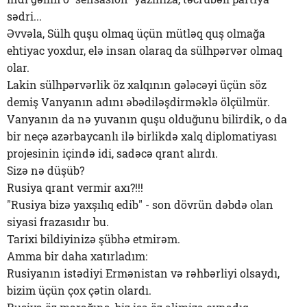
sədri...
Əvvəla, Sülh quşu olmaq üçün mütləq quş olmağa
ehtiyac yoxdur, elə insan olaraq da sülhpərvər olmaq
olar.
Lakin sülhpərvərlik öz xalqının gələcəyi üçün söz
demiş Vanyanın adını əbədiləşdirməklə ölçülmür.
Vanyanın da nə yuvanın quşu olduğunu bilirdik, o da
bir neçə azərbaycanlı ilə birlikdə xalq diplomatiyası
projesinin içində idi, sadəcə qrant alırdı.
Sizə nə düşüb?
Rusiya qrant vermir axı?!!!
"Rusiya bizə yaxşılıq edib" - son dövrün dəbdə olan
siyasi frazasıdır bu.
Tarixi bildiyinizə şübhə etmirəm.
Amma bir daha xatırladım:
Rusiyanın istədiyi Ermənistan və rəhbərliyi olsaydı,
bizim üçün çox çətin olardı.