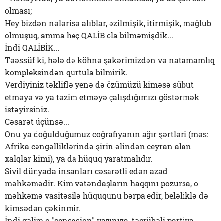
olması;
Hey bizdən nələrisə alıblar, əzilmişik, itirmişik, məğlub
olmuşuq, amma heç QALİB ola bilməmişdik...
İndi QALİBİK...
Təəssüf ki, hələ də köhnə şakərimizdən və natamamlıq
kompleksindən qurtula bilmirik.
Verdiyiniz təkliflə yenə də özümüzü kiməsə sübut
etməyə və ya təzim etməyə çalışdığımızı göstərmək
istəyirsiniz.
Cəsarət üçünsə...
Onu ya doğulduğumuz coğrafiyanın ağır şərtləri (məs:
Afrika cəngəlliklərində şirin əlindən ceyran alan
xalqlar kimi), ya da hüquq yaratmalıdır.
Sivil dünyada insanları cəsarətli edən azad
məhkəmədir. Kim vətəndaşların haqqını pozursa, o
məhkəmə vasitəsilə hüququnu bərpa edir, beləliklə də
kimsədən çəkinmir.
İndi gəlim o "sensasion" yazınıza, təcrübəli partiya