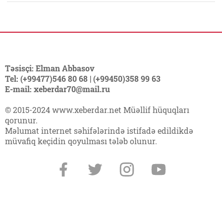
Təsisçi: Elman Abbasov
Tel: (+99477)546 80 68 | (+99450)358 99 63
E-mail: xeberdar70@mail.ru
© 2015-2024 www.xeberdar.net Müəllif hüquqları
qorunur.
Məlumat internet səhifələrində istifadə edildikdə
müvafiq keçidin qoyulması tələb olunur.