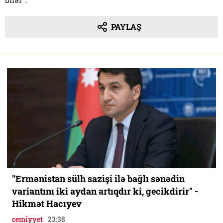
PAYLAŞ
"Ermənistan sülh sazişi ilə bağlı sənədin
variantını iki aydan artıqdır ki, gecikdirir" -
Hikmət Hacıyev
cemiyyet
23:38