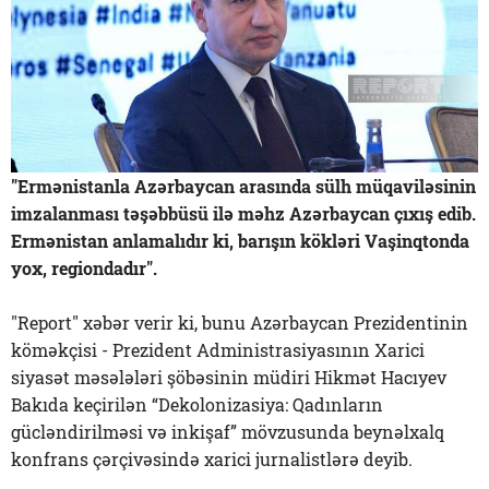
"Ermənistanla Azərbaycan arasında sülh müqaviləsinin
imzalanması təşəbbüsü ilə məhz Azərbaycan çıxış edib.
Ermənistan anlamalıdır ki, barışın kökləri Vaşinqtonda
yox, regiondadır".
"Report" xəbər verir ki, bunu Azərbaycan Prezidentinin
köməkçisi - Prezident Administrasiyasının Xarici
siyasət məsələləri şöbəsinin müdiri Hikmət Hacıyev
Bakıda keçirilən “Dekolonizasiya: Qadınların
gücləndirilməsi və inkişaf” mövzusunda beynəlxalq
konfrans çərçivəsində xarici jurnalistlərə deyib.