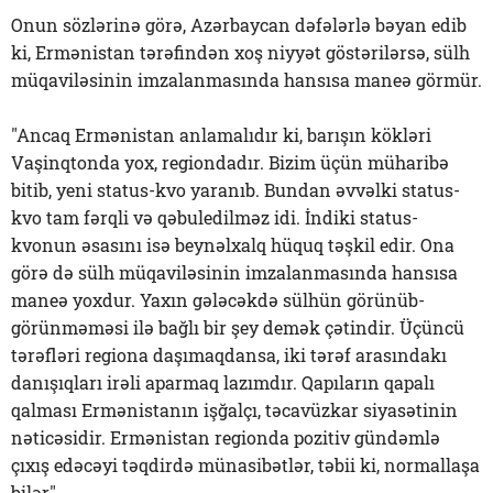
Onun sözlərinə görə, Azərbaycan dəfələrlə bəyan edib
ki, Ermənistan tərəfindən xoş niyyət göstərilərsə, sülh
müqaviləsinin imzalanmasında hansısa maneə görmür.
"Ancaq Ermənistan anlamalıdır ki, barışın kökləri
Vaşinqtonda yox, regiondadır. Bizim üçün müharibə
bitib, yeni status-kvo yaranıb. Bundan əvvəlki status-
kvo tam fərqli və qəbuledilməz idi. İndiki status-
kvonun əsasını isə beynəlxalq hüquq təşkil edir. Ona
görə də sülh müqaviləsinin imzalanmasında hansısa
maneə yoxdur. Yaxın gələcəkdə sülhün görünüb-
görünməməsi ilə bağlı bir şey demək çətindir. Üçüncü
tərəfləri regiona daşımaqdansa, iki tərəf arasındakı
danışıqları irəli aparmaq lazımdır. Qapıların qapalı
qalması Ermənistanın işğalçı, təcavüzkar siyasətinin
nəticəsidir. Ermənistan regionda pozitiv gündəmlə
çıxış edəcəyi təqdirdə münasibətlər, təbii ki, normallaşa
bilər".