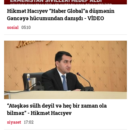
Hikmət Hacıyev “Haber Global”a düşmənin
Gəncəyə hücumundan danışdı - VİDEO
sosial
05:10
“Atəşkəs sülh deyil və heç bir zaman ola
bilməz” - Hikmət Hacıyev
siyaset
17:02