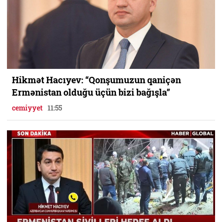
Hikmət Hacıyev: “Qonşumuzun qaniçən
Ermənistan olduğu üçün bizi bağışla”
cemiyyet
11:55