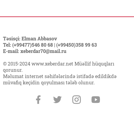
Təsisçi: Elman Abbasov
Tel: (+99477)546 80 68 | (+99450)358 99 63
E-mail: xeberdar70@mail.ru
© 2015-2024 www.xeberdar.net Müəllif hüquqları
qorunur.
Məlumat internet səhifələrində istifadə edildikdə
müvafiq keçidin qoyulması tələb olunur.