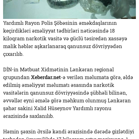
Yardımlı Rayon Polis Şöbəsinin əməkdaşlarının
keçirdikləri əməliyyat tədbirləri nəticəsində 18
kiloqram narkotik vasitə və güclü təsiredən xassəyə
malik həblər aşkarlanaraq qanunsuz dövriyyədən
çıxarılıb.
DİN-in Mətbuat Xidmətinin Lənkəran regional
qrupundan
Xeberdar.net
-ə verilən məlumata görə, əldə
edilmiş əməliyyat məlumatı əsasında narkotik
vasitələrin qanunsuz dövriyyəsində şübhəli bilinən,
əvvəllər eyni əmələ görə məhkum olunmuş Lənkəran
şəhər sakini Xalid Hüseynov Yardımlı rayonu
ərazisində saxlanılıb.
Həmin şəxsin Ərsilə kəndi ərazisində dərədə gizlətdiyi