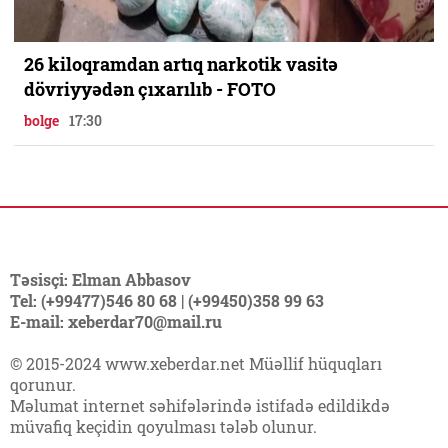
26 kiloqramdan artıq narkotik vasitə
dövriyyədən çıxarılıb - FOTO
bolge
17:30
Təsisçi: Elman Abbasov
Tel: (+99477)546 80 68 | (+99450)358 99 63
E-mail: xeberdar70@mail.ru
© 2015-2024 www.xeberdar.net Müəllif hüquqları
qorunur.
Məlumat internet səhifələrində istifadə edildikdə
müvafiq keçidin qoyulması tələb olunur.