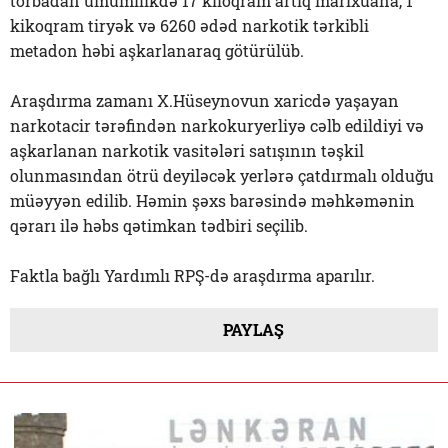
torbadan ümumilikdə 17 kiloqram artıq marixuana, 1
kikoqram tiryək və 6260 ədəd narkotik tərkibli
metadon həbi aşkarlanaraq götürülüb.
Araşdırma zamanı X.Hüseynovun xaricdə yaşayan
narkotacir tərəfindən narkokuryerliyə cəlb edildiyi və
aşkarlanan narkotik vasitələri satışının təşkil
olunmasından ötrü deyiləcək yerlərə çatdırmalı olduğu
müəyyən edilib. Həmin şəxs barəsində məhkəmənin
qərarı ilə həbs qətimkan tədbiri seçilib.
Faktla bağlı Yardımlı RPŞ-də araşdırma aparılır.
PAYLAŞ