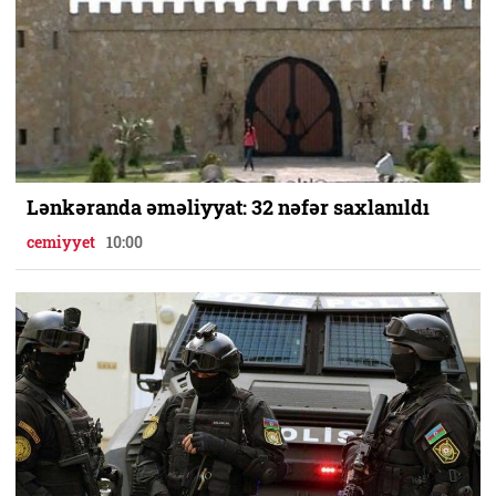
Lənkəranda əməliyyat: 32 nəfər saxlanıldı
cemiyyet
10:00