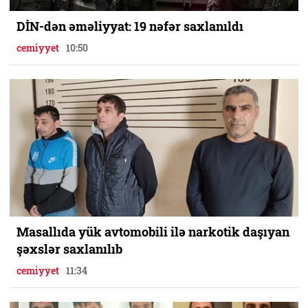
DİN-dən əməliyyat: 19 nəfər saxlanıldı
cemiyyet
10:50
Masallıda yük avtomobili ilə narkotik daşıyan
şəxslər saxlanılıb
cemiyyet
11:34