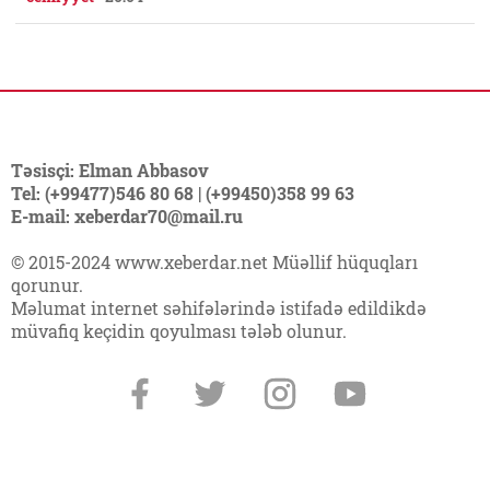
Təsisçi: Elman Abbasov
Tel: (+99477)546 80 68 | (+99450)358 99 63
E-mail: xeberdar70@mail.ru
© 2015-2024 www.xeberdar.net Müəllif hüquqları
qorunur.
Məlumat internet səhifələrində istifadə edildikdə
müvafiq keçidin qoyulması tələb olunur.