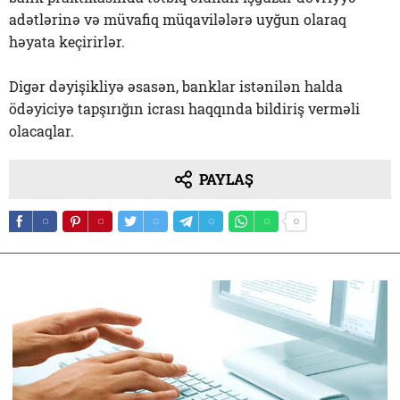
adətlərinə və müvafiq müqavilələrə uyğun olaraq
həyata keçirirlər.
Digər dəyişikliyə əsasən, banklar istənilən halda
ödəyiciyə tapşırığın icrası haqqında bildiriş verməli
olacaqlar.
PAYLAŞ