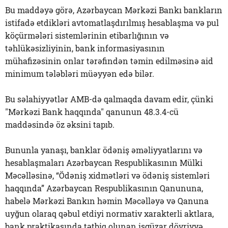
Bu maddəyə görə, Azərbaycan Mərkəzi Bankı bankların
istifadə etdikləri avtomatlaşdırılmış hesablaşma və pul
köçürmələri sistemlərinin etibarlığının və
təhlükəsizliyinin, bank informasiyasının
mühafizəsinin onlar tərəfindən təmin edilməsinə aid
minimum tələbləri müəyyən edə bilər.
Bu səlahiyyətlər AMB-də qalmaqda davam edir, çünki
"Mərkəzi Bank haqqında" qanunun 48.3.4-cü
maddəsində öz əksini tapıb.
Bununla yanaşı, banklar ödəniş əməliyyatlarını və
hesablaşmaları Azərbaycan Respublikasının Mülki
Məcəlləsinə, “Ödəniş xidmətləri və ödəniş sistemləri
haqqında” Azərbaycan Respublikasının Qanununa,
habelə Mərkəzi Bankın həmin Məcəlləyə və Qanuna
uyğun olaraq qəbul etdiyi normativ xarakterli aktlara,
bank praktikasında tətbiq olunan işgüzar dövriyyə