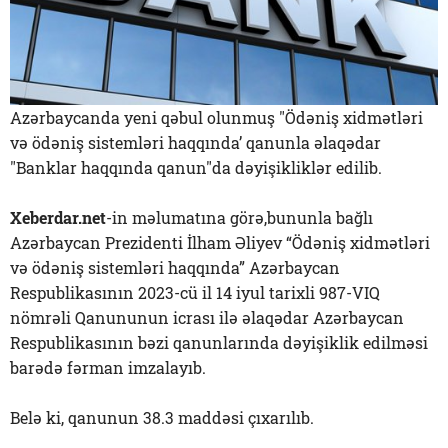
Azərbaycanda yeni qəbul olunmuş "Ödəniş xidmətləri
və ödəniş sistemləri haqqında’ qanunla əlaqədar
"Banklar haqqında qanun"da dəyişikliklər edilib.
Xeberdar.net
-in məlumatına görə,bununla bağlı
Azərbaycan Prezidenti İlham Əliyev “Ödəniş xidmətləri
və ödəniş sistemləri haqqında” Azərbaycan
Respublikasının 2023-cü il 14 iyul tarixli 987-VIQ
nömrəli Qanununun icrası ilə əlaqədar Azərbaycan
Respublikasının bəzi qanunlarında dəyişiklik edilməsi
barədə fərman imzalayıb.
Belə ki, qanunun 38.3 maddəsi çıxarılıb.