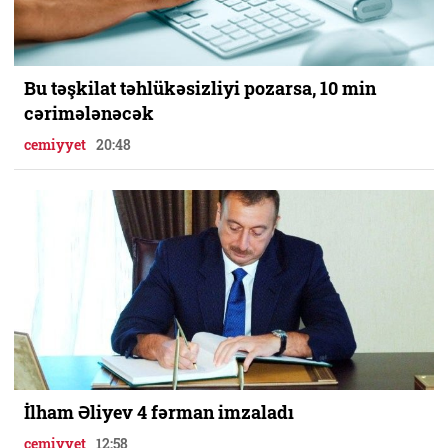
Bu təşkilat təhlükəsizliyi pozarsa, 10 min
cərimələnəcək
cemiyyet
20:48
İlham Əliyev 4 fərman imzaladı
cemiyyet
12:58