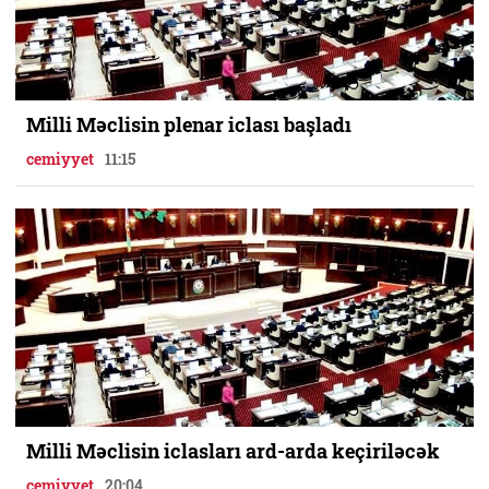
Milli Məclisin plenar iclası başladı
cemiyyet
11:15
Milli Məclisin iclasları ard-arda keçiriləcək
cemiyyet
20:04