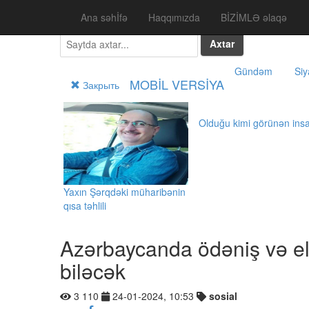
Ana səhİfə
Haqqımızda
BİZİMLƏ əlaqə
Axtar
Gündəm
Siy
MOBİL VERSİYA
Закрыть
Olduğu kimi görünən ins
Yaxın Şərqdəki müharibənin
qısa təhlili
Azərbaycanda ödəniş və elek
biləcək
3 110
24-01-2024, 10:53
sosial