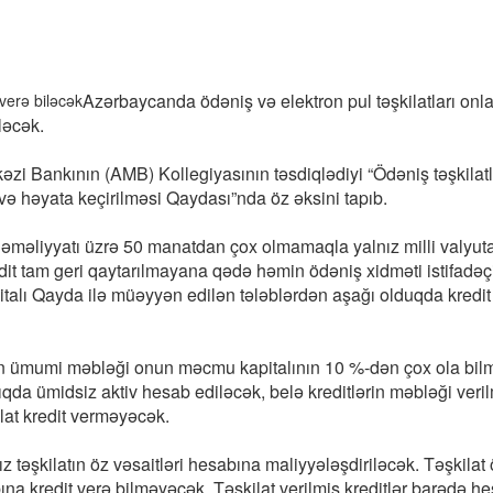
Azərbaycanda ödəniş və elektron pul təşkilatları onla
ləcək.
zi Bankının (AMB) Kollegiyasının təsdiqlədiyi “Ödəniş təşkilatl
li və həyata keçirilməsi Qaydası”nda öz əksini tapıb.
iş əməliyyatı üzrə 50 manatdan çox olmamaqla yalnız milli valyut
t tam geri qaytarılmayana qədə həmin ödəniş xidməti istifadəç
italı Qayda ilə müəyyən edilən tələblərdən aşağı olduqda kredit
lərin ümumi məbləği onun məcmu kapitalının 10 %-dən çox ola bil
dıqda ümidsiz aktiv hesab ediləcək, belə kreditlərin məbləği veri
lat kredit verməyəcək.
nız təşkilatın öz vəsaitləri hesabına maliyyələşdiriləcək. Təşkilat
ına kredit verə bilməyəcək. Təşkilat verilmiş kreditlər barədə he