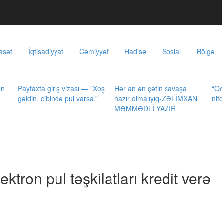
asət
İqtisadiyyat
Cəmiyyət
Hadisə
Sosial
Bölgə
an
Paytaxta giriş vizası — "Xoş
Hər an ən çətin savaşa
“Qe
gəldin, cibində pul varsa.”
hazır olmalıyıq-ZƏLİMXAN
nit
MƏMMƏDLİ YAZIR
tron pul təşkilatları kredit verə