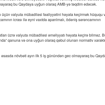
olmayaraq bu Qaydaya uyğun olaraq AMB-yə təqdim edəcək.
 üçün valyuta mübadiləsi fəaliyyətini həyata keçirmək hüququ v
mının icrası ilə eyni vaxtda aparılmalı, ödəniş sərəncamının
yatları üzrə valyuta mübadiləsi əməliyyatı həyata keçirə bilməz. 
qında” qanuna və ona uyğun olaraq qəbul olunan normativ xarakte
lıq əsasda növbəti ayın ilk 5 iş günündən gec olmayaraq bu Qay