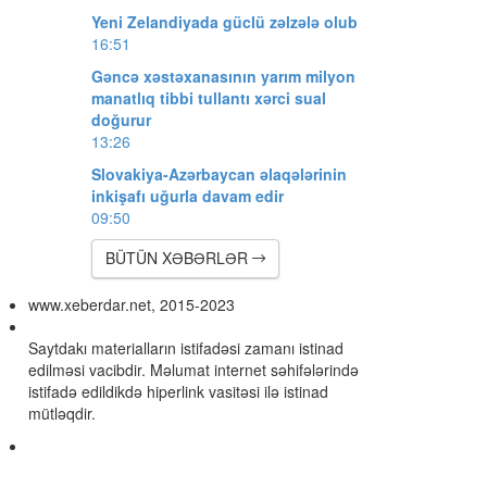
Yeni Zelandiyada güclü zəlzələ olub
16:51
Gəncə xəstəxanasının yarım milyon
manatlıq tibbi tullantı xərci sual
doğurur
13:26
Slovakiya-Azərbaycan əlaqələrinin
inkişafı uğurla davam edir
09:50
BÜTÜN XƏBƏRLƏR
www.xeberdar.net, 2015-2023
Saytdakı materialların istifadəsi zamanı istinad
edilməsi vacibdir. Məlumat internet səhifələrində
istifadə edildikdə hiperlink vasitəsi ilə istinad
mütləqdir.