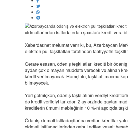
xidmətlərindən istifadə edən şəxslərə kredit verə bi
Xeberdar.net məlumat verir ki, bu, Azərbaycan Mərkə
elektron pul təşkilatları tərəfindən fəaliyyətin təşki
Qərarə əsasən, ödəniş təşkilatları krediti bir ödən
aydan çox olmayan müddətə verəcək və alınan kredi
kredit verilməyəcək. Həmçinin, təşkilat, məcmu kap
bilməyəcək.
Yeri gəlmiçkən, ödəniş təşkilatının verdiyi kredit
də kredit verildiyi tarixdən 2 ay ərzində qaytarılma
kreditlərin ümumi məbləğinin 10 %-ni aşdıqda təşki
Ödəniş xidməti istifadəçilərinə verilən kreditlər yal
xidməti istifadəçilərindən qəbul edilən vəsait hesab