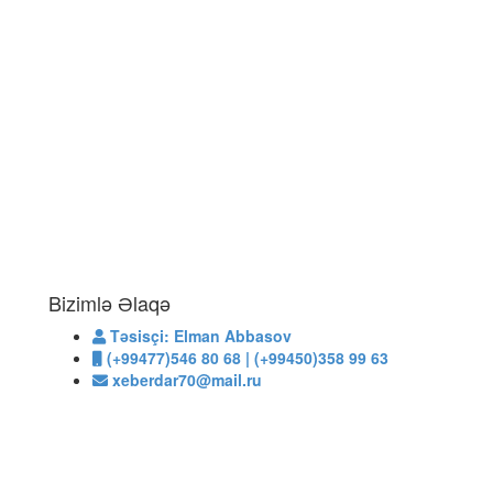
Bizimlə Əlaqə
Təsisçi: Elman Abbasov
(+99477)546 80 68 | (+99450)358 99 63
xeberdar70@mail.ru