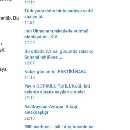
14:14
Türkiyədə daha bir bələdiyyə sədri
saxlanıldı
erilib. Bu
11:21
İran Ukraynanı raketlərlə vurmağı
planlaşdırır - KİV
17:22
Bu
rli
Bu ölkədə 7,1 bal gücündə zəlzələ:
Sunami təhlükəsi...
12:07
daya
Külək güclənib - FAKTİKİ HAVA
11:10
Yayın QORXULU TƏHLÜKƏSİ: İsti
aylarda sürətlə yayılan viruslar
12:11
Azərbaycan-Avropa ittifaqi
əməkdaşlığı
22:10
Milli mətbuat – milli düşüncənin və