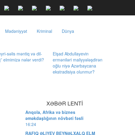
Mədəniyyət
Kriminal
Dünya
yri-səlis məntiq və dil-
Elşad Abdullayevin
q” elmimizə nələr verdi?
erməniləri maliyyələşdirən
oğlu niyə Azərbaycana
ekstradisiya olunmur?
XƏBƏR LENTİ
Anqola, Afrika və biznes
əməkdaşlığının növbəti fəsli
16:24
RAFIQ ƏLIYEV BEYNƏLXALQ ELM