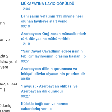
MÜKAFATINA LAYIQ GÖRÜLDÜ
12:04
Dahi şairin vəfatının 115 illiyinə həsr
olunan layihəyə start verildi
rın
09:10
Azərbaycan-Qırğızıstan münasibətləri:
türk dünyasına mühüm töhfə
arı və
12:19
‘’Şair Cavad Cavadlının ədəbi irsinin
ada 2
təbliği‘’ layihəsinin icrasına başlanılıb
isinə yeni
09:51
 verə
Azərbaycan dilinin qorunması və
inkişafı dövlət siyasətinin prioritetidir
09:59
məz, eləcə
1 avqust - Azərbaycan əlifbası və
lmiş
Azərbaycan dili günüdür
00:27
Küləklə bağlı sarı və narıncı
 ödəniş
xəbərdarlıq verilib
sabatı