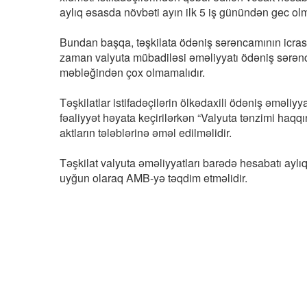
aylıq əsasda növbəti ayın ilk 5 iş günündən gec 
Bundan başqa, təşkilata ödəniş sərəncamının icrası
zaman valyuta mübadiləsi əməliyyatı ödəniş sərənca
məbləğindən çox olmamalıdır.
Təşkilatlar istifadəçilərin ölkədaxili ödəniş əməliy
fəaliyyət həyata keçirilərkən “Valyuta tənzimi haq
aktların tələblərinə əməl edilməlidir.
Təşkilat valyuta əməliyyatları barədə hesabatı ay
uyğun olaraq AMB-yə təqdim etməlidir.