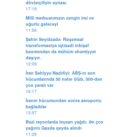
dövlətçiliyin aynası
17:19
Milli mətbuatımızın zəngin irsi və
uğurlu gələcəyi
11:56
Şahin Seyidzadə: Rəqəmsal
transformasiya iqtisadi inkişaf
baxımından da mühüm əhəmiyyət
daşıyır.
12:09
İran Səhiyyə Nazirliyi: ABŞ-ın son
hücumlarında 50 nəfər ölüb, 500-dən
çox yaralı var
16:17
İranın hücumundan sonra aeroportu
bağladılar
13:57
Bəzi rayonlarda leysan yağdı: Ən çox
yağıntı Qaxda qeydə alındı
11:28