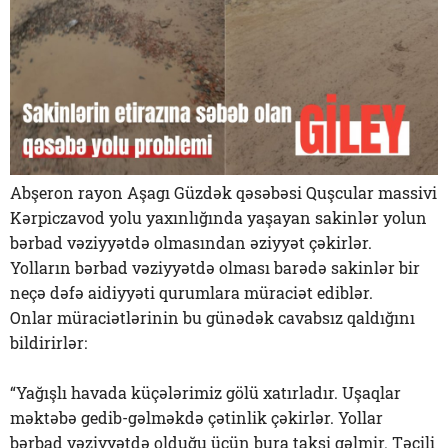
Abşeron rayon Aşagı Güzdək qəsəbəsi Quşcular massivi
Kərpiczavod yolu yaxınlığında yaşayan sakinlər yolun
bərbad vəziyyətdə olmasından əziyyət çəkirlər.
Yolların bərbad vəziyyətdə olması barədə sakinlər bir
neçə dəfə aidiyyəti qurumlara müraciət ediblər.
Onlar müraciətlərinin bu günədək cavabsız qaldığını
bildirirlər:
“Yağışlı havada küçələrimiz gölü xatırladır. Uşaqlar
məktəbə gedib-gəlməkdə çətinlik çəkirlər. Yollar
bərbad vəziyyətdə olduğu üçün bura taksi gəlmir. Təcili