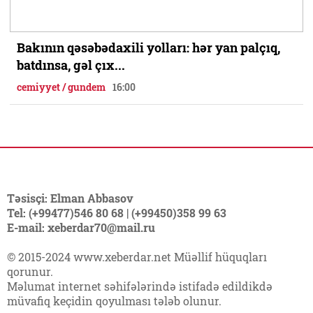
Bakının qəsəbədaxili yolları: hər yan palçıq,
batdınsa, gəl çıx...
cemiyyet / gundem
16:00
Təsisçi: Elman Abbasov
Tel: (+99477)546 80 68 | (+99450)358 99 63
E-mail: xeberdar70@mail.ru
© 2015-2024 www.xeberdar.net Müəllif hüquqları
qorunur.
Məlumat internet səhifələrində istifadə edildikdə
müvafiq keçidin qoyulması tələb olunur.