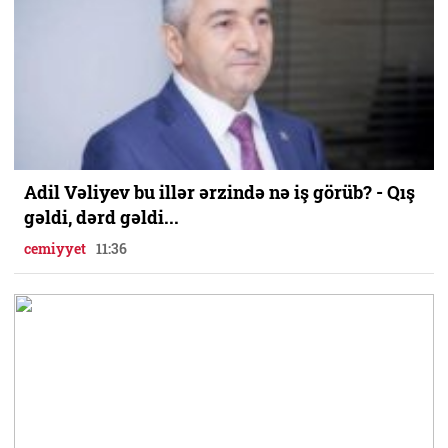
Adil Vəliyev bu illər ərzində nə iş görüb? - Qış
gəldi, dərd gəldi...
cemiyyet
11:36