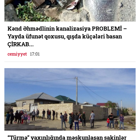
Kənd Əhmədlinin kanalizasiya PROBLEMİ –
Yayda üfunət qoxusu, qışda küçələri basan
ÇİRKAB...
cemiyyet
17:01
“Türmə” yaxınlığında məskunlaşan sakinlər