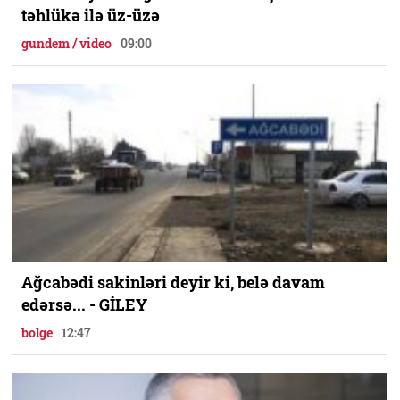
təhlükə ilə üz-üzə
gundem / video
09:00
Ağcabədi sakinləri deyir ki, belə davam
edərsə... - GİLEY
bolge
12:47