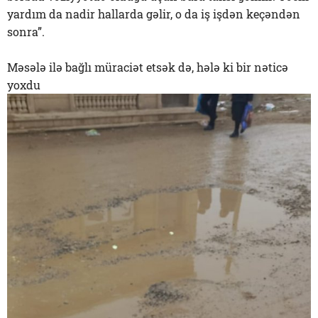
yardım da nadir hallarda gəlir, o da iş işdən keçəndən
sonra”.
Məsələ ilə bağlı müraciət etsək də, hələ ki bir nəticə
yoxdu