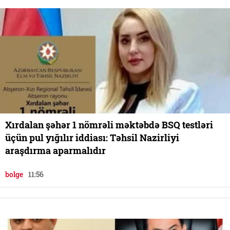
Xırdalan şəhər 1 nömrəli məktəbdə BSQ testləri
üçün pul yığılır iddiası: Təhsil Nazirliyi
araşdırma aparmalıdır
bolge
11:56