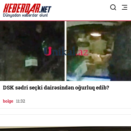
DSK sədri seçki dairəsindən oğurluq edib?
bolge
11:32