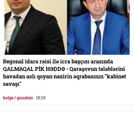
Regonal idarə rəisi ilə icra başçısı arasında
QALMAQAL PİK HƏDDƏ - Qaraşovun tələblərini
havadan aslı qoyan nazirin əqrabasının "kabinet
savaşı"
bolge / gundem
18:26