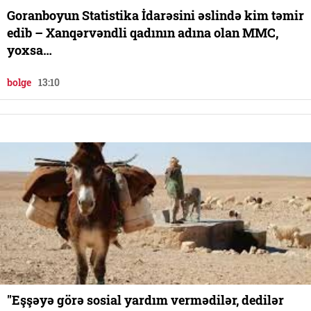
Goranboyun Statistika İdarəsini əslində kim təmir
edib – Xanqərvəndli qadının adına olan MMC,
yoxsa…
bolge
13:10
"Eşşəyə görə sosial yardım vermədilər, dedilər