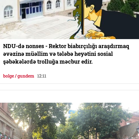
NDU-də nonses - Rektor biabırçılığı araşdırmaq
əvəzinə müəllim və tələbə heyətini sosial
şəbəkələrdə trolluğa məcbur edir.
bolge / gundem
12:11