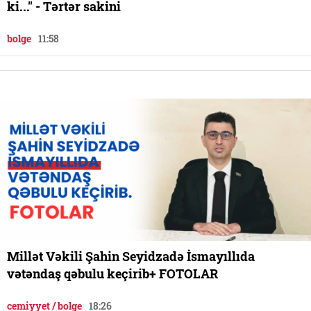
ki..." - Tərtər sakini
bolge
11:58
Millət Vəkili Şahin Seyidzadə İsmayıllıda
vətəndaş qəbulu keçirib+ FOTOLAR
cemiyyet / bolge
18:26