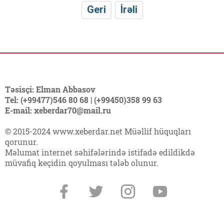
Geri
İrəli
Təsisçi: Elman Abbasov
Tel: (+99477)546 80 68 | (+99450)358 99 63
E-mail: xeberdar70@mail.ru
© 2015-2024 www.xeberdar.net Müəllif hüquqları
qorunur.
Məlumat internet səhifələrində istifadə edildikdə
müvafiq keçidin qoyulması tələb olunur.