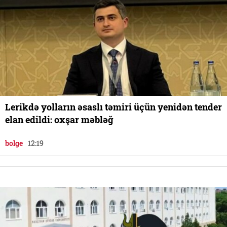
Lerikdə yolların əsaslı təmiri üçün yenidən tender
elan edildi: oxşar məbləğ
bolge
12:19