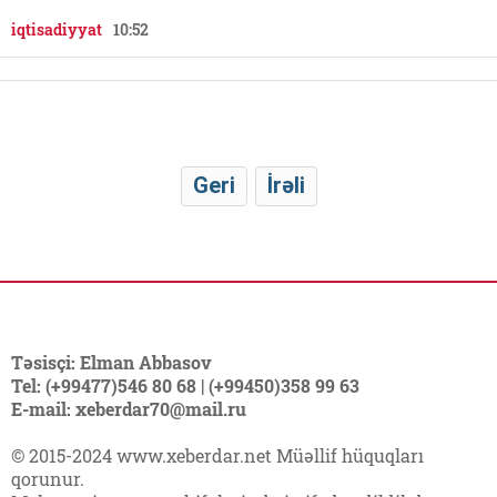
iqtisadiyyat
10:52
Geri
İrəli
Təsisçi: Elman Abbasov
Tel: (+99477)546 80 68 | (+99450)358 99 63
E-mail: xeberdar70@mail.ru
© 2015-2024 www.xeberdar.net Müəllif hüquqları
qorunur.