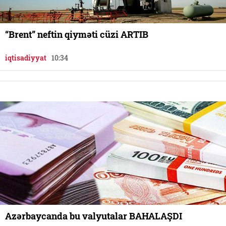
“Brent” neftin qiyməti cüzi ARTIB
iqtisadiyyat
10:34
Azərbaycanda bu valyutalar BAHALAŞDI