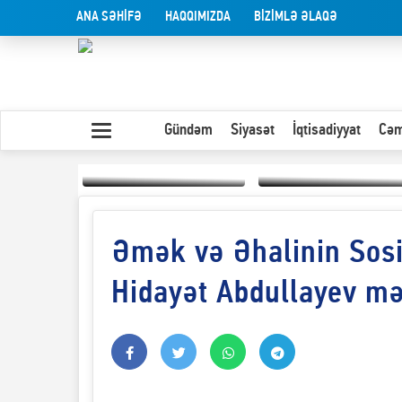
ANA SƏHİFƏ
HAQQIMIZDA
BİZİMLƏ ƏLAQƏ
Gündəm
Siyasət
İqtisadiyyat
Cəm
Əmək və Əhalinin Sosi
Yaxın Şərqdəki
müharibənin qısa
Olduğu kimi görünən
təhlili
insan
Hidayət Abdullayev mə