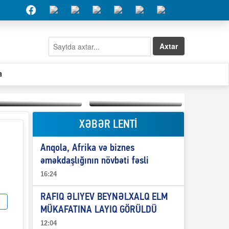
Axtar
a
XƏBƏR LENTİ
Elşad Abdullayevin
erməniləri
Qeyri-səlis məntiq və
maliyyələşdirən oğlu
Anqola, Afrika və biznes
il-nitq” elmimizə
niyə Azərbaycana
ələr verdi?
ekstradisiya olunmur?
əməkdaşlığının növbəti fəsli
16:24
RAFIQ ƏLIYEV BEYNƏLXALQ ELM
MÜKAFATINA LAYIQ GÖRÜLDÜ
12:04