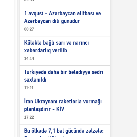
1 avqust - Azərbaycan əlifbası və
Azərbaycan dili günüdür
00:27
Küləklə bağlı sarı və narıncı
xəbərdarlıq verilib
14:14
Türkiyədə daha bir bələdiyyə sədri
saxlanıldı
11:21
İran Ukraynanı raketlərlə vurmağı
planlaşdırır - KİV
17:22
Bu ölkədə 7,1 bal gücündə zəlzələ: