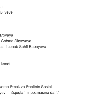
hlı
Əliyevə
farovaya
m Səbinə Əliyevaya
naziri cənab Sahil Babayevə
 kəndi
 verən Əmək və Əhalinin Sosial
yevin hüquqlarımı pozmasına dair /