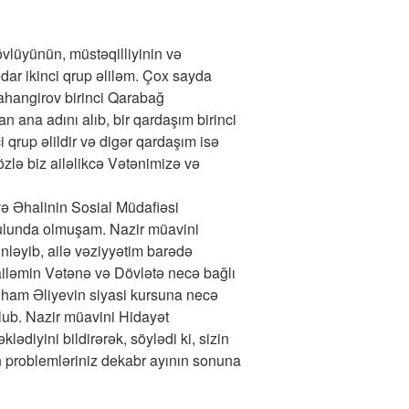
vlüyünün, müstəqilliyinin və
dar ikinci qrup əliləm. Çox sayda
ahangirov birinci Qarabağ
n ana adını alıb, bir qardaşım birinci
qrup əlildir və digər qardaşım isə
özlə biz ailəlikcə Vətənimizə və
ə Əhalinin Sosial Müdafiəsi
bulunda olmuşam. Nazir müavini
inləyib, ailə vəziyyətim barədə
ailəmin Vətənə və Dövlətə necə bağlı
ham Əliyevin siyasi kursuna necə
lub. Nazir müavini Hidayət
diyini bildirərək, söylədi ki, sizin
n problemləriniz dekabr ayının sonuna