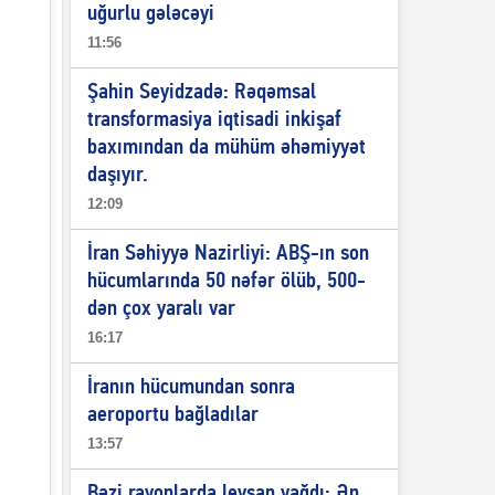
uğurlu gələcəyi
11:56
Şahin Seyidzadə: Rəqəmsal
transformasiya iqtisadi inkişaf
baxımından da mühüm əhəmiyyət
daşıyır.
12:09
İran Səhiyyə Nazirliyi: ABŞ-ın son
hücumlarında 50 nəfər ölüb, 500-
dən çox yaralı var
16:17
İranın hücumundan sonra
aeroportu bağladılar
13:57
Bəzi rayonlarda leysan yağdı: Ən