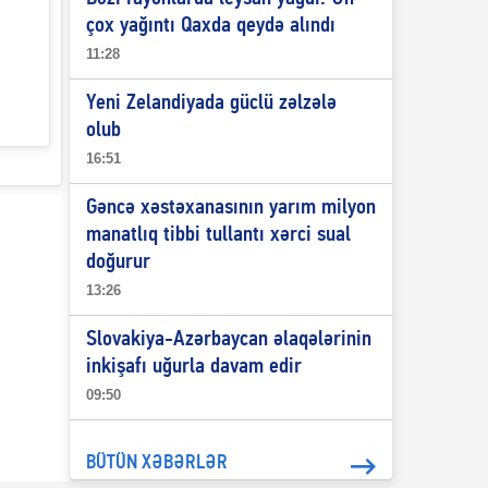
çox yağıntı Qaxda qeydə alındı
11:28
Yeni Zelandiyada güclü zəlzələ
olub
16:51
Gəncə xəstəxanasının yarım milyon
manatlıq tibbi tullantı xərci sual
doğurur
13:26
Slovakiya-Azərbaycan əlaqələrinin
inkişafı uğurla davam edir
09:50
BÜTÜN XƏBƏRLƏR