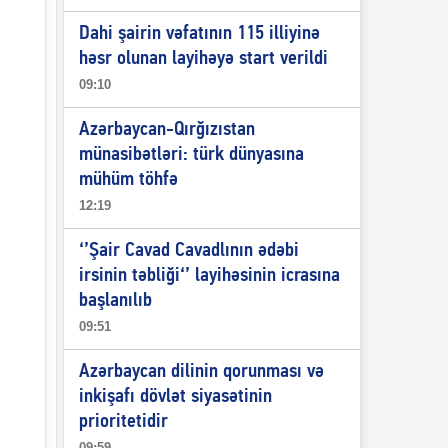
Dahi şairin vəfatının 115 illiyinə
həsr olunan layihəyə start verildi
09:10
Azərbaycan-Qırğızıstan
münasibətləri: türk dünyasına
mühüm töhfə
12:19
‘’Şair Cavad Cavadlının ədəbi
irsinin təbliği‘’ layihəsinin icrasına
başlanılıb
09:51
Azərbaycan dilinin qorunması və
inkişafı dövlət siyasətinin
prioritetidir
09:59