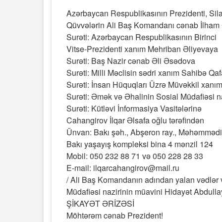
Azərbaycan Respublikasının Prezidenti, Sila
Qüvvələrin Ali Baş Komandanı cənab İlham 
Surəti: Azərbaycan Respublikasının Birinci
Vitse-Prezidenti xanım Mehriban Əliyevaya
Surəti: Baş Nazir cənab Əli Əsədova
Surəti: Milli Məclisin sədri xanım Sahibə Qa
Surəti: İnsan Hüquqları Üzrə Müvəkkil xanı
Surəti: Əmək və Əhalinin Sosial Müdafiəsi 
Surəti: Kütləvi İnformasiya Vasitələrinə
Cahangirov İlqar Əlsafa oğlu tərəfindən
Ünvan: Bakı şəh., Abşeron ray., Məhəmmədi
Bakı yaşayış kompleksi bina 4 mənzil 124
Mobil: 050 232 88 71 və 050 228 28 33
E-mail: ilqarcahangirov@mail.ru
/ Ali Baş Komandanın adından yalan vədlər
Müdafiəsi nazirinin müavini Hidayət Abdulla
ŞİKAYƏT ƏRİZƏSİ
Möhtərəm cənab Prezident!