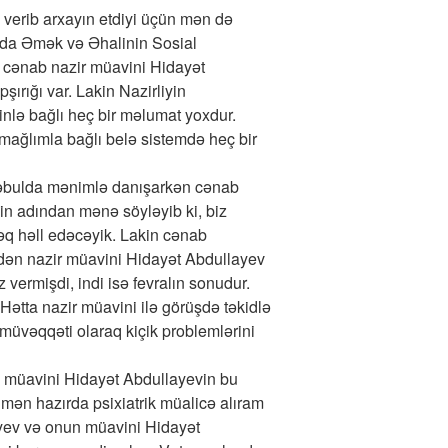
verib arxayın etdiyi üçün mən də
nda Əmək və Əhalinin Sosial
, cənab nazir müavini Hidayət
şırığı var. Lakin Nazirliyin
inlə bağlı heç bir məlumat yoxdur.
mağlımla bağlı belə sistemdə heç bir
qəbulda mənimlə danışarkən cənab
n adından mənə söyləyib ki, biz
tləq həll edəcəyik. Lakin cənab
 edən nazir müavini Hidayət Abdullayev
vermişdi, indi isə fevralın sonudur.
ətta nazir müavini ilə görüşdə təkidlə
müvəqqəti olaraq kiçik problemlərini
n müavini Hidayət Abdullayevin bu
 mən hazırda psixiatrik müalicə alıram
ayev və onun müavini Hidayət