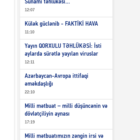
Sunami təhlükəsi...
12:07
Külək güclənib - FAKTİKİ HAVA
11:10
Yayın QORXULU TƏHLÜKƏSİ: İsti
aylarda sürətlə yayılan viruslar
12:11
Azərbaycan-Avropa ittifaqi
əməkdaşlığı
22:10
Milli mətbuat – milli düşüncənin və
dövlətçiliyin aynası
17:19
Milli mətbuatımızın zəngin irsi və