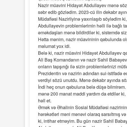
Nazir müavini Hidayət Abdullayev mənə söz 
səbr edib gözlədim. 2023-cü ilin dekabr ayı
Müdafiəsi Nazirliyinə yaxınlaşıb söylədim ki
Abdullayevin problemlərimin həlli ilə bağlı tap
əməkdaşları mənə bildirdilər ki, sistemdə siz
Hətta mənim, nazir müavininin qəbulunda ol
məlumat yox idi.
Belə ki, nazir müavini Hidayət Abdullayev 
Ali Baş Komandanın və nazir Sahil Babayevi
onların tapşırığı ilə sizin problemlərinizi mü
Prezidentin və nazirin adından sui-istifadə
verdiyi sözü unutdu. Mənə dekabr ayında söz 
İndi heç onun qəbuluna belə düşə bilmirəm. H
mənə 200 manat maddi yardım da etdilər ki, 
həll et.
Əmək və Əhalinin Sosial Müdafiəsi nazirini
hərəkətləri məni mənəvi olaraq sarsıltmış və
ki, intihar etməyim. Bu gün nazir Sahil Bab