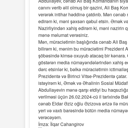
Abdullayev, cənab Ali Baş Komandanın siya
canını verib əlil olmuş bir qazini, Ali Baş 
verərək intihar həddinə çatdırıb. Mən cənab
edirəm ki, məni şəxsən qəbul etsin. Əmək və
Nazirliyindən xahiş edirəm ki, məni nazirin
mənə məlumat verəsiniz.
Mən, müraciətimin başlığında cənab Ali Ba
bilirəm ki, mənim bu müraciətimi Prezident 
şöbəsində kimsə oxuyub atacaq bir kənara. 
göstərən media nümayəndələrindən xahiş ed
dərc etsinlər ki, bəlkə müraciətimin ictimai
Prezidentə və Birinci Vitse-Prezidentə çata
istəyirəm ki, Əmək və Əhalinin Sosial Müdaf
Abdullayevin mənə qarşı etdiyi bu haqsızlığa
verilməsi üçün 26.02.2024-cü il tarixində Ba
cənab Eldar Əziz oğlu Əzizova ərizə ilə müra
yeri və vaxtı barəsində bütün media nümay
verəcəyəm.
İmza: İlqar Cahangirov