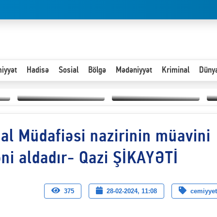
iyyət
Hadisə
Sosial
Bölgə
Mədəniyyət
Kriminal
Düny
Hər an ən çətin savaşa
al Müdafiəsi nazirinin müavini
Paytaxta giriş vizası —
hazır olmalıyıq-
“
"Xoş gəldin, cibində
ZƏLİMXAN
d
pul varsa.”
MƏMMƏDLİ YAZIR
n
ni aldadır- Qazi ŞİKAYƏTİ
375
28-02-2024, 11:08
cemiyyet