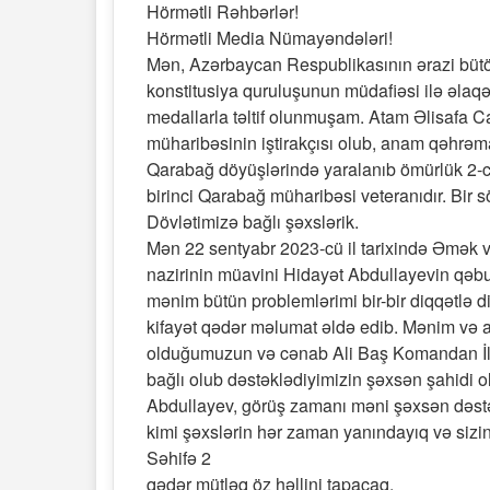
Hörmətli Rəhbərlər!
Hörmətli Media Nümayəndələri!
Mən, Azərbaycan Respublikasının ərazi bütö
konstitusiya quruluşunun müdafiəsi ilə əlaqə
medallarla təltif olunmuşam. Atam Əlisafa C
müharibəsinin iştirakçısı olub, anam qəhrəma
Qarabağ döyüşlərində yaralanıb ömürlük 2-ci 
birinci Qarabağ müharibəsi veteranıdır. Bir s
Dövlətimizə bağlı şəxslərik.
Mən 22 sentyabr 2023-cü il tarixində Əmək v
nazirinin müavini Hidayət Abdullayevin qə
mənim bütün problemlərimi bir-bir diqqətlə d
kifayət qədər məlumat əldə edib. Mənim və 
olduğumuzun və cənab Ali Baş Komandan İl
bağlı olub dəstəklədiyimizin şəxsən şahidi o
Abdullayev, görüş zamanı məni şəxsən dəstəklə
kimi şəxslərin hər zaman yanındayıq və sizi
Səhifə 2
qədər mütləq öz həllini tapacaq.