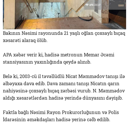
Bakının Nəsimi rayonunda 21 yaşlı oğlan çoxsaylı bıçaq
xəsarəti alaraq ölüb.
APA xəbər verir ki, hadisə metronun Memar Əcəmi
stansiyasının yaxınlığında qeydə alınıb.
Belə ki, 2003-cü il təvəllüdlü Nicat Məmmədov tanışı ilə
əlbəyaxa dava edib. Dava zamanı tanışı Nicatın qarın
nahiyəsinə çoxsaylı bıçaq zərbəsi vurub. N. Məmmədov
aldığı xəsarətlərdən hadisə yerində dünyasını dəyişib.
Faktla bağlı Nəsimi Rayon Prokurorluğunun və Polis
İdarəsinin əməkdaşları hadisə yerinə cəlb edilib.