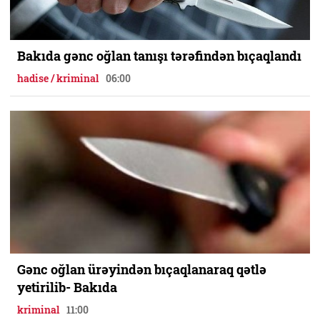
Bakıda gənc oğlan tanışı tərəfindən bıçaqlandı
hadise / kriminal
06:00
Gənc oğlan ürəyindən bıçaqlanaraq qətlə
yetirilib- Bakıda
kriminal
11:00