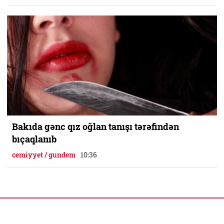
Bakıda gənc qız oğlan tanışı tərəfindən
bıçaqlanıb
cemiyyet / gundem
10:36