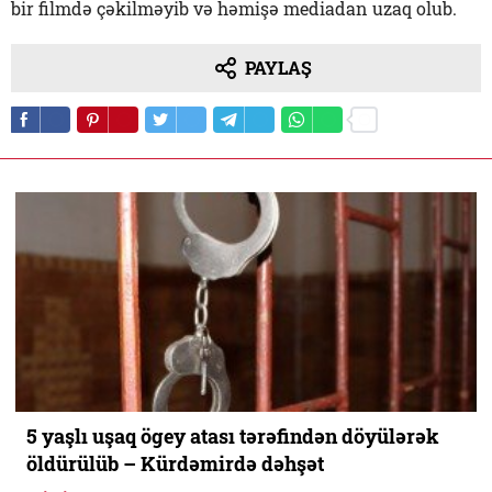
bir filmdə çəkilməyib və həmişə mediadan uzaq olub.
PAYLAŞ
5 yaşlı uşaq ögey atası tərəfindən döyülərək
öldürülüb – Kürdəmirdə dəhşət