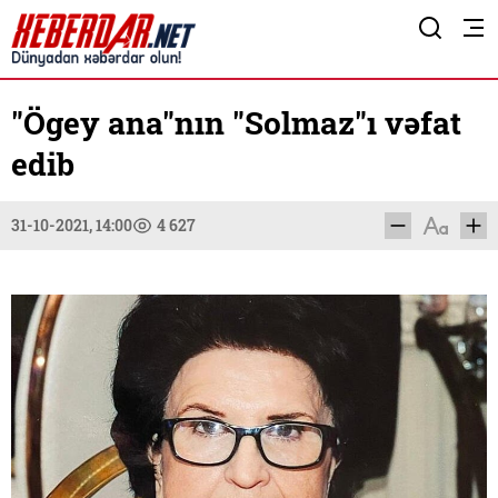
"Ögey ana"nın "Solmaz"ı vəfat
edib
31-10-2021, 14:00
4 627