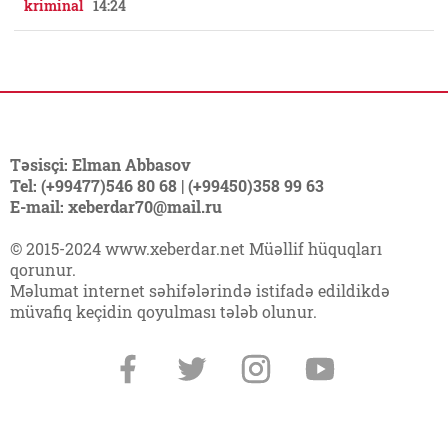
kriminal
14:24
Təsisçi: Elman Abbasov
Tel: (+99477)546 80 68 | (+99450)358 99 63
E-mail: xeberdar70@mail.ru
© 2015-2024 www.xeberdar.net Müəllif hüquqları
qorunur.
Məlumat internet səhifələrində istifadə edildikdə
müvafiq keçidin qoyulması tələb olunur.