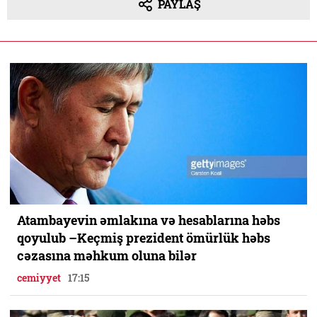
PAYLAŞ
Atambayevin əmlakına və hesablarına həbs
qoyulub –Keçmiş prezident ömürlük həbs
cəzasına məhkum oluna bilər
cemiyyet
17:15