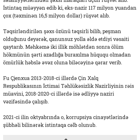
İstintaq müəyyən edib ki, eks-nazir 117 milyon yuandan
çox (təxminən 16,5 milyon dollar) rüşvət alıb.
Təqsirləndirilən şəxs özünü təqsirli bilib, peşman
olduğunu deyərək, qanunsuz yolla əldə etdiyi vəsaiti
qaytarıb. Məhkəmə iki illik möhlətdən sonra ölüm
hökmünün şərti azadlığa buraxılma hüququ olmadan
ömürlük həbslə əvəz oluna biləcəyinə qərar verib.
Fu Çjenxua 2013-2018-ci illərdə Çin Xalq
Respublikasının İctimai Təhlükəsizlik Nazirliyinin rəis
müavini, 2018-2020-ci illərdə isə ədliyyə naziri
vəzifəsində çalışıb.
2021-ci ilin oktyabrında o, korrupsiya cinayətlərində
şübhəli bilinərək istintaqa cəlb olunub.