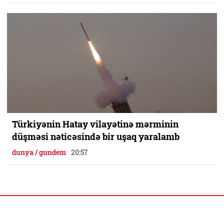
Türkiyənin Hatay vilayətinə mərminin
düşməsi nəticəsində bir uşaq yaralanıb
dunya / gundem
20:57