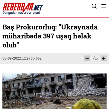
Baş Prokurorluq: “Ukraynada
müharibədə 397 uşaq həlak
olub”
30-09-2022, 12:27
662