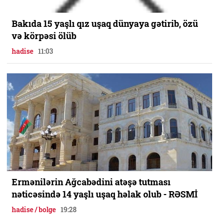
Bakıda 15 yaşlı qız uşaq dünyaya gətirib, özü
və körpəsi ölüb
hadise
11:03
Ermənilərin Ağcabədini atəşə tutması
nəticəsində 14 yaşlı uşaq həlak olub - RƏSMİ
hadise / bolge
19:28