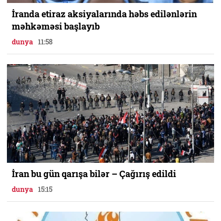
İranda etiraz aksiyalarında həbs edilənlərin
məhkəməsi başlayıb
dunya
11:58
İran bu gün qarışa bilər – Çağırış edildi
dunya
15:15