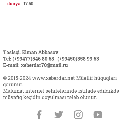
dunya
17:50
Təsisçi: Elman Abbasov
Tel: (+99477)546 80 68 | (+99450)358 99 63
E-mail: xeberdar70@mail.ru
© 2015-2024 www.xeberdar.net Müəllif hüquqları
qorunur.
Məlumat internet səhifələrində istifadə edildikdə
müvafiq keçidin qoyulması tələb olunur.