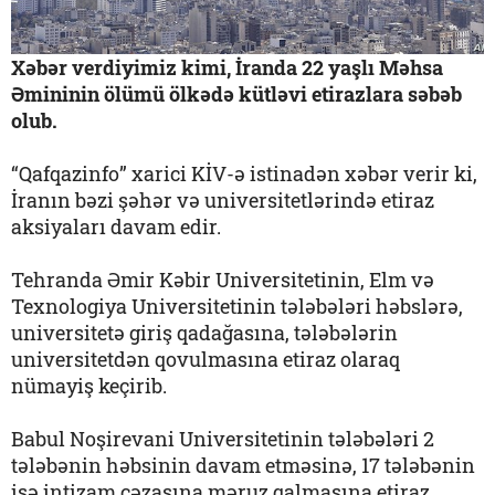
Xəbər verdiyimiz kimi, İranda 22 yaşlı Məhsa
Əmininin ölümü ölkədə kütləvi etirazlara səbəb
olub.
“Qafqazinfo” xarici KİV-ə istinadən xəbər verir ki,
İranın bəzi şəhər və universitetlərində etiraz
aksiyaları davam edir.
Tehranda Əmir Kəbir Universitetinin, Elm və
Texnologiya Universitetinin tələbələri həbslərə,
universitetə ​​giriş qadağasına, tələbələrin
universitetdən qovulmasına etiraz olaraq
nümayiş keçirib.
Babul Noşirevani Universitetinin tələbələri 2
tələbənin həbsinin davam etməsinə, 17 tələbənin
isə intizam cəzasına məruz qalmasına etiraz