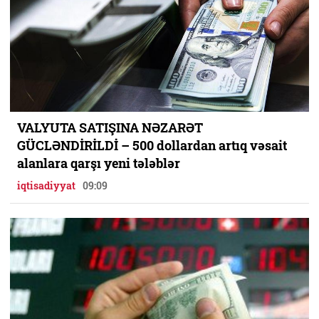
VALYUTA SATIŞINA NƏZARƏT
GÜCLƏNDİRİLDİ – 500 dollardan artıq vəsait
alanlara qarşı yeni tələblər
iqtisadiyyat
09:09