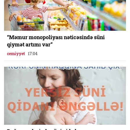
“Məmur monopoliyası nəticəsində süni
qiymət artımı var”
cemiyyet
17:04