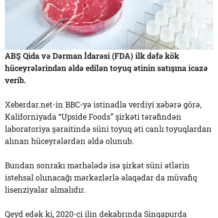
ABŞ Qida və Dərman İdarəsi (FDA) ilk dəfə kök
hüceyrələrindən əldə edilən toyuq ətinin satışına icazə
verib.
Xeberdar.net-in BBC-yə istinadla verdiyi xəbərə görə,
Kaliforniyada “Upside Foods” şirkəti tərəfindən
laboratoriya şəraitində süni toyuq əti canlı toyuqlardan
alınan hüceyrələrdən əldə olunub.
Bundan sonrakı mərhələdə isə şirkət süni ətlərin
istehsal olunacağı mərkəzlərlə əlaqədar da müvafiq
lisenziyalar almalıdır.
Qeyd edək ki, 2020-ci ilin dekabrında Sinqapurda