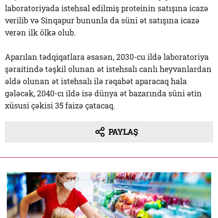
laboratoriyada istehsal edilmiş proteinin satışına icazə
verilib və Sinqapur bununla da süni ət satışına icazə
verən ilk ölkə olub.
Aparılan tədqiqatlara əsasən, 2030-cu ildə laboratoriya
şəraitində təşkil olunan ət istehsalı canlı heyvanlardan
əldə olunan ət istehsalı ilə rəqabət aparacaq hala
gələcək, 2040-cı ildə isə dünya ət bazarında süni ətin
xüsusi çəkisi 35 faizə çatacaq.
PAYLAŞ