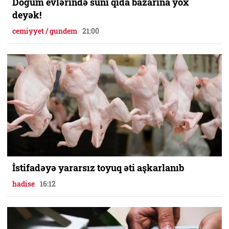
Doğum evlərində süni qida bazarına yox
deyək!
cemiyyet / gundem
21:00
İstifadəyə yararsız toyuq əti aşkarlanıb
hadise
16:12