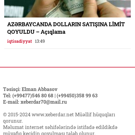
AZƏRBAYCANDA DOLLARIN SATIŞINA LİMİT
QOYULDU – Açıqlama
iqtisadiyyat
13:49
Təsisçi: Elman Abbasov
Tel: (+99477)546 80 68 | (+99450)358 99 63
E-mail: xeberdar70@mail.ru
© 2015-2024 www.xeberdar.net Müəllif hüquqları
qorunur.
Məlumat internet səhifələrində istifadə edildikdə
müvafiq keçidin qoyulması tələb olunur.