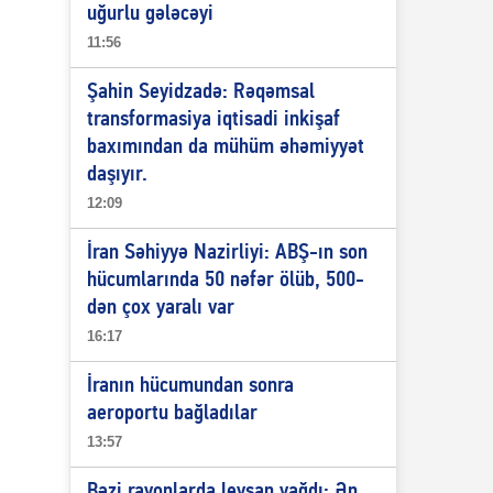
uğurlu gələcəyi
11:56
Şahin Seyidzadə: Rəqəmsal
transformasiya iqtisadi inkişaf
baxımından da mühüm əhəmiyyət
daşıyır.
12:09
İran Səhiyyə Nazirliyi: ABŞ-ın son
hücumlarında 50 nəfər ölüb, 500-
dən çox yaralı var
16:17
İranın hücumundan sonra
aeroportu bağladılar
13:57
Bəzi rayonlarda leysan yağdı: Ən