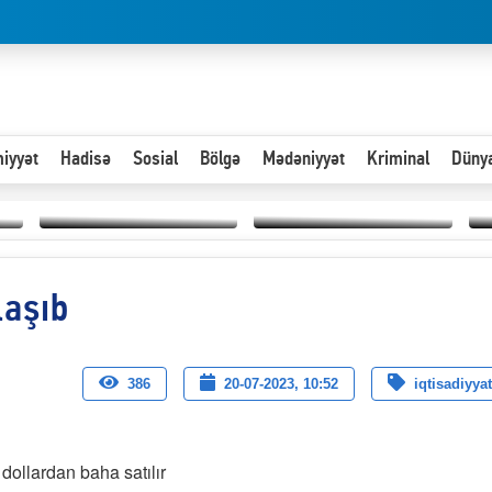
iyyət
Hadisə
Sosial
Bölgə
Mədəniyyət
Kriminal
Düny
Hər an ən çətin savaşa
laşıb
Paytaxta giriş vizası —
hazır olmalıyıq-
“
"Xoş gəldin, cibində
ZƏLİMXAN
d
pul varsa.”
MƏMMƏDLİ YAZIR
n
386
20-07-2023, 10:52
iqtisadiyyat
 dollardan baha satılır