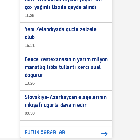
çox yağıntı Qaxda qeydə alındı
11:28
Yeni Zelandiyada güclü zəlzələ
olub
16:51
Gəncə xəstəxanasının yarım milyon
manatlıq tibbi tullantı xərci sual
doğurur
13:26
Slovakiya-Azərbaycan əlaqələrinin
inkişafı uğurla davam edir
09:50
BÜTÜN XƏBƏRLƏR