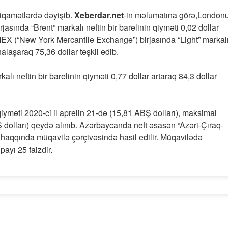
stiqamətlərdə dəyişib.
Xeberdar.net
-in məlumatına görə,London
asında “Brent” markalı neftin bir barelinin qiyməti 0,02 dollar
EX (“New York Mercantile Exchange”) birjasında “Light” markal
halaşaraq 75,36 dollar təşkil edib.
alı neftin bir barelinin qiyməti 0,77 dollar artaraq 84,3 dollar
 qiyməti 2020-ci il aprelin 21-də (15,81 ABŞ dolları), maksimal
Ş dolları) qeydə alınıb. Azərbaycanda neft əsasən “Azəri-Çıraq-
haqqında müqavilə çərçivəsində hasil edilir. Müqavilədə
ayı 25 faizdir.