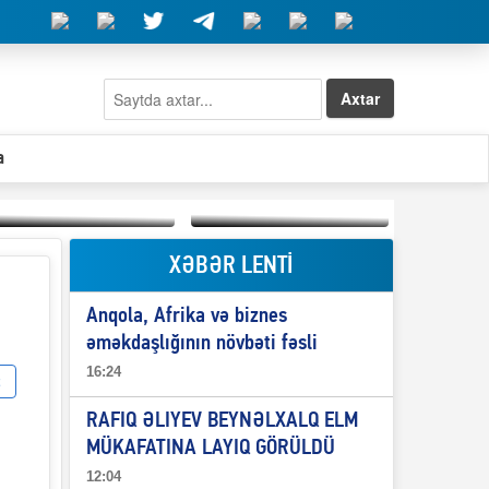
Axtar
a
XƏBƏR LENTİ
Elşad Abdullayevin
erməniləri
Qeyri-səlis məntiq və
maliyyələşdirən oğlu
Anqola, Afrika və biznes
il-nitq” elmimizə
niyə Azərbaycana
ələr verdi?
ekstradisiya olunmur?
əməkdaşlığının növbəti fəsli
16:24
RAFIQ ƏLIYEV BEYNƏLXALQ ELM
MÜKAFATINA LAYIQ GÖRÜLDÜ
12:04