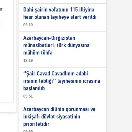
un
Dahi şairin vəfatının 115 illiyinə
həsr olunan layihəyə start verildi
ı
09:10
Azərbaycan-Qırğızıstan
münasibətləri: türk dünyasına
mühüm töhfə
12:19
‘’Şair Cavad Cavadlının ədəbi
irsinin təbliği‘’ layihəsinin icrasına
başlanılıb
09:51
Azərbaycan dilinin qorunması və
inkişafı dövlət siyasətinin
prioritetidir
09:59