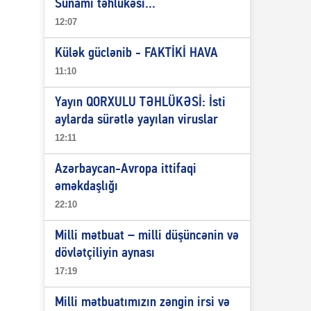
Sunami təhlükəsi...
12:07
Külək güclənib - FAKTİKİ HAVA
11:10
Yayın QORXULU TƏHLÜKƏSİ: İsti
aylarda sürətlə yayılan viruslar
12:11
Azərbaycan-Avropa ittifaqi
əməkdaşlığı
22:10
Milli mətbuat – milli düşüncənin və
dövlətçiliyin aynası
17:19
Milli mətbuatımızın zəngin irsi və