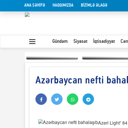
ANA SƏHİFƏ
HAQQIMIZDA
BİZİMLƏ ƏLAQƏ
Gündəm
Siyasət
İqtisadiyyat
Cəm
Azərbaycan nefti baha
Yaxın Şərqdəki
müharibənin qısa
Olduğu kimi görünən
təhlili
insan
Azeri Light” 84