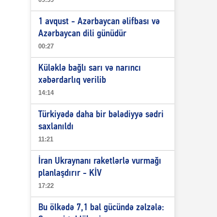
1 avqust - Azərbaycan əlifbası və
Azərbaycan dili günüdür
00:27
Küləklə bağlı sarı və narıncı
xəbərdarlıq verilib
14:14
Türkiyədə daha bir bələdiyyə sədri
saxlanıldı
11:21
İran Ukraynanı raketlərlə vurmağı
planlaşdırır - KİV
17:22
Bu ölkədə 7,1 bal gücündə zəlzələ: