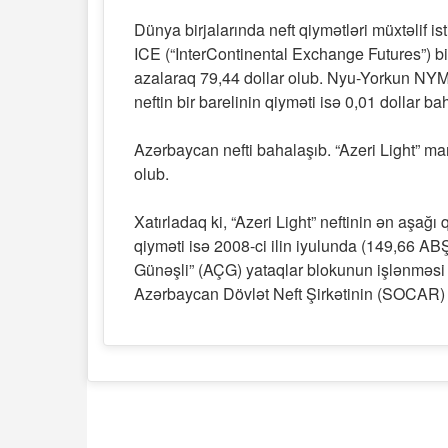
Dünya birjalarında neft qiymətləri müxtəlif i
ICE (“InterContinental Exchange Futures”) birj
azalaraq 79,44 dollar olub. Nyu-Yorkun NYM
neftin bir barelinin qiyməti isə 0,01 dollar ba
Azərbaycan nefti bahalaşıb. “Azeri Light” mark
olub.
Xatırladaq ki, “Azeri Light” neftinin ən aşağı
qiyməti isə 2008-ci ilin iyulunda (149,66 AB
Günəşli” (AÇG) yataqlar blokunun işlənməsi 
Azərbaycan Dövlət Neft Şirkətinin (SOCAR) p