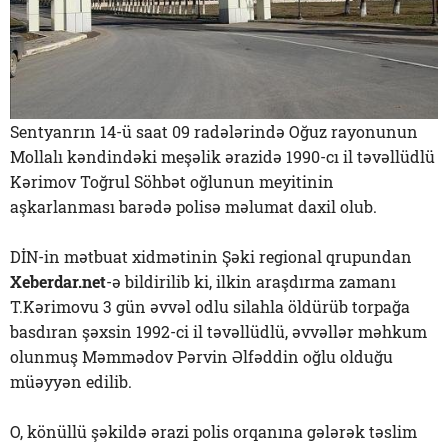
Sentyanrın 14-ü saat 09 radələrində Oğuz rayonunun
Mollalı kəndindəki meşəlik ərazidə 1990-cı il təvəllüdlü
Kərimov Toğrul Söhbət oğlunun meyitinin
aşkarlanması barədə polisə məlumat daxil olub.
DİN-in mətbuat xidmətinin Şəki regional qrupundan
Xeberdar.net
-ə bildirilib ki, ilkin araşdırma zamanı
T.Kərimovu 3 gün əvvəl odlu silahla öldürüb torpağa
basdıran şəxsin 1992-ci il təvəllüdlü, əvvəllər məhkum
olunmuş Məmmədov Pərvin Əlfəddin oğlu olduğu
müəyyən edilib.
O, könüllü şəkildə ərazi polis orqanına gələrək təslim