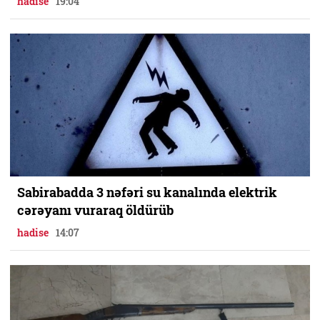
hadise
19:04
Sabirabadda 3 nəfəri su kanalında elektrik
cərəyanı vuraraq öldürüb
hadise
14:07