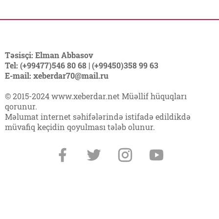
Təsisçi: Elman Abbasov
Tel: (+99477)546 80 68 | (+99450)358 99 63
E-mail: xeberdar70@mail.ru
© 2015-2024 www.xeberdar.net Müəllif hüquqları
qorunur.
Məlumat internet səhifələrində istifadə edildikdə
müvafiq keçidin qoyulması tələb olunur.