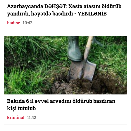
Azərbaycanda DƏHŞƏT: Xəstə atasını öldürüb
yandırdı, həyətdə basdırdı - YENİLƏNİB
hadise
10:42
Bakıda 6 il əvvəl arvadını öldürüb basdıran
kişi tutulub
kriminal
11:42