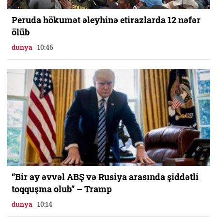
Peruda hökumət əleyhinə etirazlarda 12 nəfər
ölüb
dunya
10:46
“Bir ay əvvəl ABŞ və Rusiya arasında şiddətli
toqquşma olub” – Tramp
dunya
10:14