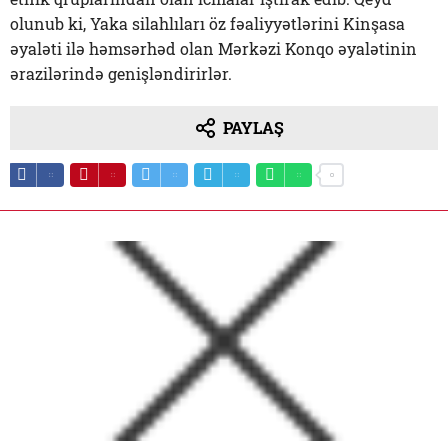
olunub ki, Yaka silahlıları öz fəaliyyətlərini Kinşasa
əyaləti ilə həmsərhəd olan Mərkəzi Konqo əyalətinin
ərazilərində genişləndirirlər.
PAYLAŞ