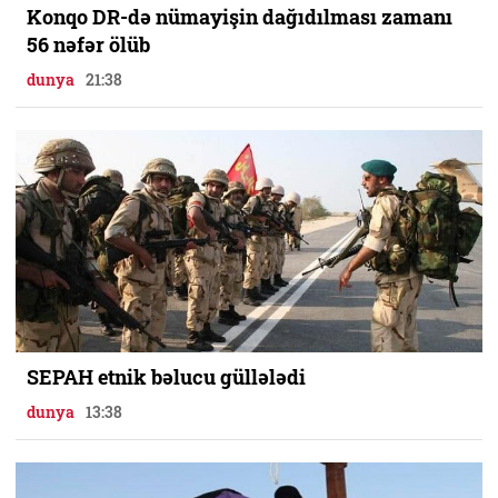
Konqo DR-də nümayişin dağıdılması zamanı
56 nəfər ölüb
dunya
21:38
SEPAH etnik bəlucu güllələdi
dunya
13:38