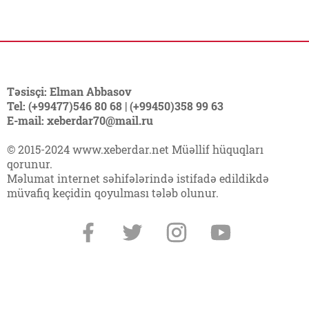
Təsisçi: Elman Abbasov
Tel: (+99477)546 80 68 | (+99450)358 99 63
E-mail: xeberdar70@mail.ru
© 2015-2024 www.xeberdar.net Müəllif hüquqları
qorunur.
Məlumat internet səhifələrində istifadə edildikdə
müvafiq keçidin qoyulması tələb olunur.