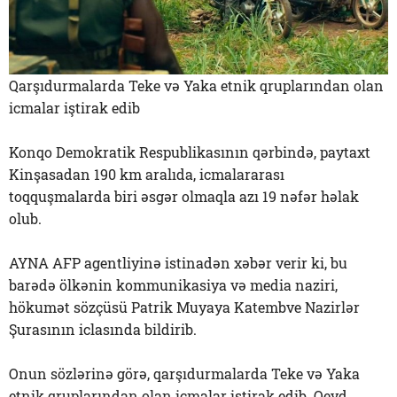
Qarşıdurmalarda Teke və Yaka etnik qruplarından olan
icmalar iştirak edib
Konqo Demokratik Respublikasının qərbində, paytaxt
Kinşasadan 190 km aralıda, icmalararası
toqquşmalarda biri əsgər olmaqla azı 19 nəfər həlak
olub.
AYNA AFP agentliyinə istinadən xəbər verir ki, bu
barədə ölkənin kommunikasiya və media naziri,
hökumət sözçüsü Patrik Muyaya Katembve Nazirlər
Şurasının iclasında bildirib.
Onun sözlərinə görə, qarşıdurmalarda Teke və Yaka
etnik qruplarından olan icmalar iştirak edib. Qeyd