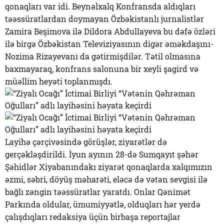
qonaqları var idi. Beynəlxalq Konfransda aldıqları
təəssüratlardan doymayan Özbəkistanlı jurnalistlər
Zamira Beşimova ilə Dildora Abdullayeva bu dəfə özləri
ilə birgə Özbəkistan Televiziyasının digər əməkdaşını-
Nozima Rizayevanı da gətirmişdilər. Tətil olmasına
baxmayaraq, konfrans salonuna bir xeyli şagird və
müəllim heyəti toplanmışdı.
Layihə çərçivəsində görüşlər, ziyarətlər də
gerçəkləşdirildi. İyun ayının 28-də Sumqayıt şəhər
Şəhidlər Xiyabanındakı ziyarət qonaqlarda xalqımızın
əzmi, səbri, döyüş məharəti, eləcə də vətən sevgisi ilə
bağlı zəngin təəssüratlar yaratdı. Onlar Qənimət
Parkında oldular, ümumiyyətlə, olduqları hər yerdə
çalışdıqları redaksiya üçün birbaşa reportajlar