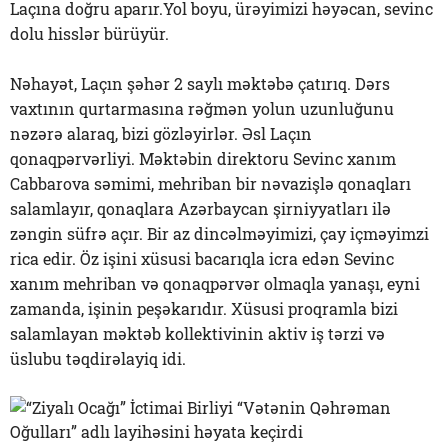
Laçına doğru aparır.Yol boyu, ürəyimizi həyəcan, sevinc
dolu hisslər bürüyür.
Nəhayət, Laçın şəhər 2 saylı məktəbə çatırıq. Dərs
vaxtının qurtarmasına rəğmən yolun uzunluğunu
nəzərə alaraq, bizi gözləyirlər. Əsl Laçın
qonaqpərvərliyi. Məktəbin direktoru Sevinc xanım
Cabbarova səmimi, mehriban bir nəvazişlə qonaqları
salamlayır, qonaqlara Azərbaycan şirniyyatları ilə
zəngin süfrə açır. Bir az dincəlməyimizi, çay içməyimzi
rica edir. Öz işini xüsusi bacarıqla icra edən Sevinc
xanım mehriban və qonaqpərvər olmaqla yanaşı, eyni
zamanda, işinin peşəkarıdır. Xüsusi proqramla bizi
salamlayan məktəb kollektivinin aktiv iş tərzi və
üslubu təqdirəlayiq idi.