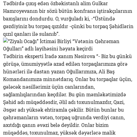
Tədbirdə çıxış edən özbəkistanlı alim Gulkar
Hamroyevanın bir sözü bütün konfrans iştirakçılarının
baxışlarını dondurdu. O, vurğuladı ki, -“Üstündə
gəzdiyiniz bu torpaq qızıldır -çünki bu torpaq Şəhidlərin
qızıl qanları ilə sulanıb”.
Tədbirin eksperti İradə xanım Nəsirova “- Biz bu günkü
görüşə, ümumiyyətlə azad edilən torpaqlarımıza görə
hünərləri ilə dastan yazan Oğullarımıza, Ali Baş
Komandanımıza minnətdarıq. Onlar bu torpaqlar üçün,
gələcək nəsillərimiz üçün canlarından,
sağlamlıqlarından keçdilər. Bu gün məmləkətimizdə
Şəhid adı müqəddəsdir, Əlil adı toxunulmazdır, Qazi,
Əsgər adı yüksək ehtiramla çəkilir. Bütün bunlar bu
qəhrəmanların vətən, torpaq uğrunda verdiyi canın,
axıtdığı qanın əvəzi belə deyildir. Onlar bizim
müqəddəs, toxunulmaz, yüksək dəyərlərə malik