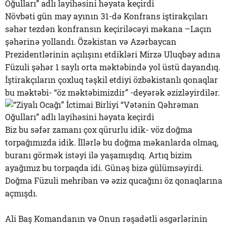
Növbəti gün may ayının 31-də Konfrans iştirakçıları
səhər tezdən konfransın keçiriləcəyi məkana –Laçın
şəhərinə yollandı. Özəkistan və Azərbaycan
Prezidentlərinin açılışını etdikləri Mirzə Uluqbəy adına
Füzuli şəhər 1 saylı orta məktəbində yol üstü dayandıq.
İştirakçıların çoxluq təşkil etdiyi özbəkistanlı qonaqlar
bu məktəbi- “öz məktəbimizdir” -deyərək əzizləyirdilər.
Biz bu səfər zamanı çox qürurlu idik- vöz doğma
torpağımızda idik. İllərlə bu doğma məkanlarda olmaq,
buranı görmək istəyi ilə yaşamışdıq. Artıq bizim
ayağımız bu torpaqda idi. Günəş bizə gülümsəyirdi.
Doğma Füzuli mehriban və əziz qucağını öz qonaqlarına
açmışdı.
Ali Baş Komandanın və Onun rəşadətli əsgərlərinin