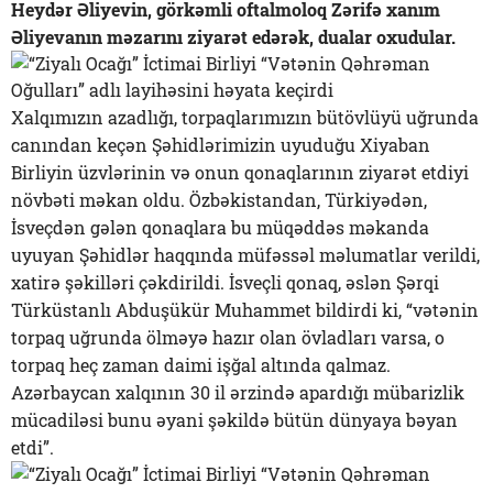
Heydər Əliyevin, görkəmli oftalmoloq Zərifə xanım
Əliyevanın məzarını ziyarət edərək, dualar oxudular.
Xalqımızın azadlığı, torpaqlarımızın bütövlüyü uğrunda
canından keçən Şəhidlərimizin uyuduğu Xiyaban
Birliyin üzvlərinin və onun qonaqlarının ziyarət etdiyi
növbəti məkan oldu. Özbəkistandan, Türkiyədən,
İsveçdən gələn qonaqlara bu müqəddəs məkanda
uyuyan Şəhidlər haqqında müfəssəl məlumatlar verildi,
xatirə şəkilləri çəkdirildi. İsveçli qonaq, əslən Şərqi
Türküstanlı Abduşükür Muhammet bildirdi ki, “vətənin
torpaq uğrunda ölməyə hazır olan övladları varsa, o
torpaq heç zaman daimi işğal altında qalmaz.
Azərbaycan xalqının 30 il ərzində apardığı mübarizlik
mücadiləsi bunu əyani şəkildə bütün dünyaya bəyan
etdi”.