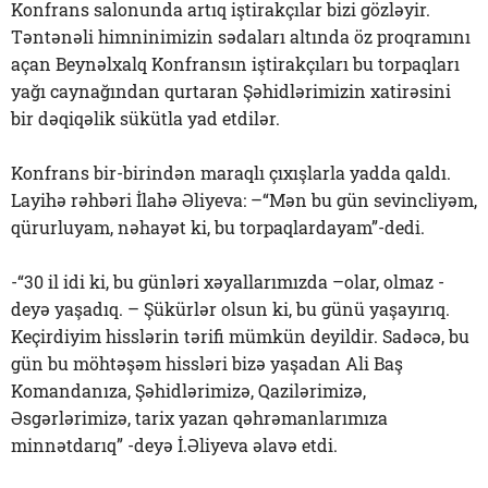
Konfrans salonunda artıq iştirakçılar bizi gözləyir.
Təntənəli himninimizin sədaları altında öz proqramını
açan Beynəlxalq Konfransın iştirakçıları bu torpaqları
yağı caynağından qurtaran Şəhidlərimizin xatirəsini
bir dəqiqəlik sükütla yad etdilər.
Konfrans bir-birindən maraqlı çıxışlarla yadda qaldı.
Layihə rəhbəri İlahə Əliyeva: –“Mən bu gün sevincliyəm,
qürurluyam, nəhayət ki, bu torpaqlardayam”-dedi.
-“30 il idi ki, bu günləri xəyallarımızda –olar, olmaz -
deyə yaşadıq. – Şükürlər olsun ki, bu günü yaşayırıq.
Keçirdiyim hisslərin tərifi mümkün deyildir. Sadəcə, bu
gün bu möhtəşəm hissləri bizə yaşadan Ali Baş
Komandanıza, Şəhidlərimizə, Qazilərimizə,
Əsgərlərimizə, tarix yazan qəhrəmanlarımıza
minnətdarıq” -deyə İ.Əliyeva əlavə etdi.