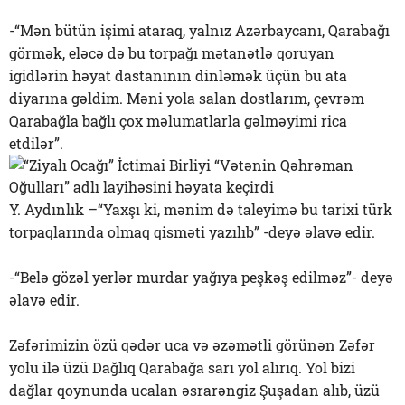
-“Mən bütün işimi ataraq, yalnız Azərbaycanı, Qarabağı
görmək, eləcə də bu torpağı mətanətlə qoruyan
igidlərin həyat dastanının dinləmək üçün bu ata
diyarına gəldim. Məni yola salan dostlarım, çevrəm
Qarabağla bağlı çox məlumatlarla gəlməyimi rica
etdilər”.
Y. Aydınlık –“Yaxşı ki, mənim də taleyimə bu tarixi türk
torpaqlarında olmaq qisməti yazılıb” -deyə əlavə edir.
-“Belə gözəl yerlər murdar yağıya peşkəş edilməz”- deyə
əlavə edir.
Zəfərimizin özü qədər uca və əzəmətli görünən Zəfər
yolu ilə üzü Dağlıq Qarabağa sarı yol alırıq. Yol bizi
dağlar qoynunda ucalan əsrarəngiz Şuşadan alıb, üzü