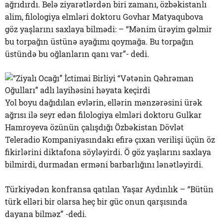
ağrıdırdı. Belə ziyarətlərdən biri zamanı, özbəkistanlı
alim, filologiya elmləri doktoru Govhar Matyaqubova
göz yaşlarını saxlaya bilmədi: – “Mənim ürəyim gəlmir
bu torpağın üstünə ayağımı qoymağa. Bu torpağın
üstündə bu oğlanların qanı var”- dedi.
Yol boyu dağıdılan evlərin, ellərin mənzərəsini ürək
ağrısı ilə seyr edən filologiya elmləri doktoru Gulkar
Hamroyeva özünün çalışdığı Özbəkistan Dövlət
Teleradio Kompaniyasındakı efirə çıxan verilişi üçün öz
fikirlərini diktafona söyləyirdi. Ö göz yaşlarını saxlaya
bilmirdi, durmadan erməni barbarlığını lənətləyirdi.
Türkiyədən konfransa qatılan Yaşar Aydınlık – “Bütün
türk elləri bir olarsa heç bir güc onun qarşısında
dayana bilməz” -dedi.