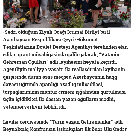
-
Sədri olduğum Ziyalı Ocağı İctimai Birliyi bu il
Azərbaycan Respublikası Qeyri-Hökumət
Təşkilatlarına Dövlət Dəstəyi Agentliyi tərəfindən elan
edilən qrant müsabiqəsində qalib gələrək, “Vətənin
Qəhrəman Oğulları” adlı layihəsini həyata keçirdi.
Agentliyin maliyyə vəsaiti ilə reallaşdırılan layihənin
qarşısında duran əsas məqsəd Azərbaycanın haqq
davası uğrunda apardığı azadlıq mücadiləsi,
torpaqlarımızın mənfur erməni işğalından qurtulması
üçün igidlikləri ilə dastan yazan oğulların mədhi,
vətənpərvərliyin təbliği idi.
Layihə çərçivəsində “Tarix yazan Qəhrəmanlar” adlı
Beynəlxalq Konfransın iştirakçıları ilk öncə Ulu Öndər