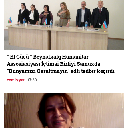
" El Gücü " Beynəlxalq Humanitar
Assosiasiyası İçtimai Birliyi Samuxda
"Dünyamızı Qaraltmayın" adlı tədbir keçirdi
cemiyyet
17:30