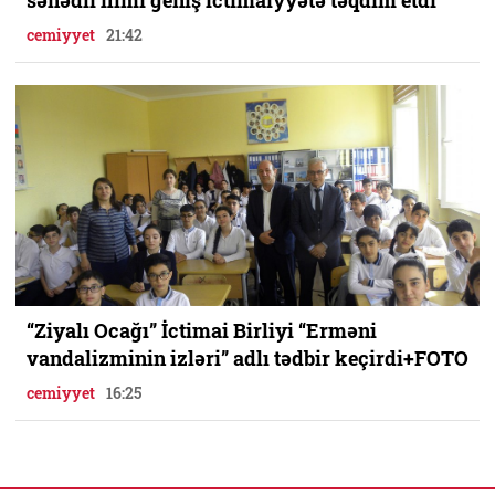
sənədli filmi geniş ictimaiyyətə təqdim etdi
cemiyyet
21:42
“Ziyalı Ocağı” İctimai Birliyi “Erməni
vandalizminin izləri” adlı tədbir keçirdi+FOTO
cemiyyet
16:25