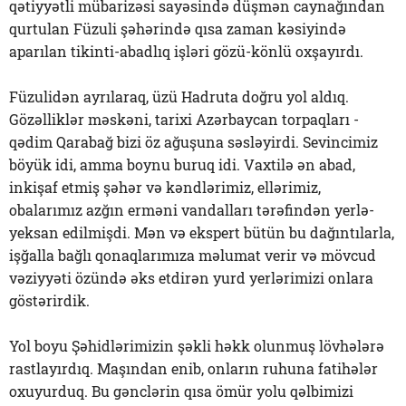
qətiyyətli mübarizəsi sayəsində düşmən caynağından
qurtulan Füzuli şəhərində qısa zaman kəsiyində
aparılan tikinti-abadlıq işləri gözü-könlü oxşayırdı.
Füzulidən ayrılaraq, üzü Hadruta doğru yol aldıq.
Gözəlliklər məskəni, tarixi Azərbaycan torpaqları -
qədim Qarabağ bizi öz ağuşuna səsləyirdi. Sevincimiz
böyük idi, amma boynu buruq idi. Vaxtilə ən abad,
inkişaf etmiş şəhər və kəndlərimiz, ellərimiz,
obalarımız azğın erməni vandalları tərəfindən yerlə-
yeksan edilmişdi. Mən və ekspert bütün bu dağıntılarla,
işğalla bağlı qonaqlarımıza məlumat verir və mövcud
vəziyyəti özündə əks etdirən yurd yerlərimizi onlara
göstərirdik.
Yol boyu Şəhidlərimizin şəkli həkk olunmuş lövhələrə
rastlayırdıq. Maşından enib, onların ruhuna fatihələr
oxuyurduq. Bu gənclərin qısa ömür yolu qəlbimizi