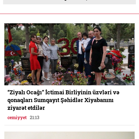
“Ziyalı Ocağı” İctimai Birliyinin üzvləri və
qonaqları Sumqayıt Şəhidlər Xiyabanını
ziyarət etdilər
cemiyyet
21:13