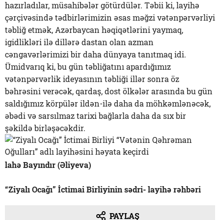
hazırladılar, müsahibələr götürdülər. Təbii ki, layihə
çərçivəsində tədbirlərimizin əsas məğzi vətənpərvərliyi
təbliğ etmək, Azərbaycan həqiqətlərini yaymaq,
igidlikləri ilə dillərə dastan olan azman
cəngavərlərimizi bir daha dünyaya tanıtmaq idi.
Ümidvarıq ki, bu gün təbliğatını apardığımız
vətənpərvərlik ideyasının təbliği illər sonra öz
bəhrəsini verəcək, qardaş, dost ölkələr arasında bu gün
saldığımız körpülər ildən-ilə daha da möhkəmlənəcək,
əbədi və sarsılmaz tarixi bağlarla daha da sıx bir
şəkildə birləşəcəkdir.
lahə Bayındır (Əliyeva)
“Ziyalı Ocağı” İctimai Birliyinin sədri- layihə rəhbəri
PAYLAŞ