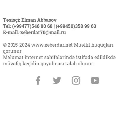
Təsisçi: Elman Abbasov
Tel: (+99477)546 80 68 | (+99450)358 99 63
E-mail: xeberdar70@mail.ru
© 2015-2024 www.xeberdar.net Müəllif hüquqları
qorunur.
Məlumat internet səhifələrində istifadə edildikdə
müvafiq keçidin qoyulması tələb olunur.