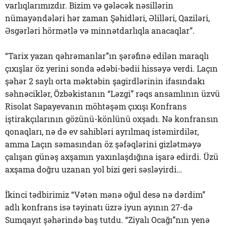
varlıqlarımızdır. Bizim və gələcək nəsillərin
nümayəndələri hər zaman Şəhidləri, Əlilləri, Qaziləri,
Əsgərləri hörmətlə və minnətdarlıqla anacaqlar”.
“Tarix yazan qəhrəmanlar”ın şərəfinə edilən maraqlı
çıxışlar öz yerini sonda ədəbi-bədii hissəyə verdi. Laçın
şəhər 2 saylı orta məktəbin şagirdlərinin ifasındakı
səhnəciklər, Özbəkistanın “Ləzgi” rəqs ansamlının üzvü
Risolat Sapayevanın möhtəşəm çıxışı Konfrans
iştirakçılarının gözünü-könlünü oxşadı. Nə konfransın
qonaqları, nə də ev sahibləri ayrılmaq istəmirdilər,
amma Laçın səmasından öz şəfəqlərini gizlətməyə
çalışan günəş axşamın yaxınlaşdığına işarə edirdi. Üzü
axşama doğru uzanan yol bizi geri səsləyirdi…
İkinci tədbirimiz “Vətən mənə oğul desə nə dərdim”
adlı konfrans isə təyinatı üzrə iyun ayının 27-də
Sumqayıt şəhərində baş tutdu. “Ziyalı Ocağı”nın yenə