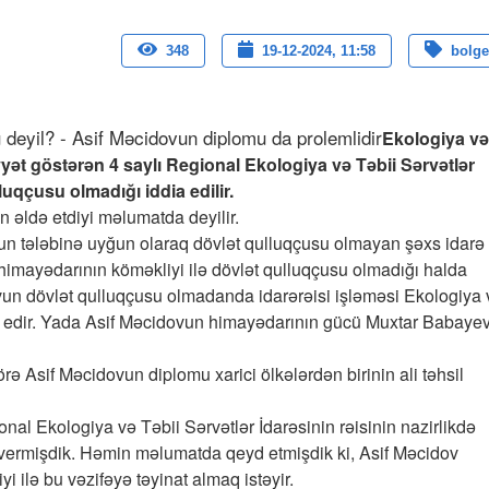
348
19-12-2024, 11:58
bolge
Ekologiya və
iyyət göstərən 4 saylı Regional Ekologiya və Təbii Sərvətlər
luqçusu olmadığı iddia edilir.
əldə etdiyi məlumatda deyilir.
nun tələbinə uyğun olaraq dövlət qulluqçusu olmayan şəxs idarə
 himayədarının köməkliyi ilə dövlət qulluqçusu olmadığı halda
dovun dövlət qulluqçusu olmadanda idarərəisi işləməsi Ekologiya 
e edir. Yada Asif Məcidovun himayədarının gücü Muxtar Babayev
 Asif Məcidovun diplomu xarici ölkələrdən birinin ali təhsil
onal Ekologiya və Təbii Sərvətlər İdarəsinin rəisinin nazirlikdə
 vermişdik. Həmin məlumatda qeyd etmişdik ki, Asif Məcidov
ilə bu vəzifəyə təyinat almaq istəyir.