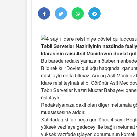
Təbii Sərvətlər Nazirliyinin nəzdində fəal
İdarəsinin rəisi Asif Məcidovun dövlət qul
Bu barədə redaksiyamıza mötəbər mənbədən 
Bildirək ki, “Dövlət qulluğu haqqında” qanu
rəisi təyin edilə bilməz. Ancaq Asif Məcidov
idarə rəisi təyinatı alıb. Görünür Asif Məci
Təbii Sərvətlər Naziri Muxtar Babayevi qan
üstələyir.
Redaksiyamıza daxil olan digər məlumata görə
müəsissəsinə aiddir.
Xatırladaq ki, bir neçə gün öncə 4 saylı Regi
yüksək vəzifəyə gedəcəyi ilə bağlı məlumat
yüksək vəzifədə işləyən qohumunun köməkliyi 