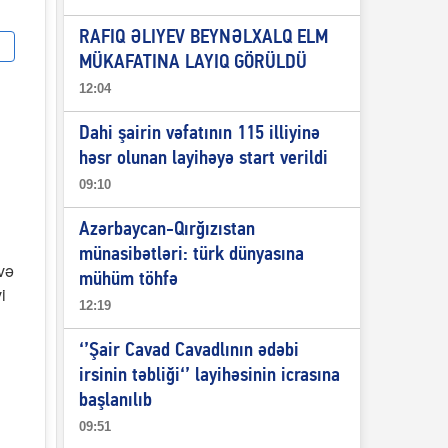
RAFIQ ƏLIYEV BEYNƏLXALQ ELM
MÜKAFATINA LAYIQ GÖRÜLDÜ
12:04
Dahi şairin vəfatının 115 illiyinə
həsr olunan layihəyə start verildi
09:10
Azərbaycan-Qırğızıstan
münasibətləri: türk dünyasına
və
mühüm töhfə
i
12:19
‘’Şair Cavad Cavadlının ədəbi
irsinin təbliği‘’ layihəsinin icrasına
başlanılıb
09:51