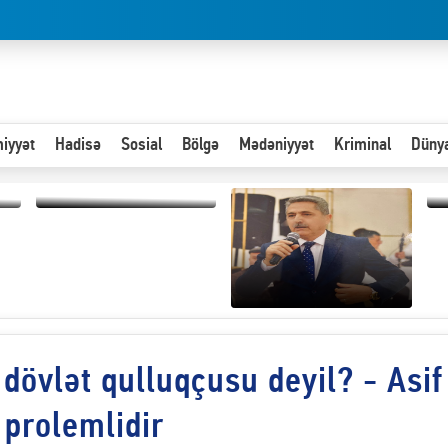
iyyət
Hadisə
Sosial
Bölgə
Mədəniyyət
Kriminal
Düny
Paytaxta giriş vizası —
“
"Xoş gəldin, cibində
d
pul varsa.”
n
Hər an ən çətin savaşa
ə dövlət qulluqçusu deyil? - Asif
hazır olmalıyıq-
ZƏLİMXAN
MƏMMƏDLİ YAZIR
prolemlidir