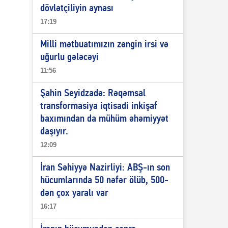
dövlətçiliyin aynası
17:19
Milli mətbuatımızın zəngin irsi və
uğurlu gələcəyi
11:56
Şahin Seyidzadə: Rəqəmsal
transformasiya iqtisadi inkişaf
baxımından da mühüm əhəmiyyət
daşıyır.
12:09
İran Səhiyyə Nazirliyi: ABŞ-ın son
hücumlarında 50 nəfər ölüb, 500-
dən çox yaralı var
16:17