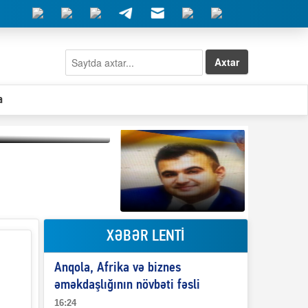
Axtar
a
Qeyri-səlis məntiq və
il-nitq” elmimizə
ələr verdi?
XƏBƏR LENTİ
Elşad Abdullayevin
erməniləri
maliyyələşdirən oğlu
Anqola, Afrika və biznes
niyə Azərbaycana
ekstradisiya olunmur?
əməkdaşlığının növbəti fəsli
16:24