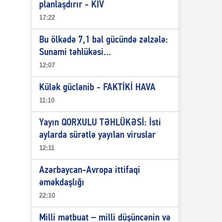
planlaşdırır - KİV
17:22
Bu ölkədə 7,1 bal gücündə zəlzələ:
Sunami təhlükəsi...
12:07
Külək güclənib - FAKTİKİ HAVA
11:10
Yayın QORXULU TƏHLÜKƏSİ: İsti
aylarda sürətlə yayılan viruslar
12:11
Azərbaycan-Avropa ittifaqi
əməkdaşlığı
22:10
Milli mətbuat – milli düşüncənin və