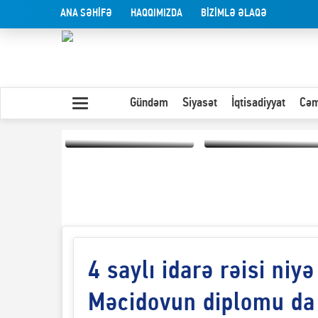
ANA SƏHİFƏ
HAQQIMIZDA
BİZİMLƏ ƏLAQƏ
Gündəm
Siyasət
İqtisadiyyat
Cəm
Yaxın Şərqdəki
müharibənin qısa
Olduğu kimi görünən
təhlili
insan
4 saylı idarə rəisi niy
Məcidovun diplomu da 