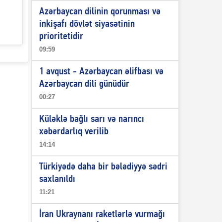
Azərbaycan dilinin qorunması və
inkişafı dövlət siyasətinin
prioritetidir
09:59
1 avqust - Azərbaycan əlifbası və
Azərbaycan dili günüdür
00:27
Küləklə bağlı sarı və narıncı
xəbərdarlıq verilib
14:14
Türkiyədə daha bir bələdiyyə sədri
saxlanıldı
11:21
İran Ukraynanı raketlərlə vurmağı