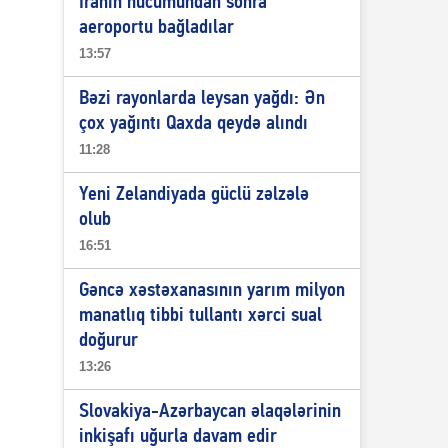
İranın hücumundan sonra
aeroportu bağladılar
13:57
Bəzi rayonlarda leysan yağdı: Ən
çox yağıntı Qaxda qeydə alındı
11:28
Yeni Zelandiyada güclü zəlzələ
olub
16:51
Gəncə xəstəxanasının yarım milyon
manatlıq tibbi tullantı xərci sual
doğurur
13:26
Slovakiya-Azərbaycan əlaqələrinin
inkişafı uğurla davam edir