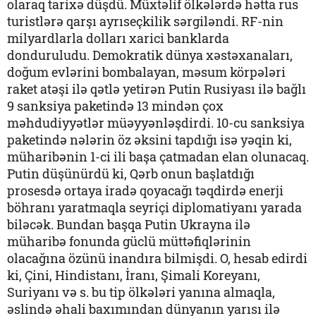
olaraq tarixə düşdü. Müxtəlif ölkələrdə hətta rus
turistlərə qarşı ayrıseçkilik sərgiləndi. RF-nin
milyardlarla dolları xarici banklarda
donduruludu. Demokratik dünya xəstəxanaları,
doğum evlərini bombalayan, məsum körpələri
raket atəşi ilə qətlə yetirən Putin Rusiyası ilə bağlı
9 sanksiya paketində 13 mindən çox
məhdudiyyətlər müəyyənləşdirdi. 10-cu sanksiya
paketində nələrin öz əksini tapdığı isə yəqin ki,
müharibənin 1-ci ili başa çatmadan elan olunacaq.
Putin düşünürdü ki, Qərb onun başlatdığı
prosesdə ortaya iradə qoyacağı təqdirdə enerji
böhranı yaratmaqla seyriçi diplomatiyanı yarada
biləcək. Bundan başqa Putin Ukrayna ilə
müharibə fonunda güclü müttəfiqlərinin
olacağına özünü inandıra bilmişdi. O, hesab edirdi
ki, Çini, Hindistanı, İranı, Şimali Koreyanı,
Suriyanı və s. bu tip ölkələri yanına almaqla,
əslində əhali baxımından dünyanın yarısı ilə