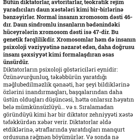
Bütün diktatorlar, avtoritarlar, teokratik rejim
yaradıcıları daun xəstələri kimi bir-birlərinə
bənzəyirlər. Normal insanın xromosom dəsti 46-
dır. Daun sindromlu insanların bədənindəki
hüceyrələrin xromosom dəsti isə 47-dir. Bu
genetik fərqlilikdir. Xromosomlar həm də insanın
psixoloji vəziyyətinə nəzarət edən, daha doğrusu
insanı şəxsiyyət kimi formalaşdıran əsas
ünsürdür.
Diktatorların psixoloji göstəriciləri eynidir:
Özünəvurğunluq, təkəbbürün yaratdığı
məğlubedilməzlik qənaəti, hər şeyi bildiklərinə
özlərini inandırmaqları, başqalarından daha
üstün olduqları düşüncəsi, hətta onlarsız həyatın
belə mümkünsüzlüyü... və s. Sıralamadan
göründüyü kimi hər bir diktator zehniyyəti xəstə
təfəkkürdən xəbər verir. Diktatorlar əldə
etdiklərinə, ətraflarında yaratdıqları manqurt
ordusuna rəğmən böyümürlər. Və sonda nə