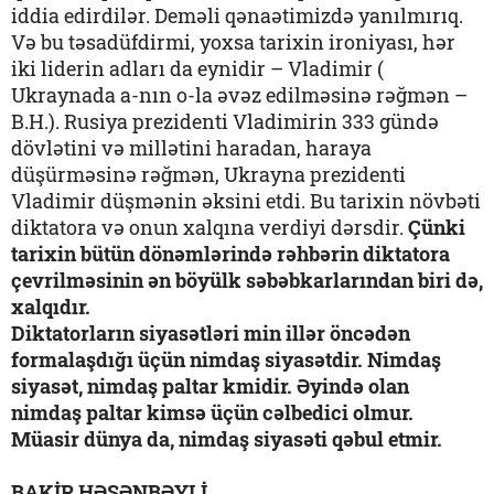
iddia edirdilər. Deməli qənaətimizdə yanılmırıq.
Və bu təsadüfdirmi, yoxsa tarixin ironiyası, hər
iki liderin adları da eynidir – Vladimir (
Ukraynada a-nın o-la əvəz edilməsinə rəğmən –
B.H.). Rusiya prezidenti Vladimirin 333 gündə
dövlətini və millətini haradan, haraya
düşürməsinə rəğmən, Ukrayna prezidenti
Vladimir düşmənin əksini etdi. Bu tarixin növbəti
diktatora və onun xalqına verdiyi dərsdir.
Çünki
tarixin bütün dönəmlərində rəhbərin diktatora
çevrilməsinin ən böyülk səbəbkarlarından biri də,
xalqıdır.
Diktatorların siyasətləri min illər öncədən
formalaşdığı üçün nimdaş siyasətdir. Nimdaş
siyasət, nimdaş paltar kmidir. Əyində olan
nimdaş paltar kimsə üçün cəlbedici olmur.
Müasir dünya da, nimdaş siyasəti qəbul etmir.
BAKİR HƏSƏNBƏYLİ