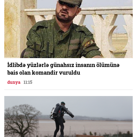
İdlibdə yüzlərlə günahsız insanın ölümünə
bais olan komandir vuruldu
dunya
11:15