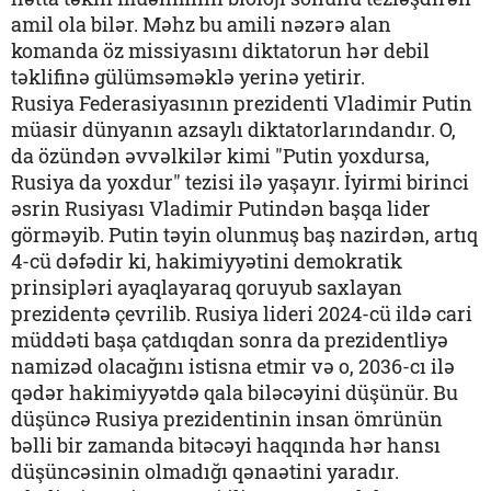
amil ola bilər. Məhz bu amili nəzərə alan
komanda öz missiyasını diktatorun hər debil
təklifinə gülümsəməklə yerinə yetirir.
Rusiya Federasiyasının prezidenti Vladimir Putin
müasir dünyanın azsaylı diktatorlarındandır. O,
da özündən əvvəlkilər kimi "Putin yoxdursa,
Rusiya da yoxdur" tezisi ilə yaşayır. İyirmi birinci
əsrin Rusiyası Vladimir Putindən başqa lider
görməyib. Putin təyin olunmuş baş nazirdən, artıq
4-cü dəfədir ki, hakimiyyətini demokratik
prinsipləri ayaqlayaraq qoruyub saxlayan
prezidentə çevrilib. Rusiya lideri 2024-cü ildə cari
müddəti başa çatdıqdan sonra da prezidentliyə
namizəd olacağını istisna etmir və o, 2036-cı ilə
qədər hakimiyyətdə qala biləcəyini düşünür. Bu
düşüncə Rusiya prezidentinin insan ömrünün
bəlli bir zamanda bitəcəyi haqqında hər hansı
düşüncəsinin olmadığı qənaətini yaradır.