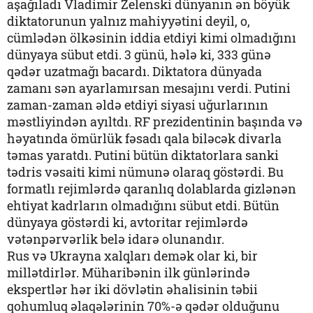
aşağıladı Vladimir Zelenski dünyanın ən böyük
diktatorunun yalnız mahiyyətini deyil, o,
cümlədən ölkəsinin iddia etdiyi kimi olmadığını
dünyaya sübut etdi. 3 günü, hələ ki, 333 günə
qədər uzatmağı bacardı. Diktatora dünyada
zamanı sən ayarlamırsan mesajını verdi. Putini
zaman-zaman əldə etdiyi siyasi uğurlarının
məstliyindən ayıltdı. RF prezidentinin başında və
həyatında ömürlük fəsadı qala biləcək divarla
təmas yaratdı. Putini bütün diktatorlara sanki
tədris vəsaiti kimi nümunə olaraq göstərdi. Bu
formatlı rejimlərdə qaranlıq dolablarda gizlənən
ehtiyat kadrların olmadığını sübut etdi. Bütün
dünyaya göstərdi ki, avtoritar rejimlərdə
vətənpərvərlik belə idarə olunandır.
Rus və Ukrayna xalqları demək olar ki, bir
millətdirlər. Müharibənin ilk günlərində
ekspertlər hər iki dövlətin əhalisinin təbii
qohumluq əlaqələrinin 70%-ə qədər olduğunu