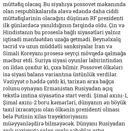
müttəfiq olacaq. Bu siyahıya possovet məkanında
olan respublikalarıda əlavə edəndə daha ciddi
müttəfiqlərinin olacağını düşünən RF prezidenti
ilk günlərdəcə yanıldığının fərqində oldu. Çin və
Hindistanın bu proseslə bağlı siyasətləri yalnız
iqtisadi mənfəətdən uzağa getmədi. Beynəlxalq
təcrid və uzun müddətli sanksiyalar İran və
Simali Koreyanı prosesə seyrçi mövqedə qalmağa
məcbur etdi. Suriya siyasi oyunlar labirintindən
on ildən çoxdur ki, çıxa bilmir. Possovet ölkələri
isə siyasi balans variantına üstünlük verdilər.
Vəziyyət o həddə çatdı ki, tarixən arxa bağça
rolunu oynayan Ermənistan Rusiyadan açıq
tekstlə imtina siyasətinə start verdi. Şimal axını-1,
Şimal axını-2 boru kəmərləri, dünyanın ən böyük
taxıl ixracatçısı olan ölkənin prezidenti olması
belə Putinin xilas trayektoriyasını
müəyyənləşdirə bilməyəcək. Dünyanı Rusiyadan
asılı vəziyyətə salan çoxlu səbəblər artıq