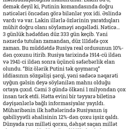
demək deyil ki, Putinin komandasında doğru
nəticələri öncədən görə bilənlər yox idi. Əslində
vardı və var. Lakin illərlə özlərinin yaratdıqları
mühit doğru olanı söyləməyi əngəllədi. Nəticə...
3 günlük hədəfdən düz 333 gün keçib. Yəni
nəzərdə tutulan zamandan, düz 111dəfə çox
zaman. Bu müddətdə Rusiya real ordusunun 10%-
dən çoxunu itirib. Rusiya tarixində 1914-cü ildən
və 1941-ci ildən sonra üçüncü səfərbərlik elan
olundu. “Biz ölərik Putini tək qoymarıq”
iddiasının sözgəlişi şərqi, yəni sadəcə nəqarəti
uyğun gəlsin deyə söylənilən mahnı olduğu
ortaya çıxıd. Cəmi 3 gündə ölkəni 1 milyondan çox
insan tərk etdi. Hətta evini bir təyyarə biletinə
dəyişənlərlə bağlı informasiyalar yayıldı.
Müharibənin ilk həftələrində Rusiyanın iş
qabiliyyətli əhalisinin 12%-dən çoxu işsiz qaldı.
Dünyada rus milləti qorxu, dəhşət saçan millət