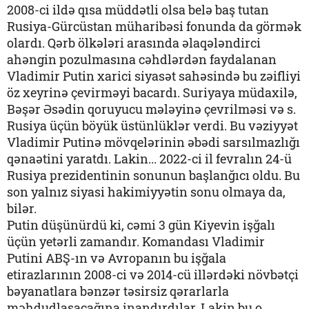
2008-ci ildə qısa müddətli olsa belə baş tutan
Rusiya-Gürcüstan müharibəsi fonunda da görmək
olardı. Qərb ölkələri arasında əlaqələndirci
ahəngin pozulmasına cəhdlərdən faydalanan
Vladimir Putin xarici siyasət sahəsində bu zəifliyi
öz xeyrinə çevirməyi bacardı. Suriyaya müdaxilə,
Bəşər Əsədin qoruyucu mələyinə çevrilməsi və s.
Rusiya üçün böyük üstünlüklər verdi. Bu vəziyyət
Vladimir Putinə mövqelərinin əbədi sarsılmazlığı
qənaətini yaratdı. Lakin... 2022-ci il fevralın 24-ü
Rusiya prezidentinin sonunun başlanğıcı oldu. Bu
son yalnız siyasi hakimiyyətin sonu olmaya da,
bilər.
Putin düşünürdü ki, cəmi 3 gün Kiyevin işğalı
üçün yetərli zamandır. Komandası Vladimir
Putini ABŞ-ın və Avropanın bu işğala
etirazlarının 2008-ci və 2014-cü illərdəki növbətçi
bəyanatlara bənzər təsirsiz qərarlarla
məhdudlaşacağına inandırdılar. Lakin bu o,