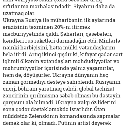
sıfırlanma mərhələsindədir. Siyahını daha da
uzatmaq olar.
Ukrayna Rusiya ilə müharibənin ilk aylarında
ərazisinin təxminən 20%-ni itirmək
məcburiyyətində qaldı. Şəhərləri, qəsəbələri,
kəndləri rus raketləri darmadağın etdi. Minlərlə
nəinki hərbiçisini, hətta mülki vətəndaşlarını
belə itirdi. Artıq ikinci qışdır ki, kifayət qədər sərt
iqlimli ölkənin vətəndaşları məhdudiyyətlər və
məhrumiyyətlər içərisində yalnız yaşamırlar,
həm də, döyüşürlər. Ukrayna dünyanın heç
zaman görmədiyi dəstəyə sahibləndi. Rusiyanın
enerji böhranı yaratmaq cəhdi, qlobal təchizat
zəncirinin qırılmasına səbəb olması bu dəstəyin
qarşısını ala bilmədi. Ukrayna xalqı öz liderini
sona qədər dəstəkləməkdə israrlıdır. Ötən
müddətdə Zelenskinin komandasında sapmalar
demək olar ki, olmadı. Putinin artist deyərək