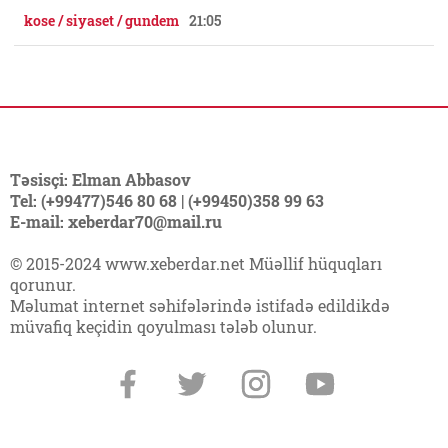
kose / siyaset / gundem
21:05
Təsisçi: Elman Abbasov
Tel: (+99477)546 80 68 | (+99450)358 99 63
E-mail: xeberdar70@mail.ru
© 2015-2024 www.xeberdar.net Müəllif hüquqları
qorunur.
Məlumat internet səhifələrində istifadə edildikdə
müvafiq keçidin qoyulması tələb olunur.