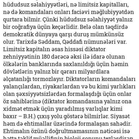
hüdudsuz səlahiyyətləri, nə limitsiz kapitalları,
nə də komandaları onları faciəvi məğlubiyyətdən
qurtara bilmir. Çünki hüdudsuz səlahiyyət yalnız
bir coğrafiya üçün keçərlidir. Belə olan təqdirdə
demokratik dünyaya qarşı duruş mümkünsüz
olur. Tarixdə Səddam, Qəddafi nümunələri var.
Limitsiz kapitalın əsas hissəsi diktator
zehniyyətinin 180 dərəcə əksi ilə idarə olunan
ölkələrin banklarında saxlanıldığı üçün həmin
dövlətlərin yalnız bir qərarı milyardlara
əlçatanlığı tormozlayır. Diktatorların komandaları
yalançılardan, riyakarlardan və bu kimi yarlıkları
olan şəxsiyyətsizlərdən formalaşdığı üçün onlar
öz sahiblərinə (diktator komandasına yalnız ona
xidmət etmək üçün yaradılmış varlıqlar kimi
baxır – B.H.) çıxış yolu göstərə bilmirlər. Siyasət
həm də ehtimallar üzərində formalaşan sahədir.
Ehtimalın özünü doğrultmamasının nəticəsi isə
hətta təklif müəllifinin bioloji sonunu tezləşdirən