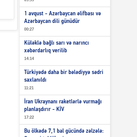
1 avqust - Azərbaycan əlifbası və
Azərbaycan dili günüdür
00:27
Küləklə bağlı sarı və narıncı
xəbərdarlıq verilib
14:14
Türkiyədə daha bir bələdiyyə sədri
saxlanıldı
11:21
İran Ukraynanı raketlərlə vurmağı
planlaşdırır - KİV
17:22
Bu ölkədə 7,1 bal gücündə zəlzələ: