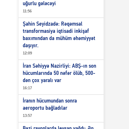
uğurlu gələcəyi
11:56
Şahin Seyidzadə: Rəqəmsal
transformasiya iqtisadi inkişaf
baxımından da mühüm əhəmiyyət
daşıyır.
12:09
İran Səhiyyə Nazirliyi: ABŞ-ın son
hücumlarında 50 nəfər ölüb, 500-
dən çox yaralı var
16:17
İranın hücumundan sonra
aeroportu bağladılar
13:57
Bəzi rayonlarda leysan yağdı: Ən