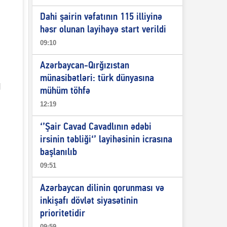
Dahi şairin vəfatının 115 illiyinə
həsr olunan layihəyə start verildi
09:10
Azərbaycan-Qırğızıstan
münasibətləri: türk dünyasına
M
mühüm töhfə
12:19
‘’Şair Cavad Cavadlının ədəbi
irsinin təbliği‘’ layihəsinin icrasına
başlanılıb
09:51
Azərbaycan dilinin qorunması və
inkişafı dövlət siyasətinin
prioritetidir
09:59