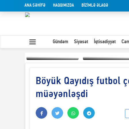
ANA SƏHİFƏ
HAQQIMIZDA
BİZİMLƏ ƏLAQƏ
Gündəm
Siyasət
İqtisadiyyat
Cəm
Böyük Qayıdış futbol ç
Yaxın Şərqdəki
müharibənin qısa
Olduğu kimi görünən
təhlili
insan
müəyənləşdi