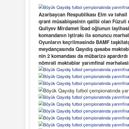
Azərbaycan Respublikası Elm və təhsil n
qrant müsabiqəsinin qalibi olan Füzuli
Quliyev Mirdamet İbad oğlunun layihəsi
komandanın iştirakı ilə sonuncu mərhələ
Oyunların keçrilməsində BAMF təşkilatçı
meydançasında Qayıdış qəsəbə məktəbl
nin 2 komandası da mübarizə apardırdı
nömrəli məktəblər yarımfinal mərhələsi