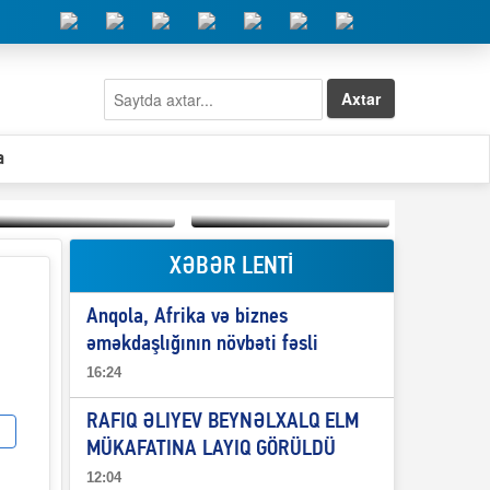
Axtar
a
XƏBƏR LENTİ
Elşad Abdullayevin
erməniləri
Qeyri-səlis məntiq və
maliyyələşdirən oğlu
Anqola, Afrika və biznes
il-nitq” elmimizə
niyə Azərbaycana
ələr verdi?
ekstradisiya olunmur?
əməkdaşlığının növbəti fəsli
16:24
RAFIQ ƏLIYEV BEYNƏLXALQ ELM
MÜKAFATINA LAYIQ GÖRÜLDÜ
12:04