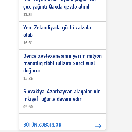
çox yağıntı Qaxda qeydə alındı
11:28
Yeni Zelandiyada güclü zəlzələ
olub
16:51
Gəncə xəstəxanasının yarım milyon
manatlıq tibbi tullantı xərci sual
doğurur
13:26
Slovakiya-Azərbaycan əlaqələrinin
inkişafı uğurla davam edir
09:50
BÜTÜN XƏBƏRLƏR