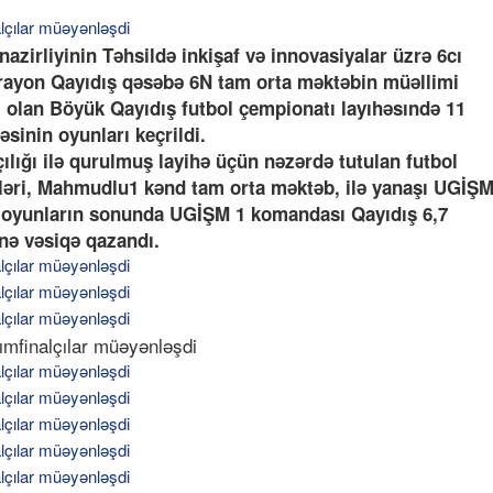
azirliyinin Təhsildə inkişaf və innovasiyalar üzrə 6cı
 rayon Qayıdış qəsəbə 6N tam orta məktəbin müəllimi
 olan Böyük Qayıdış futbol çempionatı layıhəsındə 11
sinin oyunları keçrildi.
lığı ilə qurulmuş layihə üçün nəzərdə tutulan futbol
əri, Mahmudlu1 kənd tam orta məktəb, ilə yanaşı UGİŞ
 oyunların sonunda UGİŞM 1 komandası Qayıdış 6,7
nə vəsiqə qazandı.