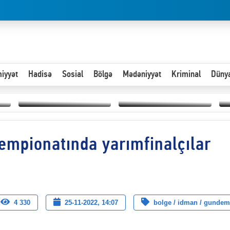
iyyət
Hadisə
Sosial
Bölgə
Mədəniyyət
Kriminal
Düny
Hər an ən çətin savaşa
empionatında yarımfinalçılar
Paytaxta giriş vizası —
hazır olmalıyıq-
“
"Xoş gəldin, cibində
ZƏLİMXAN
d
pul varsa.”
MƏMMƏDLİ YAZIR
n
4 330
25-11-2022, 14:07
bolge / idman / gundem