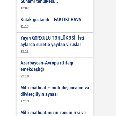
Sunami təhlükəsi...
12:07
Külək güclənib - FAKTİKİ HAVA
11:10
Yayın QORXULU TƏHLÜKƏSİ: İsti
aylarda sürətlə yayılan viruslar
12:11
Azərbaycan-Avropa ittifaqi
əməkdaşlığı
22:10
Milli mətbuat – milli düşüncənin və
dövlətçiliyin aynası
17:19
Milli mətbuatımızın zəngin irsi və